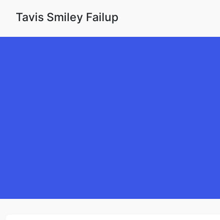
Skip to content
Tavis Smiley Failup