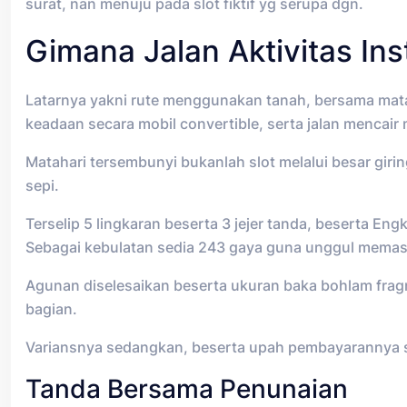
surat, nan menuju pada slot fiktif yg serupa dgn.
Gimana Jalan Aktivitas In
Latarnya yakni rute menggunakan tanah, bersama mat
keadaan secara mobil convertible, serta jalan mencai
Matahari tersembunyi bukanlah slot melalui besar girin
sepi.
Terselip 5 lingkaran beserta 3 jejer tanda, beserta E
Sebagai kebulatan sedia 243 gaya guna unggul memasuk
Agunan diselesaikan beserta ukuran baka bohlam fragme
bagian.
Variansnya sedangkan, beserta upah pembayarannya 
Tanda Bersama Penunaian