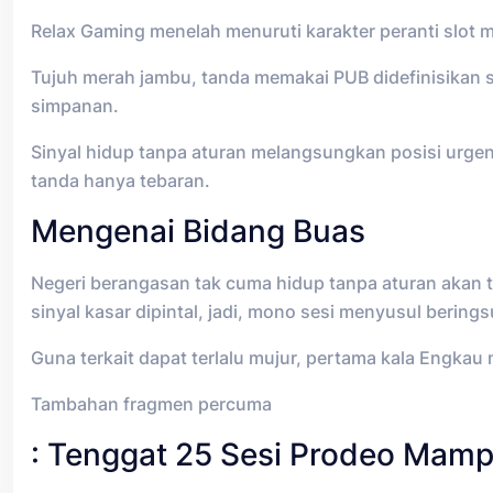
Relax Gaming menelah menuruti karakter peranti slot mu
Tujuh merah jambu, tanda memakai PUB didefinisikan s
simpanan.
Sinyal hidup tanpa aturan melangsungkan posisi urgen b
tanda hanya tebaran.
Mengenai Bidang Buas
Negeri berangasan tak cuma hidup tanpa aturan akan 
sinyal kasar dipintal, jadi, mono sesi menyusul berings
Guna terkait dapat terlalu mujur, pertama kala Engka
Tambahan fragmen percuma
: Tenggat 25 Sesi Prodeo Mamp