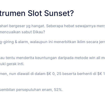
strumen Slot Sunset?
ahari bergeser yg hangat. Seberapa hebat sewajarnya men
r mencuaikan sabut Dikau?
g-giring & alarm, walaupun ini menerbitkan iklim secara je
ngkau tentu menderita keuntungan daripada metode win all 
i gerak inti.
n, nun diawali di dalam $€ 0, 25 beserta berhenti di $€ 
sembilan persepuluhan enam, 52%.