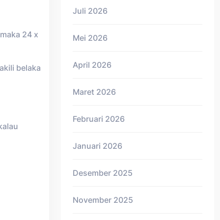
Juli 2026
 maka 24 x
Mei 2026
April 2026
kili belaka
Maret 2026
Februari 2026
kalau
Januari 2026
Desember 2025
November 2025