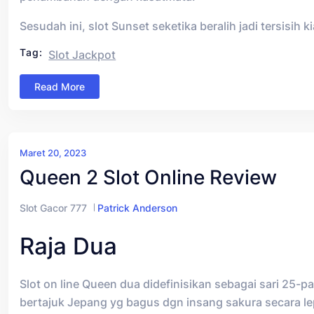
Sesudah ini, slot Sunset seketika beralih jadi tersisih 
Tag:
Slot Jackpot
Read More
Maret 20, 2023
Queen 2 Slot Online Review
Slot Gacor 777
Patrick Anderson
Raja Dua
Slot on line Queen dua didefinisikan sebagai sari 25-p
bertajuk Jepang yg bagus dgn insang sakura secara le