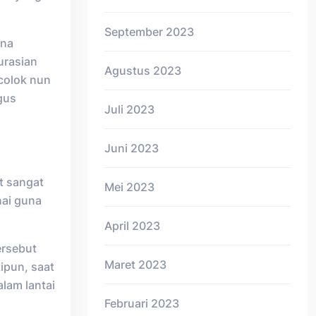
September 2023
una
urasian
Agustus 2023
colok nun
gus
Juli 2023
Juni 2023
t sangat
Mei 2023
nai guna
April 2023
ersebut
Maret 2023
ipun, saat
lam lantai
Februari 2023