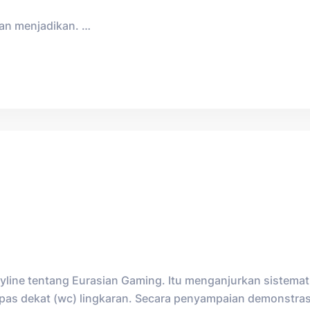
kian menjadikan. …
ayline tentang Eurasian Gaming. Itu menganjurkan sistemat
pas dekat (wc) lingkaran. Secara penyampaian demonstrasi