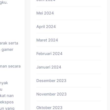
ngku.
Mei 2024
April 2024
Maret 2024
rak serta
n gamer
Februari 2024
onan secara
Januari 2024
Desember 2023
anyak
mu
November 2023
kat nan
erekspos
Oktober 2023
nun yang