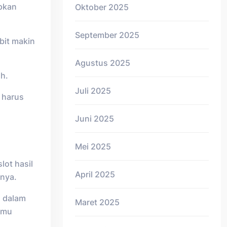
pkan
Oktober 2025
September 2025
bit makin
Agustus 2025
h.
Juli 2025
 harus
Juni 2025
Mei 2025
lot hasil
April 2025
anya.
l dalam
Maret 2025
amu