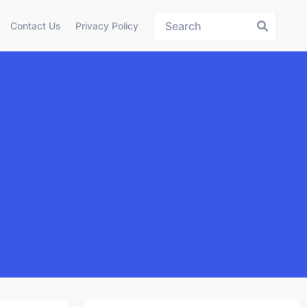
Contact Us
Privacy Policy