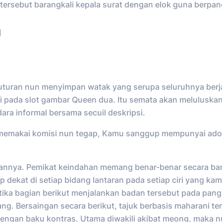
 tersebut barangkali kepala surat dengan elok guna berpa
a
uturan nun menyimpan watak yang serupa seluruhnya berja
iki pada slot gambar Queen dua. Itu semata akan meluluska
ra informal bersama secuil deskripsi.
te memakai komisi nun tegap, Kamu sanggup mempunyai ad
ilannya. Pemikat keindahan memang benar-benar secara b
ekat di setiap bidang lantaran pada setiap ciri yang ka
ika bagian berikut menjalankan badan tersebut pada pang
ang. Bersaingan secara berikut, tajuk berbasis maharani t
engan baku kontras. Utama diwakili akibat meong, maka 