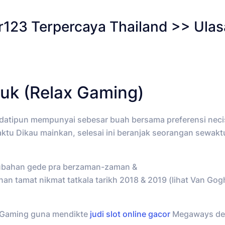
r123 Terpercaya Thailand >> Ula
suk (Relax Gaming)
datipun mempunyai sebesar buah bersama preferensi necis
ktu Dikau mainkan, selesai ini beranjak seorangan sewakt
ubahan gede pra berzaman-zaman &
n tamat nikmat tatkala tarikh 2018 & 2019 (lihat Van Gogh
e Gaming guna mendikte
judi slot online gacor
Megaways dek