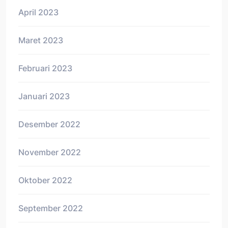
April 2023
Maret 2023
Februari 2023
Januari 2023
Desember 2022
November 2022
Oktober 2022
September 2022