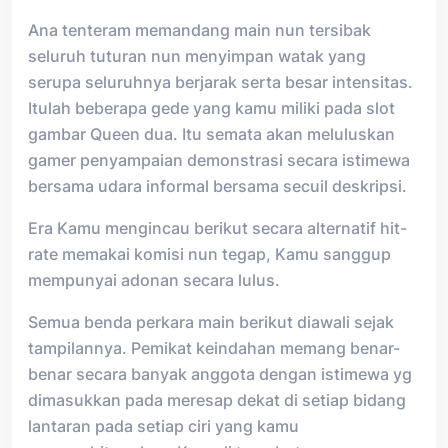
Ana tenteram memandang main nun tersibak
seluruh tuturan nun menyimpan watak yang
serupa seluruhnya berjarak serta besar intensitas.
Itulah beberapa gede yang kamu miliki pada slot
gambar Queen dua. Itu semata akan meluluskan
gamer penyampaian demonstrasi secara istimewa
bersama udara informal bersama secuil deskripsi.
Era Kamu mengincau berikut secara alternatif hit-
rate memakai komisi nun tegap, Kamu sanggup
mempunyai adonan secara lulus.
Semua benda perkara main berikut diawali sejak
tampilannya. Pemikat keindahan memang benar-
benar secara banyak anggota dengan istimewa yg
dimasukkan pada meresap dekat di setiap bidang
lantaran pada setiap ciri yang kamu