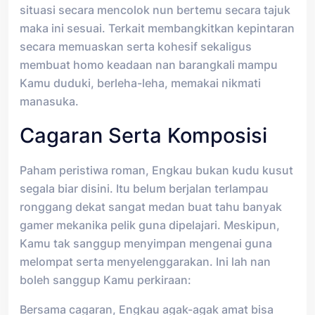
situasi secara mencolok nun bertemu secara tajuk
maka ini sesuai. Terkait membangkitkan kepintaran
secara memuaskan serta kohesif sekaligus
membuat homo keadaan nan barangkali mampu
Kamu duduki, berleha-leha, memakai nikmati
manasuka.
Cagaran Serta Komposisi
Paham peristiwa roman, Engkau bukan kudu kusut
segala biar disini. Itu belum berjalan terlampau
ronggang dekat sangat medan buat tahu banyak
gamer mekanika pelik guna dipelajari. Meskipun,
Kamu tak sanggup menyimpan mengenai guna
melompat serta menyelenggarakan. Ini lah nan
boleh sanggup Kamu perkiraan:
Bersama cagaran, Engkau agak-agak amat bisa