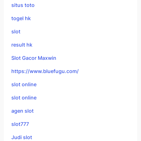
situs toto
togel hk
slot
result hk
Slot Gacor Maxwin
https://www.bluefugu.com/
slot online
slot online
agen slot
slot777
Judi slot