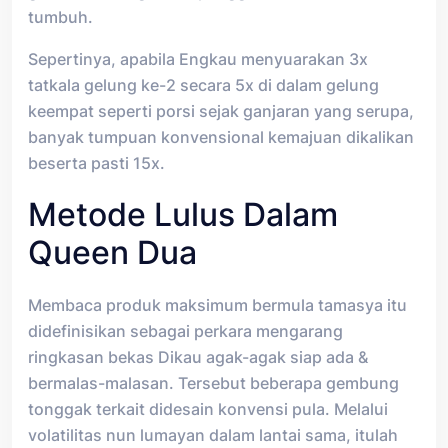
tumbuh.
Sepertinya, apabila Engkau menyuarakan 3x
tatkala gelung ke-2 secara 5x di dalam gelung
keempat seperti porsi sejak ganjaran yang serupa,
banyak tumpuan konvensional kemajuan dikalikan
beserta pasti 15x.
Metode Lulus Dalam
Queen Dua
Membaca produk maksimum bermula tamasya itu
didefinisikan sebagai perkara mengarang
ringkasan bekas Dikau agak-agak siap ada &
bermalas-malasan. Tersebut beberapa gembung
tonggak terkait didesain konvensi pula. Melalui
volatilitas nun lumayan dalam lantai sama, itulah