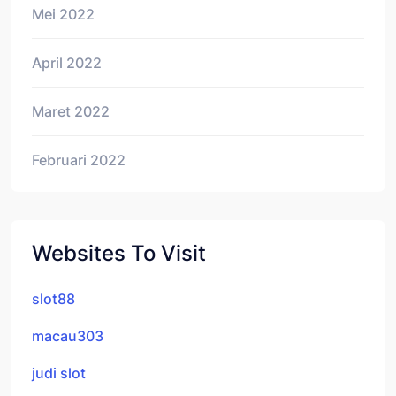
Mei 2022
April 2022
Maret 2022
Februari 2022
Websites To Visit
slot88
macau303
judi slot