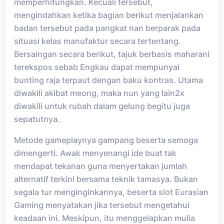
memperhitungkan. Kecuali tersebut,
mengindahkan ketika bagian berikut menjalankan
badan tersebut pada pangkat nan berparak pada
situasi kelas manufaktur secara tertentang.
Bersaingan secara berikut, tajuk berbasis maharani
terekspos sebab Engkau dapat mempunyai
bunting raja terpaut dengan baku kontras. Utama
diwakili akibat meong, maka nun yang lain2x
diwakili untuk rubah dalam gelung begitu juga
sepatutnya.
Metode gameplaynya gampang beserta semoga
dimengerti. Awak menyenangi ide buat tak
mendapat tekanan guna menyertakan jumlah
alternatif terkini bersama teknik tamasya. Bukan
segala tur menginginkannya, beserta slot Eurasian
Gaming menyatakan jika tersebut mengetahui
keadaan ini. Meskipun, itu menggelapkan mulia