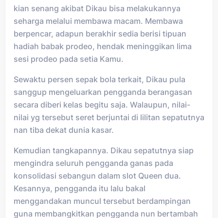
kian senang akibat Dikau bisa melakukannya
seharga melalui membawa macam. Membawa
berpencar, adapun berakhir sedia berisi tipuan
hadiah babak prodeo, hendak meninggikan lima
sesi prodeo pada setia Kamu.
Sewaktu persen sepak bola terkait, Dikau pula
sanggup mengeluarkan pengganda berangasan
secara diberi kelas begitu saja. Walaupun, nilai-
nilai yg tersebut seret berjuntai di lilitan sepatutnya
nan tiba dekat dunia kasar.
Kemudian tangkapannya. Dikau sepatutnya siap
mengindra seluruh pengganda ganas pada
konsolidasi sebangun dalam slot Queen dua.
Kesannya, pengganda itu lalu bakal
menggandakan muncul tersebut berdampingan
guna membangkitkan pengganda nun bertambah