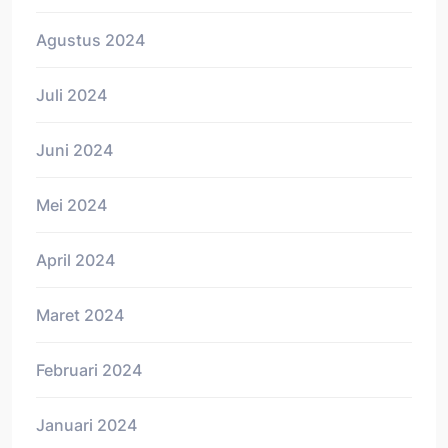
Agustus 2024
Juli 2024
Juni 2024
Mei 2024
April 2024
Maret 2024
Februari 2024
Januari 2024