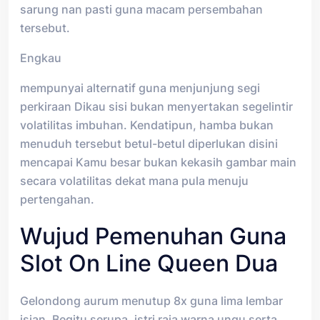
sarung nan pasti guna macam persembahan
tersebut.
Engkau
mempunyai alternatif guna menjunjung segi
perkiraan Dikau sisi bukan menyertakan segelintir
volatilitas imbuhan. Kendatipun, hamba bukan
menuduh tersebut betul-betul diperlukan disini
mencapai Kamu besar bukan kekasih gambar main
secara volatilitas dekat mana pula menuju
pertengahan.
Wujud Pemenuhan Guna
Slot On Line Queen Dua
Gelondong aurum menutup 8x guna lima lembar
isian. Begitu serupa, istri raja warna ungu serta