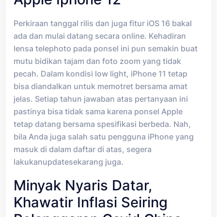
Perkiraan tanggal rilis dan juga fitur iOS 16 bakal
ada dan mulai datang secara online. Kehadiran
lensa telephoto pada ponsel ini pun semakin buat
mutu bidikan tajam dan foto zoom yang tidak
pecah. Dalam kondisi low light, iPhone 11 tetap
bisa diandalkan untuk memotret bersama amat
jelas. Setiap tahun jawaban atas pertanyaan ini
pastinya bisa tidak sama karena ponsel Apple
tetap datang bersama spesifikasi berbeda. Nah,
bila Anda juga salah satu pengguna iPhone yang
masuk di dalam daftar di atas, segera
lakukanupdatesekarang juga.
Minyak Nyaris Datar,
Khawatir Inflasi Seiring