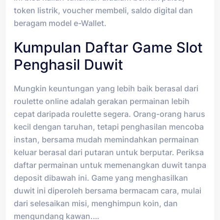
token listrik, voucher membeli, saldo digital dan
beragam model e-Wallet.
Kumpulan Daftar Game Slot
Penghasil Duwit
Mungkin keuntungan yang lebih baik berasal dari
roulette online adalah gerakan permainan lebih
cepat daripada roulette segera. Orang-orang harus
kecil dengan taruhan, tetapi penghasilan mencoba
instan, bersama mudah memindahkan permainan
keluar berasal dari putaran untuk berputar. Periksa
daftar permainan untuk memenangkan duwit tanpa
deposit dibawah ini. Game yang menghasilkan
duwit ini diperoleh bersama bermacam cara, mulai
dari selesaikan misi, menghimpun koin, dan
mengundang kawan.…