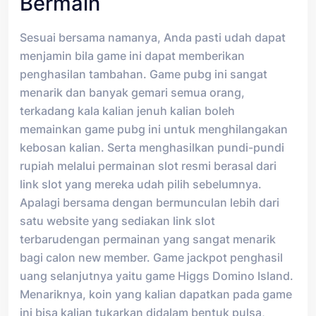
Bermain
Sesuai bersama namanya, Anda pasti udah dapat
menjamin bila game ini dapat memberikan
penghasilan tambahan. Game pubg ini sangat
menarik dan banyak gemari semua orang,
terkadang kala kalian jenuh kalian boleh
memainkan game pubg ini untuk menghilangakan
kebosan kalian. Serta menghasilkan pundi-pundi
rupiah melalui permainan slot resmi berasal dari
link slot yang mereka udah pilih sebelumnya.
Apalagi bersama dengan bermunculan lebih dari
satu website yang sediakan link slot
terbarudengan permainan yang sangat menarik
bagi calon new member. Game jackpot penghasil
uang selanjutnya yaitu game Higgs Domino Island.
Menariknya, koin yang kalian dapatkan pada game
ini bisa kalian tukarkan didalam bentuk pulsa,