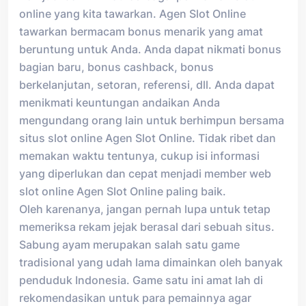
online yang kita tawarkan. Agen Slot Online
tawarkan bermacam bonus menarik yang amat
beruntung untuk Anda. Anda dapat nikmati bonus
bagian baru, bonus cashback, bonus
berkelanjutan, setoran, referensi, dll. Anda dapat
menikmati keuntungan andaikan Anda
mengundang orang lain untuk berhimpun bersama
situs slot online Agen Slot Online. Tidak ribet dan
memakan waktu tentunya, cukup isi informasi
yang diperlukan dan cepat menjadi member web
slot online Agen Slot Online paling baik.
Oleh karenanya, jangan pernah lupa untuk tetap
memeriksa rekam jejak berasal dari sebuah situs.
Sabung ayam merupakan salah satu game
tradisional yang udah lama dimainkan oleh banyak
penduduk Indonesia. Game satu ini amat lah di
rekomendasikan untuk para pemainnya agar