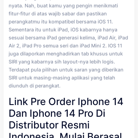
nyata. Nah, buat kamu yang pengin menikmati
fitur-fitur di atas wajib sabar dan pastikan
perangkatmu itu kompatibel bersama iOS 11.
Sementara itu untuk iPad, iOS kabarnya hanya
sesuai bersama iPad generasi kelima, iPad Air, iPad
Air 2, iPad Pro semua seri dan iPad Mini 2. IOS 11
juga dilaporkan menghadirkan tab khusus untuk
SIRI yang kabarnya sih layout-nya lebih logis.
Terdapat pula pilihan untuk saran yang diberikan
SIRI untuk masing-masing aplikasi yang telah
diunduh di perangkat.
Link Pre Order Iphone 14
Dan Iphone 14 Pro Di
Distributor Resmi
Indonesia, Mulai Berasal