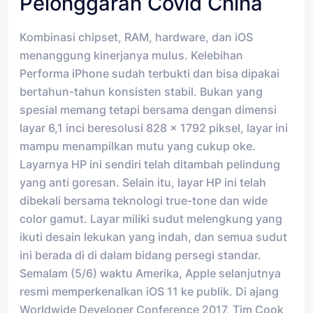
Pelonggaran Covid China
Kombinasi chipset, RAM, hardware, dan iOS
menanggung kinerjanya mulus. Kelebihan
Performa iPhone sudah terbukti dan bisa dipakai
bertahun-tahun konsisten stabil. Bukan yang
spesial memang tetapi bersama dengan dimensi
layar 6,1 inci beresolusi 828 x 1792 piksel, layar ini
mampu menampilkan mutu yang cukup oke.
Layarnya HP ini sendiri telah ditambah pelindung
yang anti goresan. Selain itu, layar HP ini telah
dibekali bersama teknologi true-tone dan wide
color gamut. Layar miliki sudut melengkung yang
ikuti desain lekukan yang indah, dan semua sudut
ini berada di di dalam bidang persegi standar.
Semalam (5/6) waktu Amerika, Apple selanjutnya
resmi memperkenalkan iOS 11 ke publik. Di ajang
Worldwide Developer Conference 2017, Tim Cook