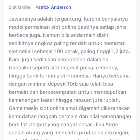
Slot Online
Patrick Anderson
Jawabanya adalah tergantung, karena banyaknya
model permainan slot online pastinya setiap jenis
berbeda juga. Namun bila anda main disini
sedikitnya ongkos paling rendah untuk memutar
slot sekali sebesar 100 perak, paling tinggi 1,2 juta.
Kami juga sedia kan kemudahan dalam hal
transaksi seperti slot deposit pulsa, e-money,
hingga bank ternama di Indonesia. Hanya bersama
dengan minimal deposit 10rb saja telah bisa
bermain dan berkesempatan untuk mendapatkan
kemenangan besar hingga ratusan juta rupiah.
Game mesin slot online amat digemari dikarenakan
kemudahan langkah bermain dan nilai kemenangan
bersifat jackpot yang sangat besar. Jika Anda
adalah orang yang mencintai produk dalam negeri,