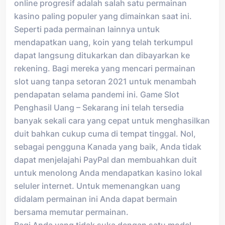
online progresif adalah salah satu permainan
kasino paling populer yang dimainkan saat ini.
Seperti pada permainan lainnya untuk
mendapatkan uang, koin yang telah terkumpul
dapat langsung ditukarkan dan dibayarkan ke
rekening. Bagi mereka yang mencari permainan
slot uang tanpa setoran 2021 untuk menambah
pendapatan selama pandemi ini. Game Slot
Penghasil Uang – Sekarang ini telah tersedia
banyak sekali cara yang cepat untuk menghasilkan
duit bahkan cukup cuma di tempat tinggal. Nol,
sebagai pengguna Kanada yang baik, Anda tidak
dapat menjelajahi PayPal dan membuahkan duit
untuk menolong Anda mendapatkan kasino lokal
seluler internet. Untuk memenangkan uang
didalam permainan ini Anda dapat bermain
bersama memutar permainan.