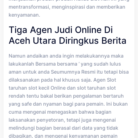
mentransformasi, menginspirasi dan memberikan
kenyamanan.
Tiga Agen Judi Online Di
Aceh Utara Diringkus Berita
Namun andaikan anda ingin melakukannya maka
lakukanlah Bersama bersama ‘ yang sudah lulus
aman untuk anda Seumumnya Resmi itu tetapi bisa
dilaksanakan pada hal khusus saja. Agen Slot
taruhan slot kecil Online dan slot taruhan slot
rendah tentu bakal berikan pengalaman bertaruh
yang safe dan nyaman bagi para pemain. Ini bukan
cuma mengenai menegaskan bahwa bagian
laksanakan penyetoran, tetapi juga mengenai
melindungi bagian berasal dari data yang tidak
dibagikan, dan mengenai kenyamanan pemain