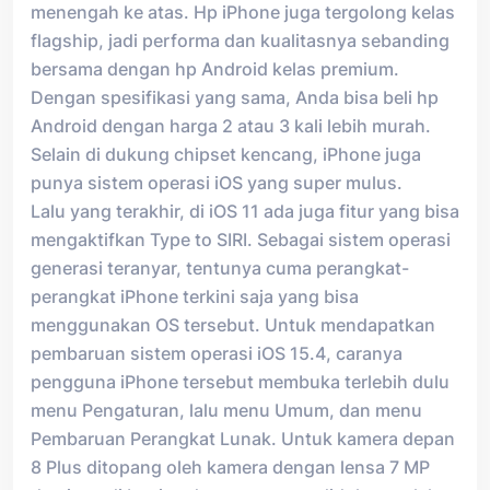
menengah ke atas. Hp iPhone juga tergolong kelas
flagship, jadi performa dan kualitasnya sebanding
bersama dengan hp Android kelas premium.
Dengan spesifikasi yang sama, Anda bisa beli hp
Android dengan harga 2 atau 3 kali lebih murah.
Selain di dukung chipset kencang, iPhone juga
punya sistem operasi iOS yang super mulus.
Lalu yang terakhir, di iOS 11 ada juga fitur yang bisa
mengaktifkan Type to SIRI. Sebagai sistem operasi
generasi teranyar, tentunya cuma perangkat-
perangkat iPhone terkini saja yang bisa
menggunakan OS tersebut. Untuk mendapatkan
pembaruan sistem operasi iOS 15.4, caranya
pengguna iPhone tersebut membuka terlebih dulu
menu Pengaturan, lalu menu Umum, dan menu
Pembaruan Perangkat Lunak. Untuk kamera depan
8 Plus ditopang oleh kamera dengan lensa 7 MP