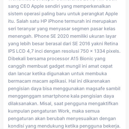
sang CEO Apple sendiri yang memperkenalkan
sistem operasi paling baru untuk perangkat Apple
itu. Salah satu HP iPhone termurah ini merupakan
seri teranyar yang menyasar segmen pasar kelas
menengah. IPhone SE 2020 memiliki ukuran layar
yang lebih besar berasal dari SE 2016 yakni Retina
IPS LCD 4,7 inci dengan resolusi 750 x 1334 pixels.
Dibekali bersama processor A15 Bionic yang
canggih membuat gadget mungil ini amat cepat
dan lancar ketika digunakan untuk membuka
bermacam macam aplikasi. Hal ini dikarenakan
pengisian daya bisa menggunakan magsafe sambil
menggenggam smartphone kala pengisian daya
dilaksanakan. Misal, saat pengguna mengaktifkan
kumpulan pengaturan Work, maka semua
pengaturan akan berubah menyesuaikan dengan
kondisi yang mendukung ketika pengguna bekerja.