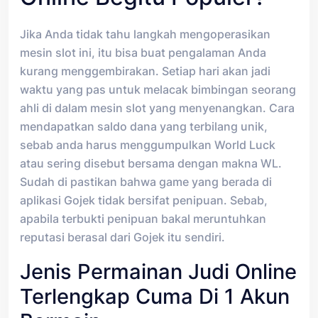
Jika Anda tidak tahu langkah mengoperasikan
mesin slot ini, itu bisa buat pengalaman Anda
kurang menggembirakan. Setiap hari akan jadi
waktu yang pas untuk melacak bimbingan seorang
ahli di dalam mesin slot yang menyenangkan. Cara
mendapatkan saldo dana yang terbilang unik,
sebab anda harus menggumpulkan World Luck
atau sering disebut bersama dengan makna WL.
Sudah di pastikan bahwa game yang berada di
aplikasi Gojek tidak bersifat penipuan. Sebab,
apabila terbukti penipuan bakal meruntuhkan
reputasi berasal dari Gojek itu sendiri.
Jenis Permainan Judi Online
Terlengkap Cuma Di 1 Akun