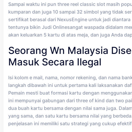
Sampai waktu ini pun three reel classic slot masih popul
kumparan dan juga 10 sampai 32 simbol yang tidak se
sertifikat berasal dari NexusEngine untuk jadi dianta
tentunya bikin Judi Onlinesangat waspada didalam me
akan keluarkan 5 kartu di atas meja, dan juga Anda 
Seorang Wn Malaysia Dise
Masuk Secara Ilegal
Isi kolom e mail, nama, nomor rekening, dan nama bank
langkah dibawah ini untuk pertama kali laksanakan da
Pemain mesti buat formasi kartu dengan menggunakan 
ini mempunyai gabungan dari three of kind dan two pai
dua buah kartu bersama dengan nilai sama juga. Dalam
yang sama, dan satu kartu bersama nilai yang berbed
penjelasan ini memiliki satu strategi yang cukup efekt