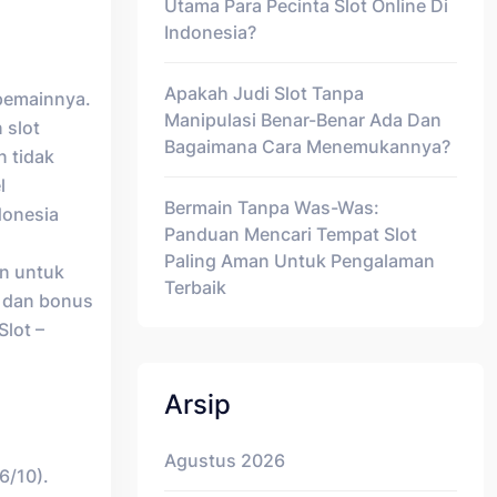
Utama Para Pecinta Slot Online Di
Indonesia?
Apakah Judi Slot Tanpa
 pemainnya.
Manipulasi Benar-Benar Ada Dan
 slot
Bagaimana Cara Menemukannya?
n tidak
l
Bermain Tanpa Was-Was:
donesia
Panduan Mencari Tempat Slot
Paling Aman Untuk Pengalaman
n untuk
Terbaik
k dan bonus
Slot –
Arsip
Agustus 2026
6/10).