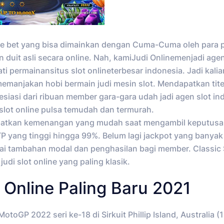
free bet yang bisa dimainkan dengan Cuma-Cuma oleh para
n duit asli secara online. Nah, kamiJudi Onlinemenjadi agen
 permainansitus slot onlineterbesar indonesia. Jadi kalia
memanjakan hobi bermain judi mesin slot. Mendapatkan tite
esiasi dari ribuan member gara-gara udah jadi agen slot in
lot online pulsa temudah dan termurah.
apatkan kemenangan yang mudah saat mengambil keputusa
RTP yang tinggi hingga 99%. Belum lagi jackpot yang banya
gai tambahan modal dan penghasilan bagi member. Classic 
udi slot online yang paling klasik.
t Online Paling Baru 2021
toGP 2022 seri ke-18 di Sirkuit Phillip Island, Australia (1