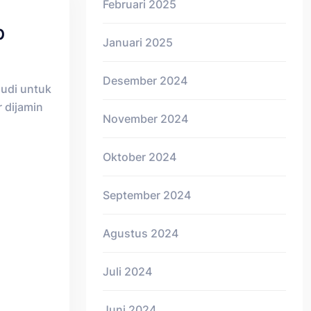
Februari 2025
p
Januari 2025
Desember 2024
judi untuk
 dijamin
November 2024
Oktober 2024
September 2024
Agustus 2024
Juli 2024
Juni 2024