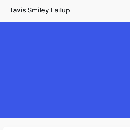
Skip to content
Tavis Smiley Failup