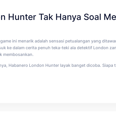
n Hunter Tak Hanya Soal M
 game ini menarik adalah sensasi petualangan yang ditaw
uk ke dalam cerita penuh teka-teki ala detektif London za
ggak membosankan.
sanya, Habanero London Hunter layak banget dicoba. Siapa 