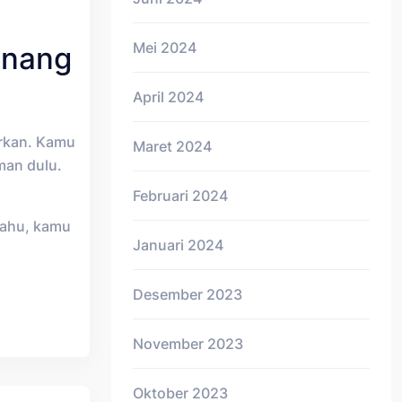
Mei 2024
enang
April 2024
arkan. Kamu
Maret 2024
man dulu.
Februari 2024
tahu, kamu
Januari 2024
Desember 2023
November 2023
Oktober 2023