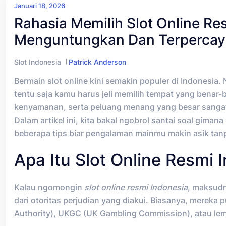
Januari 18, 2026
Rahasia Memilih Slot Online Re
Menguntungkan Dan Terpercaya
Slot Indonesia
Patrick Anderson
Bermain slot online kini semakin populer di Indonesi
tentu saja kamu harus jeli memilih tempat yang benar
kenyamanan, serta peluang menang yang besar sangat 
Dalam artikel ini, kita bakal ngobrol santai soal giman
beberapa tips biar pengalaman mainmu makin asik tanp
Apa Itu Slot Online Resmi
Kalau ngomongin
slot online resmi Indonesia
, maksudn
dari otoritas perjudian yang diakui. Biasanya, mereka 
Authority), UKGC (UK Gambling Commission), atau lem