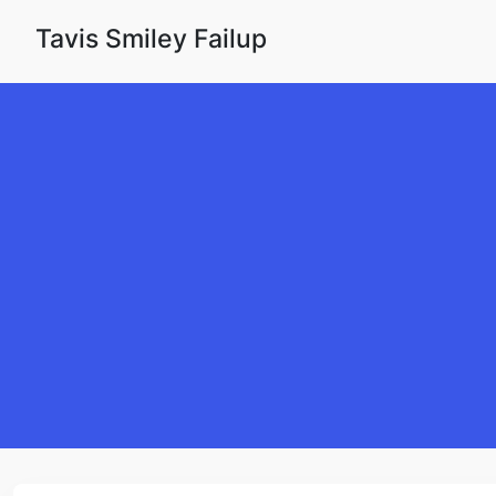
Skip to content
Tavis Smiley Failup