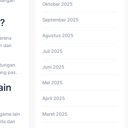
 Jangan
Oktober 2025
September 2025
?
Agustus 2025
arena
in dan
Juli 2025
ntungan.
Juni 2025
ang pas.
Mei 2025
ain
April 2025
game lain
Maret 2025
ita dan