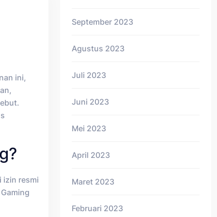
September 2023
Agustus 2023
Juli 2023
an ini,
an,
Juni 2023
ebut.
us
Mei 2023
ng?
April 2023
 izin resmi
Maret 2023
a Gaming
Februari 2023