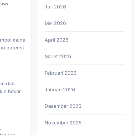
 bawa
Juli 2026
Mei 2026
simbol mana
April 2026
ahu potensi
Maret 2026
Februari 2026
an dan
Januari 2026
kin besar
Desember 2025
November 2025
,