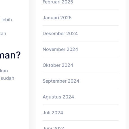
Februari 2025
Januari 2025
 lebih
kan
Desember 2024
November 2024
man?
Oktober 2024
ikan
g sudah
September 2024
Agustus 2024
Juli 2024
Juni 2024