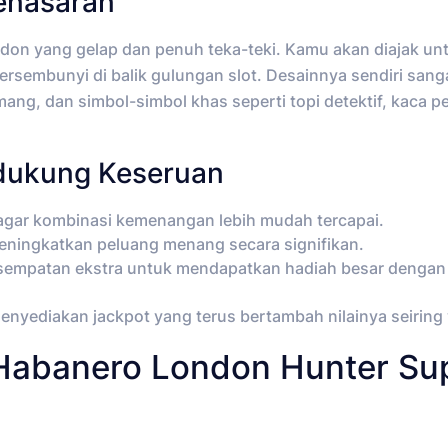
enasaran
n yang gelap dan penuh teka-teki. Kamu akan diajak un
ersembunyi di balik gulungan slot. Desainnya sendiri sanga
mang, dan simbol-simbol khas seperti topi detektif, kaca 
ndukung Keseruan
gar kombinasi kemenangan lebih mudah tercapai.
eningkatkan peluang menang secara signifikan.
sempatan ekstra untuk mendapatkan hadiah besar dengan
nyediakan jackpot yang terus bertambah nilainya seiring
Habanero London Hunter Su