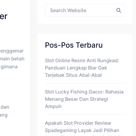
Asides
er
Pos-Pos Terbaru
 penggemar
emain betah
Slot Online Resmi Anti Rungkad:
n gimana
Panduan Lengkap Biar Gak
Terjebak Situs Abal-Abal
Slot Lucky Fishing Gacor: Rahasia
Menang Besar Dan Strategi
Ampuh
 dan
ang
Apakah Slot Provider Review
Spadegaming Layak Jadi Pilihan