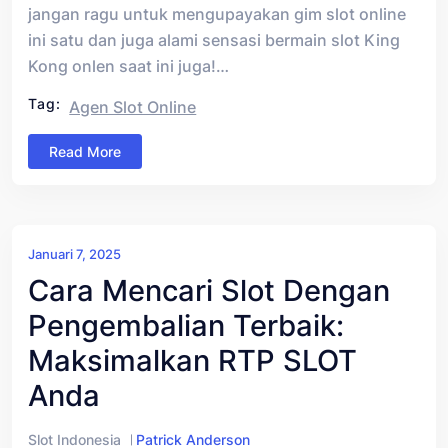
jangan ragu untuk mengupayakan gim slot online
ini satu dan juga alami sensasi bermain slot King
Kong onlen saat ini juga!…
Tag:
Agen Slot Online
Read More
Januari 7, 2025
Cara Mencari Slot Dengan
Pengembalian Terbaik:
Maksimalkan RTP SLOT
Anda
Slot Indonesia
Patrick Anderson