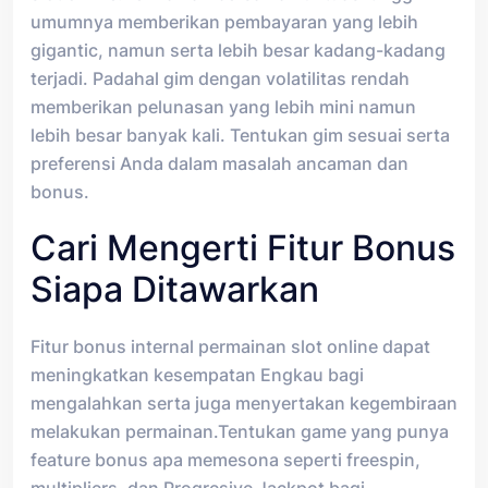
umumnya memberikan pembayaran yang lebih
gigantic, namun serta lebih besar kadang-kadang
terjadi. Padahal gim dengan volatilitas rendah
memberikan pelunasan yang lebih mini namun
lebih besar banyak kali. Tentukan gim sesuai serta
preferensi Anda dalam masalah ancaman dan
bonus.
Cari Mengerti Fitur Bonus
Siapa Ditawarkan
Fitur bonus internal permainan slot online dapat
meningkatkan kesempatan Engkau bagi
mengalahkan serta juga menyertakan kegembiraan
melakukan permainan.Tentukan game yang punya
feature bonus apa memesona seperti freespin,
multipliers, dan Progresive Jackpot bagi