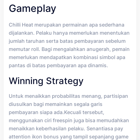
Gameplay
Chilli Heat merupakan permainan apa sederhana
dijalankan. Pelaku hanya memerlukan menentukan
jumlah taruhan serta batas pembayaran sebelum
memutar roll. Bagi mengalahkan anugerah, pemain
memerlukan mendapatkan kombinasi simbol apa
pantas di batas pembayaran apa dinamis.
Winning Strategy
Untuk menaikkan probabilitas menang, partisipan
diusulkan bagi memainkan segala garis
pembayaran siapa ada.Kecuali tersebut,
menggunakan ciri freespin juga bisa memudahkan
menaikkan keberhasilan pelaku. Senantiasa pay
attention ikon bonus yang tampil sepanjang game