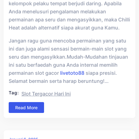
kelompok pelaku tempat berjudi daring. Apabila
Anda menelusuri pengalaman melakukan
permainan apa seru dan mengasyikkan, maka Chilli
Heat adalah alternatif siapa akurat guna Kamu.
Jangan ragu guna mencoba permainan yang satu
ini dan juga alami sensasi bermain-main slot yang
seru dan mengasyikkan.Mudah-Mudahan tinjauan
ini satu berfaedah guna Anda internal memilih
permainan slot gacor
livetoto88
siapa presisi.
Selamat bermain serta harap beruntung!…
Tag:
Slot Tergacor Hari Ini
Read More