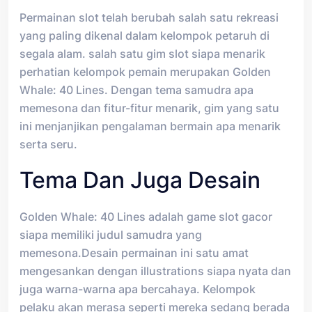
Permainan slot telah berubah salah satu rekreasi
yang paling dikenal dalam kelompok petaruh di
segala alam. salah satu gim slot siapa menarik
perhatian kelompok pemain merupakan Golden
Whale: 40 Lines. Dengan tema samudra apa
memesona dan fitur-fitur menarik, gim yang satu
ini menjanjikan pengalaman bermain apa menarik
serta seru.
Tema Dan Juga Desain
Golden Whale: 40 Lines adalah game slot gacor
siapa memiliki judul samudra yang
memesona.Desain permainan ini satu amat
mengesankan dengan illustrations siapa nyata dan
juga warna-warna apa bercahaya. Kelompok
pelaku akan merasa seperti mereka sedang berada