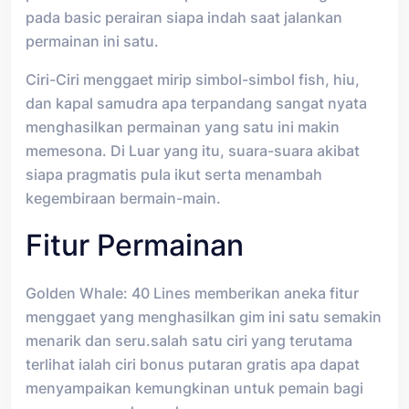
pada basic perairan siapa indah saat jalankan
permainan ini satu.
Ciri-Ciri menggaet mirip simbol-simbol fish, hiu,
dan kapal samudra apa terpandang sangat nyata
menghasilkan permainan yang satu ini makin
memesona. Di Luar yang itu, suara-suara akibat
siapa pragmatis pula ikut serta menambah
kegembiraan bermain-main.
Fitur Permainan
Golden Whale: 40 Lines memberikan aneka fitur
menggaet yang menghasilkan gim ini satu semakin
menarik dan seru.salah satu ciri yang terutama
terlihat ialah ciri bonus putaran gratis apa dapat
menyampaikan kemungkinan untuk pemain bagi