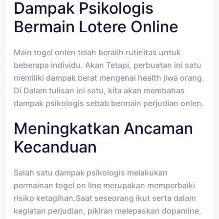
Dampak Psikologis
Bermain Lotere Online
Main togel onlen telah beralih rutinitas untuk
beberapa individu. Akan Tetapi, perbuatan ini satu
memiliki dampak berat mengenai health jiwa orang.
Di Dalam tulisan ini satu, kita akan membahas
dampak psikologis sebab bermain perjudian onlen.
Meningkatkan Ancaman
Kecanduan
Salah satu dampak psikologis melakukan
permainan togel on line merupakan memperbaiki
risiko ketagihan.Saat seseorang ikut serta dalam
kegiatan perjudian, pikiran melepaskan dopamine,