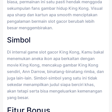
biasa, permainan ini satu pasti hendak menggoda
sekumpulan fans gambar hidup King Kong. Visual
apa sharp dan kartun apa smooth menciptakan
pengalaman bermain slot gacor berubah lebih
besar menggembirakan.
Simbol
Di internal game slot gacor King Kong, Kamu bakal
menemukan aneka ikon apa berkaitan dengan
movie King Kong, mencakup gambar King Kong
sendiri, Ann Darrow, binatang-binatang rimba, dan
juga lain-lain. Simbol-simbol yang satu ini tidak
sekedar menampilkan judul siapa berciri khas,
akan tetapi serta bisa mengeluarkan kemenangan
yang besar.
Fitur Bonus