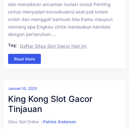
dan menaikkan ancaman isolasi sosial.Penting
untuk menyadari konsekuensi asal judi lotere
onlen dan menggali bantuan bila Kamu maupun
seorang apa Engkau cintai merasakan kendala
dengan pertaruhan.…
Tag:
Daftar Situs Slot Gacor Hari Ini
Read More
Januari 10, 2025
King Kong Slot Gacor
Tinjauan
Situs Slot Online
Patrick Anderson