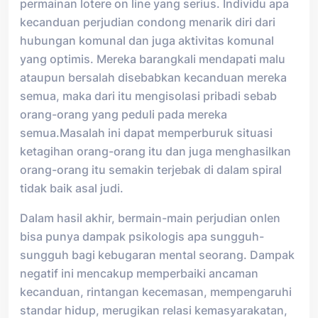
permainan lotere on line yang serius. Individu apa
kecanduan perjudian condong menarik diri dari
hubungan komunal dan juga aktivitas komunal
yang optimis. Mereka barangkali mendapati malu
ataupun bersalah disebabkan kecanduan mereka
semua, maka dari itu mengisolasi pribadi sebab
orang-orang yang peduli pada mereka
semua.Masalah ini dapat memperburuk situasi
ketagihan orang-orang itu dan juga menghasilkan
orang-orang itu semakin terjebak di dalam spiral
tidak baik asal judi.
Dalam hasil akhir, bermain-main perjudian onlen
bisa punya dampak psikologis apa sungguh-
sungguh bagi kebugaran mental seorang. Dampak
negatif ini mencakup memperbaiki ancaman
kecanduan, rintangan kecemasan, mempengaruhi
standar hidup, merugikan relasi kemasyarakatan,