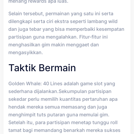
menang rewards apa luas.
Selain tersebut, permainan yang satu ini serta
dilengkapi serta ciri ekstra seperti lambang wild
dan juga tebar yang bisa memperbaiki kesempatan
partisipan guna mengalahkan. Fitur-fitur ini
menghasilkan gim makin menggaet dan
mengasyikkan.
Taktik Bermain
Golden Whale: 40 Lines adalah game slot yang
sederhana dijalankan.Sekumpulan partisipan
sekedar perlu memilih kuantitas pertaruhan apa
hendak mereka semua memasang dan juga
menghimpit tuts putaran guna memulai gim.
Setelah itu, para partisipan menetap tunggu roll
tamat bagi memandang benarkah mereka sukses