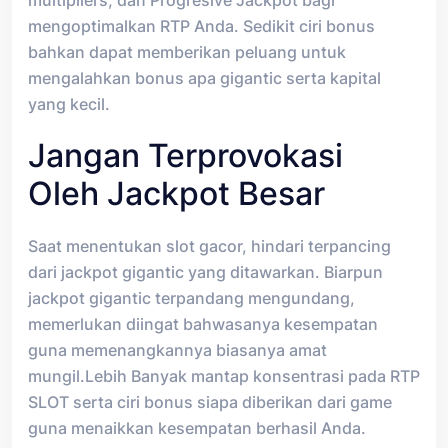
mengoptimalkan RTP Anda. Sedikit ciri bonus
bahkan dapat memberikan peluang untuk
mengalahkan bonus apa gigantic serta kapital
yang kecil.
Jangan Terprovokasi
Oleh Jackpot Besar
Saat menentukan slot gacor, hindari terpancing
dari jackpot gigantic yang ditawarkan. Biarpun
jackpot gigantic terpandang mengundang,
memerlukan diingat bahwasanya kesempatan
guna memenangkannya biasanya amat
mungil.Lebih Banyak mantap konsentrasi pada RTP
SLOT serta ciri bonus siapa diberikan dari game
guna menaikkan kesempatan berhasil Anda.