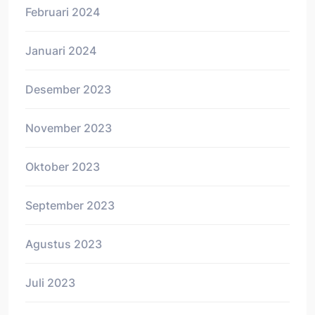
Februari 2024
Januari 2024
Desember 2023
November 2023
Oktober 2023
September 2023
Agustus 2023
Juli 2023