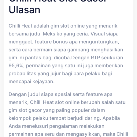
Ulasan
Chilli Heat adalah gim slot online yang menarik
bersama judul Meksiko yang ceria. Visual siapa
menggaet, feature bonus apa menguntungkan,
serta cara bermain siapa gampang menghasilkan
gim ini pantas bagi dicoba.Dengan RTP seukuran
95,6%, permainan yang satu ini juga memberikan
probabilitas yang jujur bagi para pelaku bagi
mencapai kejayaan.
Dengan judul siapa spesial serta feature apa
menarik, Chilli Heat slot online berubah salah satu
gim slot gacor yang paling populer dalam
kelompok pelaku tempat berjudi daring. Apabila
Anda menelusuri pengalaman melakukan
permainan apa seru dan mengasyikkan, maka Chilli