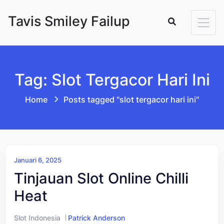
Skip to content
Tavis Smiley Failup
Tag: Slot Tergacor Hari Ini
Home
Posts tagged "slot tergacor hari ini"
Januari 6, 2025
Tinjauan Slot Online Chilli
Heat
Slot Indonesia
Patrick Anderson