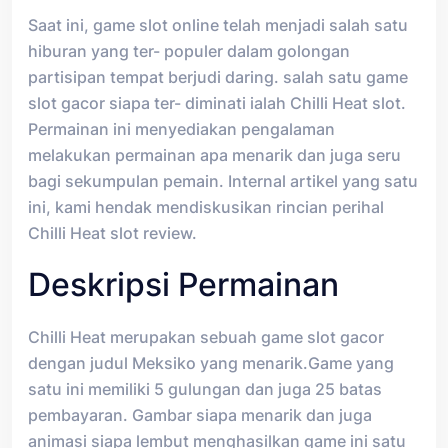
Saat ini, game slot online telah menjadi salah satu
hiburan yang ter- populer dalam golongan
partisipan tempat berjudi daring. salah satu game
slot gacor siapa ter- diminati ialah Chilli Heat slot.
Permainan ini menyediakan pengalaman
melakukan permainan apa menarik dan juga seru
bagi sekumpulan pemain. Internal artikel yang satu
ini, kami hendak mendiskusikan rincian perihal
Chilli Heat slot review.
Deskripsi Permainan
Chilli Heat merupakan sebuah game slot gacor
dengan judul Meksiko yang menarik.Game yang
satu ini memiliki 5 gulungan dan juga 25 batas
pembayaran. Gambar siapa menarik dan juga
animasi siapa lembut menghasilkan game ini satu