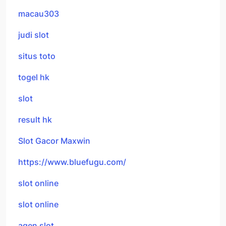
macau303
judi slot
situs toto
togel hk
slot
result hk
Slot Gacor Maxwin
https://www.bluefugu.com/
slot online
slot online
agen slot