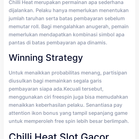
Chilli Heat merupakan permainan apa sederhana
dijalankan. Pelaku hanya memerlukan menentukan
jumlah taruhan serta batas pembayaran sebelum
memutar roll. Bagi mengalahkan anugerah, pemain
memerlukan mendapatkan kombinasi simbol apa
pantas di batas pembayaran apa dinamis.
Winning Strategy
Untuk menaikkan probabilitas menang, partisipan
diusulkan bagi memainkan segala garis
pembayaran siapa ada.Kecuali tersebut,
menggunakan ciri freespin juga bisa memudahkan
menaikkan keberhasilan pelaku. Senantiasa pay
attention ikon bonus yang tampil sepanjang game
untuk memperoleh free spin lebih besar berlimpah.
Chilli Heat Slot Gacor