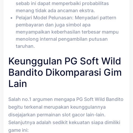
sebab ini dapat memperbaiki probabilitas
menang tidak ada ancaman ekstra.
Pelajari Model Pelunasan: Menyadari pattern
pembayaran dan juga simbol apa
menyampaikan keberhasilan terbesar mampu
menolong internal pengambilan putusan
taruhan.
Keunggulan PG Soft Wild
Bandito Dikomparasi Gim
Lain
Salah no.1 argumen mengapa PG Soft Wild Bandito
begitu terkenal merupakan keunggulannya
disejajarkan permainan slot gacor lain-lain.
Selanjutnya adalah sedikit kekuatan siapa dimiliki
game ini: