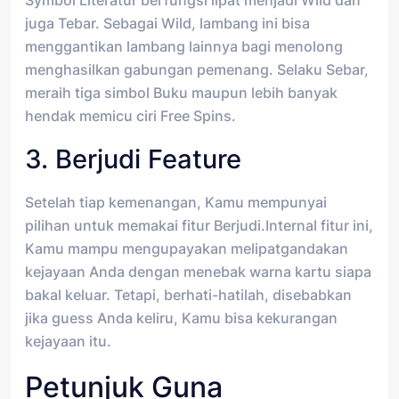
juga Tebar. Sebagai Wild, lambang ini bisa
menggantikan lambang lainnya bagi menolong
menghasilkan gabungan pemenang. Selaku Sebar,
meraih tiga simbol Buku maupun lebih banyak
hendak memicu ciri Free Spins.
3. Berjudi Feature
Setelah tiap kemenangan, Kamu mempunyai
pilihan untuk memakai fitur Berjudi.Internal fitur ini,
Kamu mampu mengupayakan melipatgandakan
kejayaan Anda dengan menebak warna kartu siapa
bakal keluar. Tetapi, berhati-hatilah, disebabkan
jika guess Anda keliru, Kamu bisa kekurangan
kejayaan itu.
Petunjuk Guna