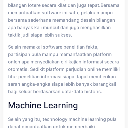
bilangan lotere secara kilat dan juga tepat.Bersama
memanfaatkan software ini satu, pelaku mampu
bersama sederhana memandang desain bilangan
apa banyak kali muncul dan juga menghasilkan
taktik judi siapa lebih sukses.
Selain memakai software penelitian fakta,
partisipan pula mampu memanfaatkan platform
onlen apa menyediakan ciri kajian informasi secara
otomatis. Sedikit platform perjudian online memiliki
fitur penelitian informasi siapa dapat memberikan
saran angka-angka siapa lebih banyak barangkali
bagi keluar berdasarkan data-data historis.
Machine Learning
Selain yang itu, technology machine learning pula
dapat dimanfaatkan untuk memperbaiki