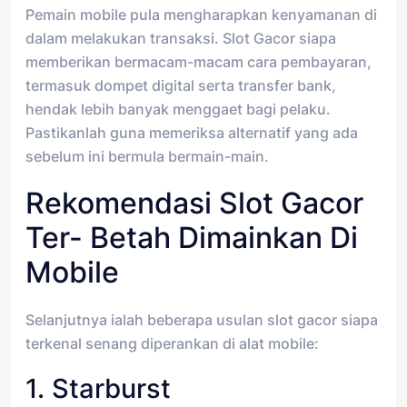
Pemain mobile pula mengharapkan kenyamanan di
dalam melakukan transaksi. Slot Gacor siapa
memberikan bermacam-macam cara pembayaran,
termasuk dompet digital serta transfer bank,
hendak lebih banyak menggaet bagi pelaku.
Pastikanlah guna memeriksa alternatif yang ada
sebelum ini bermula bermain-main.
Rekomendasi Slot Gacor
Ter- Betah Dimainkan Di
Mobile
Selanjutnya ialah beberapa usulan slot gacor siapa
terkenal senang diperankan di alat mobile:
1. Starburst