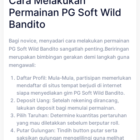
Cara Melakukan
Permainan PG Soft Wild
Bandito
Bagi novice, menyadari cara melakukan permainan
PG Soft Wild Bandito sangatlah penting.Beriringan
merupakan bimbingan gerakan demi langkah guna
mengawali:
Daftar Profil: Mula-Mula, partisipan memerlukan
mendaftar di situs tempat berjudi di internet
siapa menyediakan gim PG Soft Wild Bandito.
Deposit Uang: Setelah rekening dirancang,
lakukan deposit bagi memulai permainan.
Pilih Taruhan: Determine kuantitas pertaruhan
yang mau diletakkan sebelum berputar roll.
Putar Gulungan: Tindih button putar serta
saksikan gulungan mengelilingi guna melihat