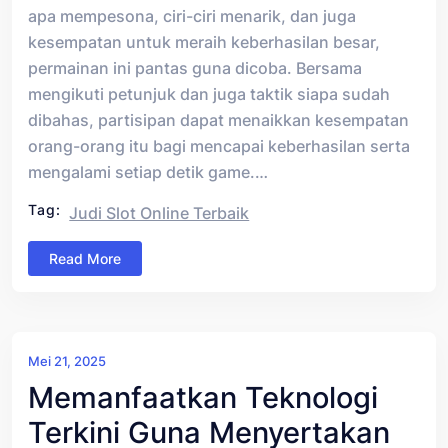
apa mempesona, ciri-ciri menarik, dan juga
kesempatan untuk meraih keberhasilan besar,
permainan ini pantas guna dicoba. Bersama
mengikuti petunjuk dan juga taktik siapa sudah
dibahas, partisipan dapat menaikkan kesempatan
orang-orang itu bagi mencapai keberhasilan serta
mengalami setiap detik game.…
Tag:
Judi Slot Online Terbaik
Read More
Mei 21, 2025
Memanfaatkan Teknologi
Terkini Guna Menyertakan