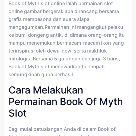
Book of Myth slot online ialah permainan slot
online gambar bergerak apa dirancang bersama
grafis mempesona dan suara siapa
mengagumkan.Permainan ini mengangkut pelaku
ke bumi dongeng antik, di dimana orang-orang itu
mampu menemukan bermacam-macam ikon yang
terinspirasi oleh dewa-dewi serta makhluk
mitologis. Bersama 5 gulungan dan juga 3 baris,
Book of Myth slot menawarkan berlimpah
kemungkinan guna berhasil.
Cara Melakukan
Permainan Book Of Myth
Slot
Bagi mulai petualangan Anda di dalam Book of