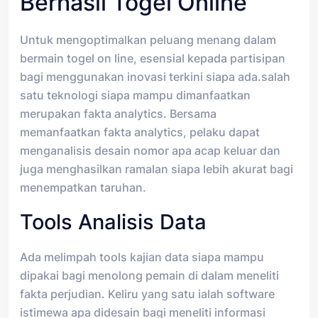
Berhasil Togel Online
Untuk mengoptimalkan peluang menang dalam
bermain togel on line, esensial kepada partisipan
bagi menggunakan inovasi terkini siapa ada.salah
satu teknologi siapa mampu dimanfaatkan
merupakan fakta analytics. Bersama
memanfaatkan fakta analytics, pelaku dapat
menganalisis desain nomor apa acap keluar dan
juga menghasilkan ramalan siapa lebih akurat bagi
menempatkan taruhan.
Tools Analisis Data
Ada melimpah tools kajian data siapa mampu
dipakai bagi menolong pemain di dalam meneliti
fakta perjudian. Keliru yang satu ialah software
istimewa apa didesain bagi meneliti informasi