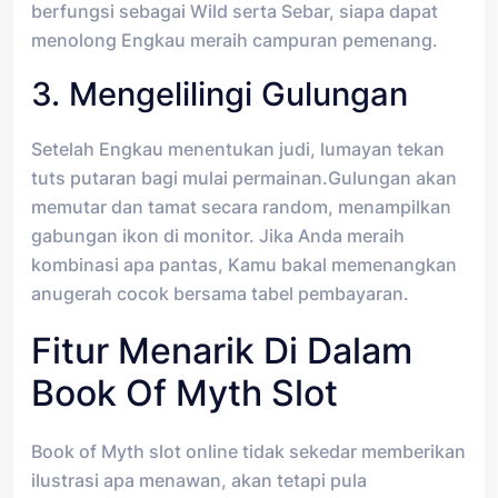
berfungsi sebagai Wild serta Sebar, siapa dapat
menolong Engkau meraih campuran pemenang.
3. Mengelilingi Gulungan
Setelah Engkau menentukan judi, lumayan tekan
tuts putaran bagi mulai permainan.Gulungan akan
memutar dan tamat secara random, menampilkan
gabungan ikon di monitor. Jika Anda meraih
kombinasi apa pantas, Kamu bakal memenangkan
anugerah cocok bersama tabel pembayaran.
Fitur Menarik Di Dalam
Book Of Myth Slot
Book of Myth slot online tidak sekedar memberikan
ilustrasi apa menawan, akan tetapi pula