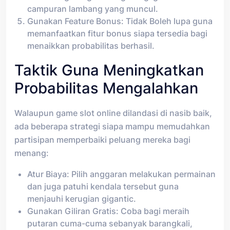
campuran lambang yang muncul.
Gunakan Feature Bonus: Tidak Boleh lupa guna
memanfaatkan fitur bonus siapa tersedia bagi
menaikkan probabilitas berhasil.
Taktik Guna Meningkatkan
Probabilitas Mengalahkan
Walaupun game slot online dilandasi di nasib baik,
ada beberapa strategi siapa mampu memudahkan
partisipan memperbaiki peluang mereka bagi
menang:
Atur Biaya: Pilih anggaran melakukan permainan
dan juga patuhi kendala tersebut guna
menjauhi kerugian gigantic.
Gunakan Giliran Gratis: Coba bagi meraih
putaran cuma-cuma sebanyak barangkali,