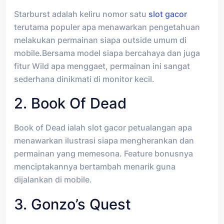
Starburst adalah keliru nomor satu
slot gacor
terutama populer apa menawarkan pengetahuan
melakukan permainan siapa outside umum di
mobile.Bersama model siapa bercahaya dan juga
fitur Wild apa menggaet, permainan ini sangat
sederhana dinikmati di monitor kecil.
2. Book Of Dead
Book of Dead ialah slot gacor petualangan apa
menawarkan ilustrasi siapa mengherankan dan
permainan yang memesona. Feature bonusnya
menciptakannya bertambah menarik guna
dijalankan di mobile.
3. Gonzo’s Quest