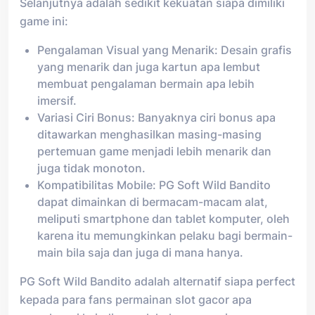
Selanjutnya adalah sedikit kekuatan siapa dimiliki
game ini:
Pengalaman Visual yang Menarik: Desain grafis
yang menarik dan juga kartun apa lembut
membuat pengalaman bermain apa lebih
imersif.
Variasi Ciri Bonus: Banyaknya ciri bonus apa
ditawarkan menghasilkan masing-masing
pertemuan game menjadi lebih menarik dan
juga tidak monoton.
Kompatibilitas Mobile: PG Soft Wild Bandito
dapat dimainkan di bermacam-macam alat,
meliputi smartphone dan tablet komputer, oleh
karena itu memungkinkan pelaku bagi bermain-
main bila saja dan juga di mana hanya.
PG Soft Wild Bandito adalah alternatif siapa perfect
kepada para fans permainan slot gacor apa