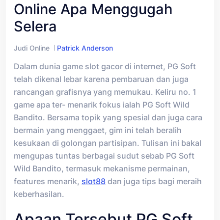
Online Apa Menggugah
Selera
Judi Online
Patrick Anderson
Dalam dunia game slot gacor di internet, PG Soft
telah dikenal lebar karena pembaruan dan juga
rancangan grafisnya yang memukau. Keliru no. 1
game apa ter- menarik fokus ialah PG Soft Wild
Bandito. Bersama topik yang spesial dan juga cara
bermain yang menggaet, gim ini telah beralih
kesukaan di golongan partisipan. Tulisan ini bakal
mengupas tuntas berbagai sudut sebab PG Soft
Wild Bandito, termasuk mekanisme permainan,
features menarik,
slot88
dan juga tips bagi meraih
keberhasilan.
Apaan Tersebut PG Soft