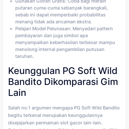
Gunakan Giliran Gratis: Coba bagi meraih
putaran cuma-cuma sebanyak barangkali,
sebab ini dapat memperbaiki probabilitas
menang tidak ada ancaman ekstra.
Pelajari Model Pelunasan: Menyadari pattern
pembayaran dan juga simbol apa
menyampaikan keberhasilan terbesar mampu
menolong internal pengambilan putusan
taruhan.
Keunggulan PG Soft Wild
Bandito Dikomparasi Gim
Lain
Salah no.1 argumen mengapa PG Soft Wild Bandito
begitu terkenal merupakan keunggulannya
disejajarkan permainan slot gacor lain-lain.