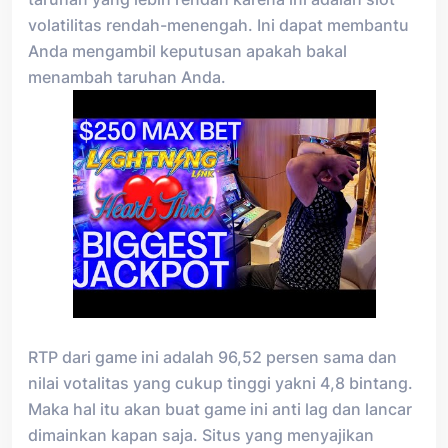
volatilitas rendah-menengah. Ini dapat membantu
Anda mengambil keputusan apakah bakal
menambah taruhan Anda.
RTP dari game ini adalah 96,52 persen sama dan
nilai votalitas yang cukup tinggi yakni 4,8 bintang.
Maka hal itu akan buat game ini anti lag dan lancar
dimainkan kapan saja. Situs yang menyajikan