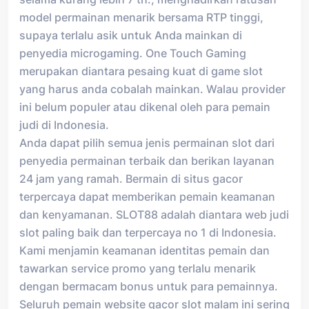
model permainan menarik bersama RTP tinggi,
supaya terlalu asik untuk Anda mainkan di
penyedia microgaming. One Touch Gaming
merupakan diantara pesaing kuat di game slot
yang harus anda cobalah mainkan. Walau provider
ini belum populer atau dikenal oleh para pemain
judi di Indonesia.
Anda dapat pilih semua jenis permainan slot dari
penyedia permainan terbaik dan berikan layanan
24 jam yang ramah. Bermain di situs gacor
terpercaya dapat memberikan pemain keamanan
dan kenyamanan. SLOT88 adalah diantara web judi
slot paling baik dan terpercaya no 1 di Indonesia.
Kami menjamin keamanan identitas pemain dan
tawarkan service promo yang terlalu menarik
dengan bermacam bonus untuk para pemainnya.
Seluruh pemain website gacor slot malam ini sering