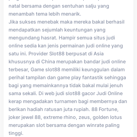
natal bersama dengan sentuhan salju yang
menambah tema lebih menarik.
Jika sukses menebak maka mereka bakal berhasil
mendapatkan sejumlah keuntungan yang
mengundang hasrat. Hampir semua situs judi
online sedia kan jenis permainan judi online yang
satu ini. Provider Slot88 berpusat di Asia
khususnya di China merupakan bandar judi online
terbesar, Game slot88 memiliki keunggulan dalam
perihal tampilan dan game play fantastik sehingga
bagi yang memainkannya tidak bakal mulai jenuh
sama sekali. Di web judi slot88 gacor Judi Online
kerap mengadakan turnamen bagi membernya dan
berikan hadiah ratusan juta rupiah. 88 Fortune,
joker jewel 88, extreme rhino, zeus, golden lotus
merupakan slot bersama dengan winrate paling
tinggi.