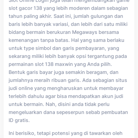
Slot Online Login juga telah mengembangkan game
slot gacor 138 yang lebih moderen dalam sebagian
tahun paling akhir. Saat ini, jumlah gulungan dan
baris lebih banyak variasi, dan lebih dari satu miliki
bidang bermain berukuran Megaways bersama
kemenangan tanpa batas. Hal yang sama berlaku
untuk type simbol dan garis pembayaran, yang
sekarang miliki lebih banyak opsi tergantung pada
permainan slot 138 maxwin yang Anda pilih.
Bentuk garis bayar juga semakin beragam, dan
jumlahnya meraih ribuan garis. Ada sebagian situs
judi online yang mengharuskan untuk membayar
terlebih dahulu agar bisa mendapatkan akun judi
untuk bermain. Nah, disini anda tidak perlu
mengeluarkan dana sepeserpun sebab pembuatan
ID gratis.
Ini berisiko, tetapi potensi yang di tawarkan oleh