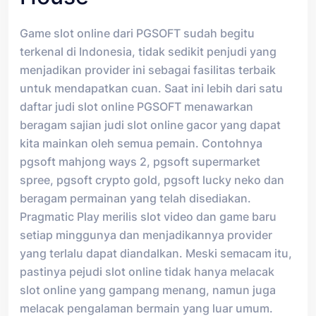
Game slot online dari PGSOFT sudah begitu
terkenal di Indonesia, tidak sedikit penjudi yang
menjadikan provider ini sebagai fasilitas terbaik
untuk mendapatkan cuan. Saat ini lebih dari satu
daftar judi slot online PGSOFT menawarkan
beragam sajian judi slot online gacor yang dapat
kita mainkan oleh semua pemain. Contohnya
pgsoft mahjong ways 2, pgsoft supermarket
spree, pgsoft crypto gold, pgsoft lucky neko dan
beragam permainan yang telah disediakan.
Pragmatic Play merilis slot video dan game baru
setiap minggunya dan menjadikannya provider
yang terlalu dapat diandalkan. Meski semacam itu,
pastinya pejudi slot online tidak hanya melacak
slot online yang gampang menang, namun juga
melacak pengalaman bermain yang luar umum.