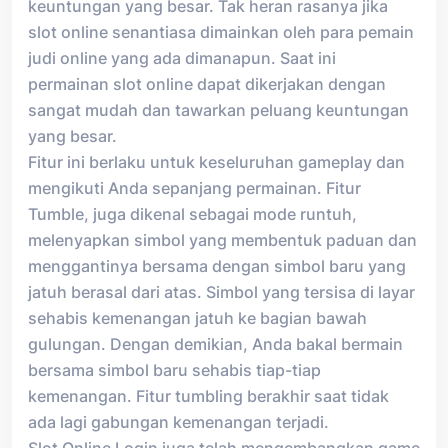
keuntungan yang besar. Tak heran rasanya jika
slot online senantiasa dimainkan oleh para pemain
judi online yang ada dimanapun. Saat ini
permainan slot online dapat dikerjakan dengan
sangat mudah dan tawarkan peluang keuntungan
yang besar.
Fitur ini berlaku untuk keseluruhan gameplay dan
mengikuti Anda sepanjang permainan. Fitur
Tumble, juga dikenal sebagai mode runtuh,
melenyapkan simbol yang membentuk paduan dan
menggantinya bersama dengan simbol baru yang
jatuh berasal dari atas. Simbol yang tersisa di layar
sehabis kemenangan jatuh ke bagian bawah
gulungan. Dengan demikian, Anda bakal bermain
bersama simbol baru sehabis tiap-tiap
kemenangan. Fitur tumbling berakhir saat tidak
ada lagi gabungan kemenangan terjadi.