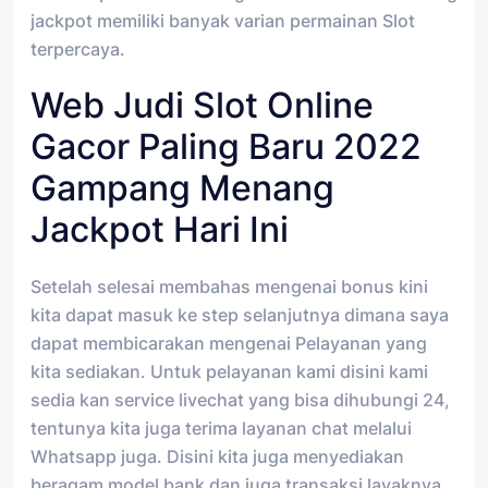
jackpot memiliki banyak varian permainan Slot
terpercaya.
Web Judi Slot Online
Gacor Paling Baru 2022
Gampang Menang
Jackpot Hari Ini
Setelah selesai membahas mengenai bonus kini
kita dapat masuk ke step selanjutnya dimana saya
dapat membicarakan mengenai Pelayanan yang
kita sediakan. Untuk pelayanan kami disini kami
sedia kan service livechat yang bisa dihubungi 24,
tentunya kita juga terima layanan chat melalui
Whatsapp juga. Disini kita juga menyediakan
beragam model bank dan juga transaksi layaknya