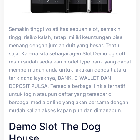
Semakin tinggi volatilitas sebuah slot, semakin
tinggi risiko kalah, tetapi miliki keuntungan bisa
menang dengan jumlah duit yang besar. Tentu
saja, Karena kita sebagai agen Slot Demo pg soft
resmi sudah sedia kan model type bank yang dapat
mempermudah anda untuk lakukan deposit ataru
tarik dana layaknya, BANK, E-WALLET DAN
DEPOSIT PULSA. Tersedia berbagai link alternatif
untuk login ataupun daftar yang tersebar di
berbagai media online yang akan bersama dengan
mudah kalian akses kapan pun dan dimanapun.
Demo Slot The Dog
House