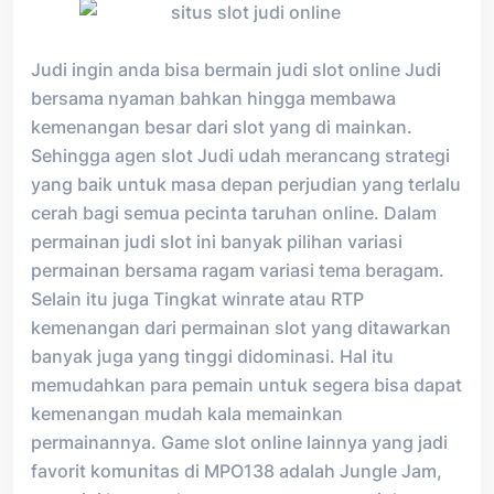
Judi ingin anda bisa bermain judi slot online Judi
bersama nyaman bahkan hingga membawa
kemenangan besar dari slot yang di mainkan.
Sehingga agen slot Judi udah merancang strategi
yang baik untuk masa depan perjudian yang terlalu
cerah bagi semua pecinta taruhan online. Dalam
permainan judi slot ini banyak pilihan variasi
permainan bersama ragam variasi tema beragam.
Selain itu juga Tingkat winrate atau RTP
kemenangan dari permainan slot yang ditawarkan
banyak juga yang tinggi didominasi. Hal itu
memudahkan para pemain untuk segera bisa dapat
kemenangan mudah kala memainkan
permainannya. Game slot online lainnya yang jadi
favorit komunitas di MPO138 adalah Jungle Jam,