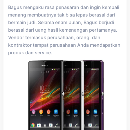
Bagus mengaku rasa penasaran dan ingin kembali
menang membuatnya tak bisa lepas berasal dari
bermain judi. Selama enam bulan, Bagus berjudi
berasal dari uang hasil kemenangan pertamanya.
Vendor termasuk perusahaan, orang, dan
kontraktor tempat perusahaan Anda mendapatkan
produk dan service.