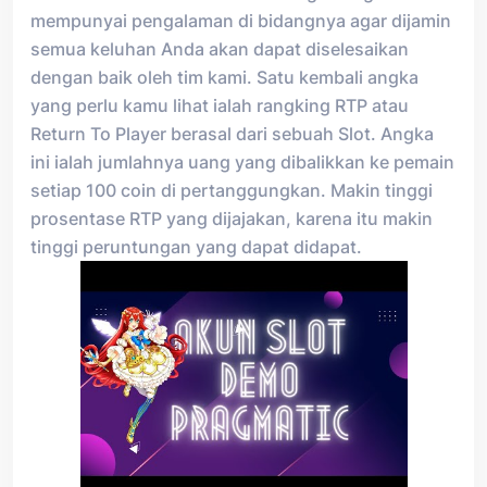
mempunyai pengalaman di bidangnya agar dijamin
semua keluhan Anda akan dapat diselesaikan
dengan baik oleh tim kami. Satu kembali angka
yang perlu kamu lihat ialah rangking RTP atau
Return To Player berasal dari sebuah Slot. Angka
ini ialah jumlahnya uang yang dibalikkan ke pemain
setiap 100 coin di pertanggungkan. Makin tinggi
prosentase RTP yang dijajakan, karena itu makin
tinggi peruntungan yang dapat didapat.