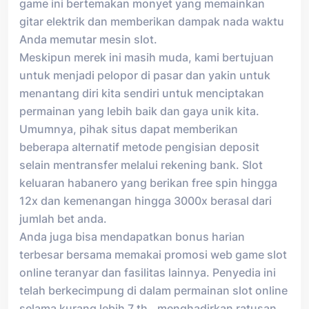
game ini bertemakan monyet yang memainkan
gitar elektrik dan memberikan dampak nada waktu
Anda memutar mesin slot.
Meskipun merek ini masih muda, kami bertujuan
untuk menjadi pelopor di pasar dan yakin untuk
menantang diri kita sendiri untuk menciptakan
permainan yang lebih baik dan gaya unik kita.
Umumnya, pihak situs dapat memberikan
beberapa alternatif metode pengisian deposit
selain mentransfer melalui rekening bank. Slot
keluaran habanero yang berikan free spin hingga
12x dan kemenangan hingga 3000x berasal dari
jumlah bet anda.
Anda juga bisa mendapatkan bonus harian
terbesar bersama memakai promosi web game slot
online teranyar dan fasilitas lainnya. Penyedia ini
telah berkecimpung di dalam permainan slot online
selama kurang lebih 7 th., menghadirkan ratusan