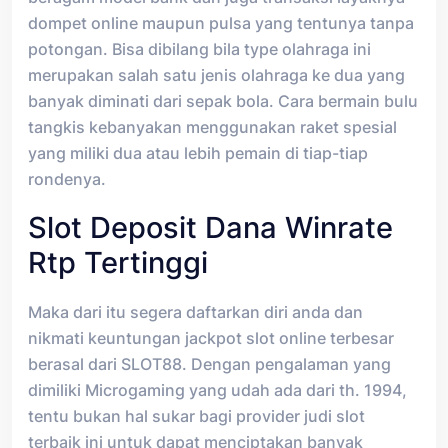
dompet online maupun pulsa yang tentunya tanpa
potongan. Bisa dibilang bila type olahraga ini
merupakan salah satu jenis olahraga ke dua yang
banyak diminati dari sepak bola. Cara bermain bulu
tangkis kebanyakan menggunakan raket spesial
yang miliki dua atau lebih pemain di tiap-tiap
rondenya.
Slot Deposit Dana Winrate
Rtp Tertinggi
Maka dari itu segera daftarkan diri anda dan
nikmati keuntungan jackpot slot online terbesar
berasal dari SLOT88. Dengan pengalaman yang
dimiliki Microgaming yang udah ada dari th. 1994,
tentu bukan hal sukar bagi provider judi slot
terbaik ini untuk dapat menciptakan banyak