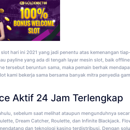
 slot hari ini 2021 yang jadi penentu atas kemenangan tiap
payline yang ada di tengah layar mesin slot, baik offli
payline tersebut beruntun sama, maka pemain berhak mendap
 Slot kami bekerja sama bersama banyak mitra penyedia gam
ce Aktif 24 Jam Terlengkap
dahulu, sebelum saat melihat ataupun mengunduhnya secara
lette, Dream Catcher, Roulette, dan Infinite Blackjack. F
mendatang dan teknologi kasino terdistribusi. Dengan sol