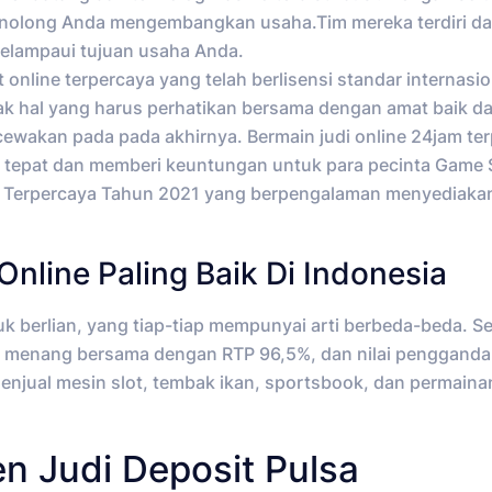
nolong Anda mengembangkan usaha.Tim mereka terdiri dar
lampaui tujuan usaha Anda.
 online terpercaya yang telah berlisensi standar internasio
yak hal yang harus perhatikan bersama dengan amat baik d
ewakan pada pada akhirnya. Bermain judi online 24jam te
t tepat dan memberi keuntungan untuk para pecinta Game 
ine Terpercaya Tahun 2021 yang berpengalaman menyediaka
 Online Paling Baik Di Indonesia
berlian, yang tiap-tiap mempunyai arti berbeda-beda. Sel
g menang bersama dengan RTP 96,5%, dan nilai pengganda
enjual mesin slot, tembak ikan, sportsbook, dan permainan
 Judi Deposit Pulsa