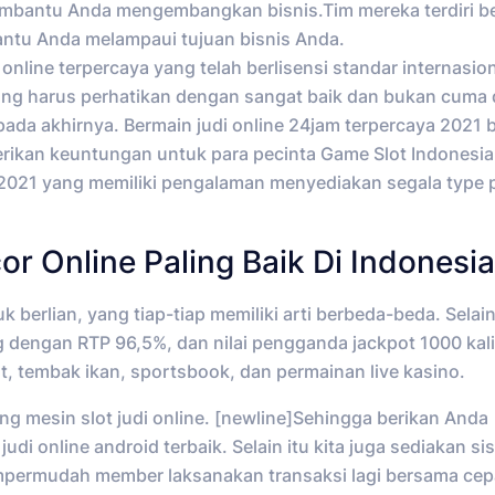
mbantu Anda mengembangkan bisnis.Tim mereka terdiri be
tu Anda melampaui tujuan bisnis Anda.
online terpercaya yang telah berlisensi standar internasion
 yang harus perhatikan dengan sangat baik dan bukan cuma
ada akhirnya. Bermain judi online 24jam terpercaya 2021
berikan keuntungan untuk para pecinta Game Slot Indonesia
n 2021 yang memiliki pengalaman menyediakan segala type
or Online Paling Baik Di Indonesia
erlian, yang tiap-tiap memiliki arti berbeda-beda. Selain 
 dengan RTP 96,5%, dan nilai pengganda jackpot 1000 kal
t, tembak ikan, sportsbook, dan permainan live kasino.
ng mesin slot judi online. [newline]Sehingga berikan Anda
i online android terbaik. Selain itu kita juga sediakan si
ermudah member laksanakan transaksi lagi bersama cepa