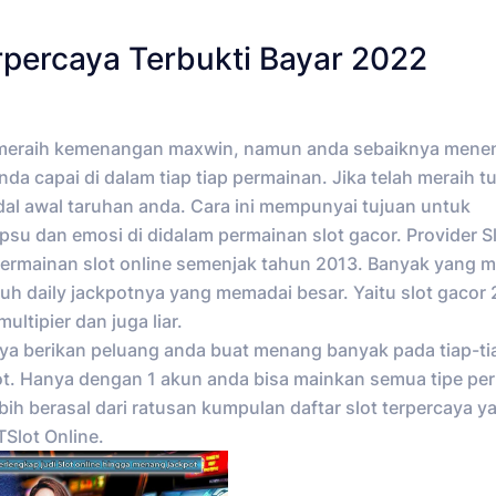
rpercaya Terbukti Bayar 2022
ah meraih kemenangan maxwin, namun anda sebaiknya mene
a capai di dalam tiap tiap permainan. Jika telah meraih t
al awal taruhan anda. Cara ini mempunyai tujuan untuk
psu dan emosi di didalam permainan slot gacor. Provider 
permainan slot online semenjak tahun 2013. Banyak yang
uh daily jackpotnya yang memadai besar. Yaitu slot gacor
ltipier dan juga liar.
unya berikan peluang anda buat menang banyak pada tiap-ti
pot. Hanya dengan 1 akun anda bisa mainkan semua tipe pe
ebih berasal dari ratusan kumpulan daftar slot terpercaya y
Slot Online.