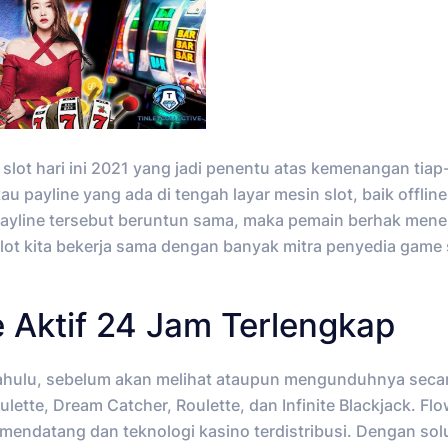
 slot hari ini 2021 yang jadi penentu atas kemenangan tiap
payline yang ada di tengah layar mesin slot, baik offli
is payline tersebut beruntun sama, maka pemain berhak me
Slot kita bekerja sama dengan banyak mitra penyedia game 
 Aktif 24 Jam Terlengkap
dahulu, sebelum akan melihat ataupun mengunduhnya secar
lette, Dream Catcher, Roulette, dan Infinite Blackjack. F
 mendatang dan teknologi kasino terdistribusi. Dengan sol