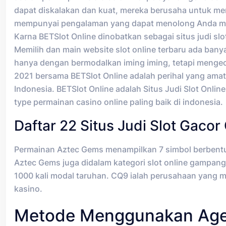
dapat diskalakan dan kuat, mereka berusaha untuk me
mempunyai pengalaman yang dapat menolong Anda me
Karna BETSlot Online dinobatkan sebagai situs judi slot
Memilih dan main website slot online terbaru ada ban
hanya dengan bermodalkan iming iming, tetapi mengec
2021 bersama BETSlot Online adalah perihal yang ama
Indonesia. BETSlot Online adalah Situs Judi Slot Onl
type permainan casino online paling baik di indonesia.
Daftar 22 Situs Judi Slot Gacor
Permainan Aztec Gems menampilkan 7 simbol berbentuk 
Aztec Gems juga didalam kategori slot online gampan
1000 kali modal taruhan. CQ9 ialah perusahaan yang m
kasino.
Metode Menggunakan Agen