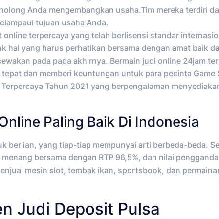
nolong Anda mengembangkan usaha.Tim mereka terdiri dar
lampaui tujuan usaha Anda.
 online terpercaya yang telah berlisensi standar internasio
yak hal yang harus perhatikan bersama dengan amat baik d
ewakan pada pada akhirnya. Bermain judi online 24jam te
t tepat dan memberi keuntungan untuk para pecinta Game 
ine Terpercaya Tahun 2021 yang berpengalaman menyediaka
 Online Paling Baik Di Indonesia
berlian, yang tiap-tiap mempunyai arti berbeda-beda. Sel
g menang bersama dengan RTP 96,5%, dan nilai pengganda
enjual mesin slot, tembak ikan, sportsbook, dan permainan
 Judi Deposit Pulsa