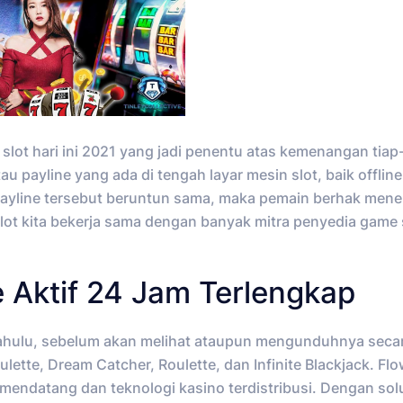
 slot hari ini 2021 yang jadi penentu atas kemenangan tiap
payline yang ada di tengah layar mesin slot, baik offli
is payline tersebut beruntun sama, maka pemain berhak me
Slot kita bekerja sama dengan banyak mitra penyedia game 
 Aktif 24 Jam Terlengkap
dahulu, sebelum akan melihat ataupun mengunduhnya secar
lette, Dream Catcher, Roulette, dan Infinite Blackjack. F
 mendatang dan teknologi kasino terdistribusi. Dengan sol