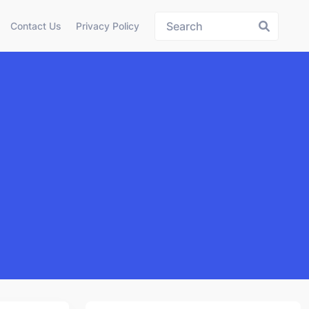
Contact Us
Privacy Policy