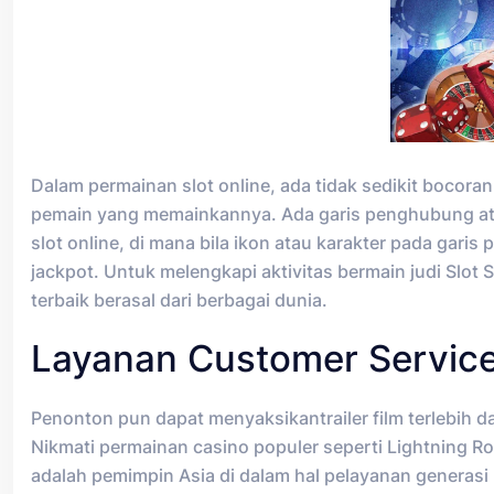
Dalam permainan slot online, ada tidak sedikit bocoran
pemain yang memainkannya. Ada garis penghubung atau 
slot online, di mana bila ikon atau karakter pada gar
jackpot. Untuk melengkapi aktivitas bermain judi Slot 
terbaik berasal dari berbagai dunia.
Layanan Customer Service
Penonton pun dapat menyaksikantrailer film terlebih 
Nikmati permainan casino populer seperti Lightning Rou
adalah pemimpin Asia di dalam hal pelayanan generasi