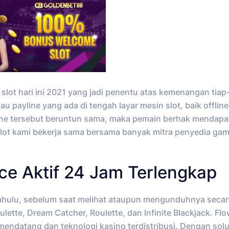
 slot hari ini 2021 yang jadi penentu atas kemenangan tiap
payline yang ada di tengah layar mesin slot, baik offli
payline tersebut beruntun sama, maka pemain berhak mendap
 Slot kami bekerja sama bersama banyak mitra penyedia gam
ce Aktif 24 Jam Terlengkap
dahulu, sebelum saat melihat ataupun mengunduhnya secara
lette, Dream Catcher, Roulette, dan Infinite Blackjack. F
mendatang dan teknologi kasino terdistribusi. Dengan sol