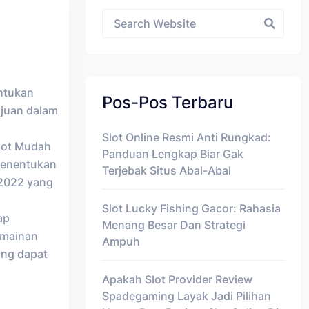
Asides
ntukan
Pos-Pos Terbaru
ujuan dalam
Slot Online Resmi Anti Rungkad:
Slot Mudah
Panduan Lengkap Biar Gak
 menentukan
Terjebak Situs Abal-Abal
 2022 yang
Slot Lucky Fishing Gacor: Rahasia
ap
Menang Besar Dan Strategi
rmainan
Ampuh
ang dapat
Apakah Slot Provider Review
Spadegaming Layak Jadi Pilihan