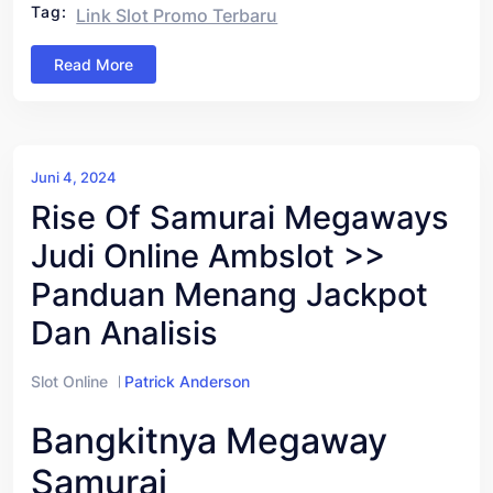
Tag:
Link Slot Promo Terbaru
Read More
Juni 4, 2024
Rise Of Samurai Megaways
Judi Online Ambslot >>
Panduan Menang Jackpot
Dan Analisis
Slot Online
Patrick Anderson
Bangkitnya Megaway
Samurai