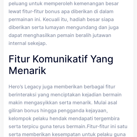
peluang untuk memperoleh kemenangan besar
lewat fitur-fitur bonus apa diberikan di dalam
permainan ini. Kecuali itu, hadiah besar siapa
diberikan serta lumayan mengundang dan juga
dapat menghasilkan pemain beralih jutawan
internal sekejap.
Fitur Komunikatif Yang
Menarik
Hero’s Legacy juga memberikan berbagai fitur
berinteraksi yang menciptakan kejadian bermain
makin mengasyikkan serta menarik. Mulai asal
giliran bonus hingga pengganda kejayaan,
kelompok pelaku hendak mendapati tergembira
serta terpicu guna terus bermain.Fitur-fitur ini satu
serta memberikan kesempatan untuk pelaku guna