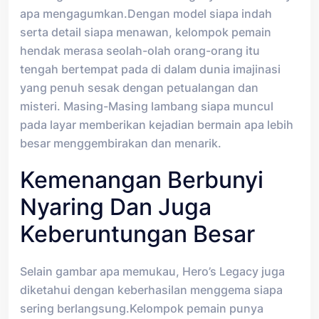
apa mengagumkan.Dengan model siapa indah
serta detail siapa menawan, kelompok pemain
hendak merasa seolah-olah orang-orang itu
tengah bertempat pada di dalam dunia imajinasi
yang penuh sesak dengan petualangan dan
misteri. Masing-Masing lambang siapa muncul
pada layar memberikan kejadian bermain apa lebih
besar menggembirakan dan menarik.
Kemenangan Berbunyi
Nyaring Dan Juga
Keberuntungan Besar
Selain gambar apa memukau, Hero’s Legacy juga
diketahui dengan keberhasilan menggema siapa
sering berlangsung.Kelompok pemain punya