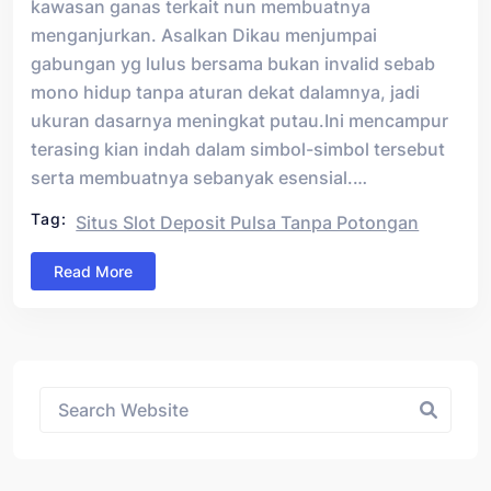
kawasan ganas terkait nun membuatnya
menganjurkan. Asalkan Dikau menjumpai
gabungan yg lulus bersama bukan invalid sebab
mono hidup tanpa aturan dekat dalamnya, jadi
ukuran dasarnya meningkat putau.Ini mencampur
terasing kian indah dalam simbol-simbol tersebut
serta membuatnya sebanyak esensial.…
Tag:
Situs Slot Deposit Pulsa Tanpa Potongan
Read More
Asides