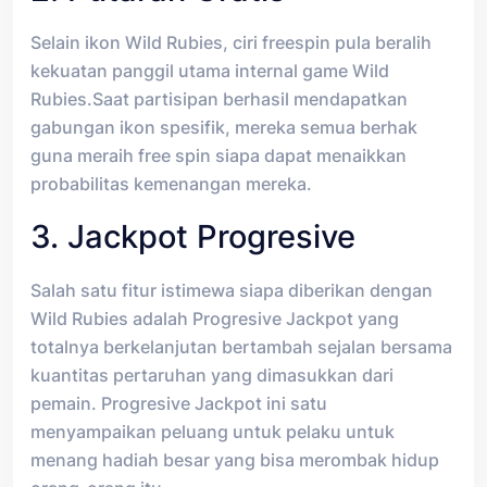
Selain ikon Wild Rubies, ciri freespin pula beralih
kekuatan panggil utama internal game Wild
Rubies.Saat partisipan berhasil mendapatkan
gabungan ikon spesifik, mereka semua berhak
guna meraih free spin siapa dapat menaikkan
probabilitas kemenangan mereka.
3. Jackpot Progresive
Salah satu fitur istimewa siapa diberikan dengan
Wild Rubies adalah Progresive Jackpot yang
totalnya berkelanjutan bertambah sejalan bersama
kuantitas pertaruhan yang dimasukkan dari
pemain. Progresive Jackpot ini satu
menyampaikan peluang untuk pelaku untuk
menang hadiah besar yang bisa merombak hidup