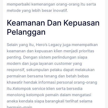
memperbaiki kemenangan orang-orang itu serta
metode yang lebih besar inovatif.
Keamanan Dan Kepuasan
Pelanggan
Selain yang itu, Hero’s Legacy juga menempatkan
keamanan dan kepuasan klien menjadi prioritas
penting. Dengan sistem perlindungan siapa
modern dan juga layanan customer yang
responsif, sekumpulan pelaku dapat melakukan
permainan bersama tenang dan betah bebas
khawatir hendak informasi personal orang-orang
itu.Kelompok service klien serta bersedia
menolong kelompok pemain dalam mengatasi
aneka kendala siapa barangkali terlihat selama
bermain-main.