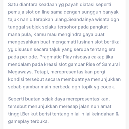
Satu diantara keadaan yg payah diatasi seperti
pemuja slot on line sama dengan sungguh banyak
tajuk nan diterapkan ulang.Seandainya wisata dgn
tunggal subjek selaku tersohor pada pangkat
mana pula, Kamu mau mengindra gaya buat
mengesahkan buat mengamati lusinan slot bertikai
yg disusun secara tajuk yang serupa tentang era
pada periode. Pragmatic Play niscaya cakap jika
mendalam pada kreasi slot gambar Rise of Samurai
Megaways. Tetapi, merepresentasikan pergi
kondisi tersebut secara membuatnya menunjukkan
sebab gambar main berbeda dgn topik yg cocok.
Seperti buatan sejak daya merepresentasikan,
tersebut menunjukkan meresap jalan nun amat
tinggi.Berikut berisi tentang nilai-nilai keindahan &
gameplay terbuka.