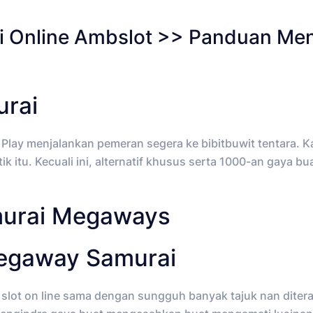
i Online Ambslot >> Panduan Men
rai
 Play menjalankan pemeran segera ke bibitbuwit tentara. K
k itu. Kecuali ini, alternatif khusus serta 1000-an gaya
murai Megaways
egaway Samurai
a slot on line sama dengan sungguh banyak tajuk nan dite