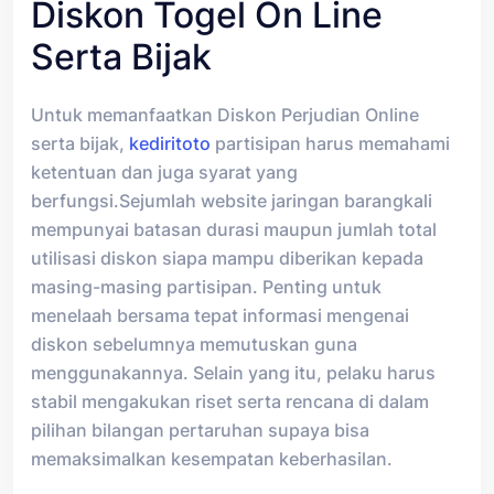
Diskon Togel On Line
Serta Bijak
Untuk memanfaatkan Diskon Perjudian Online
serta bijak,
kediritoto
partisipan harus memahami
ketentuan dan juga syarat yang
berfungsi.Sejumlah website jaringan barangkali
mempunyai batasan durasi maupun jumlah total
utilisasi diskon siapa mampu diberikan kepada
masing-masing partisipan. Penting untuk
menelaah bersama tepat informasi mengenai
diskon sebelumnya memutuskan guna
menggunakannya. Selain yang itu, pelaku harus
stabil mengakukan riset serta rencana di dalam
pilihan bilangan pertaruhan supaya bisa
memaksimalkan kesempatan keberhasilan.