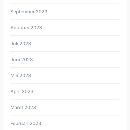
September 2023
Agustus 2023
Juli 2023
Juni 2023
Mei 2023
April 2023
Maret 2023
Februari 2023