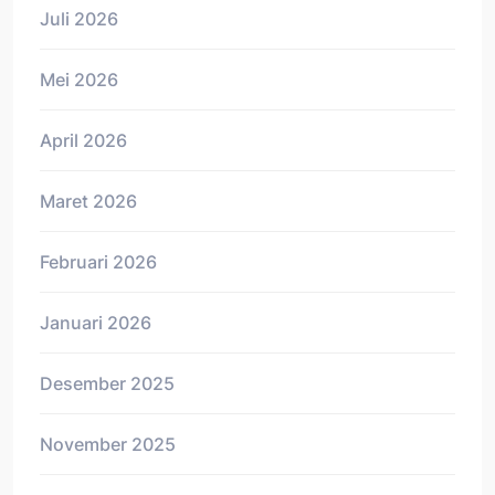
Juli 2026
Mei 2026
April 2026
Maret 2026
Februari 2026
Januari 2026
Desember 2025
November 2025