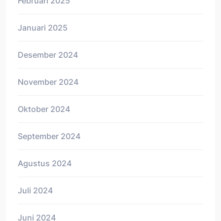
Februari 2025
Januari 2025
Desember 2024
November 2024
Oktober 2024
September 2024
Agustus 2024
Juli 2024
Juni 2024