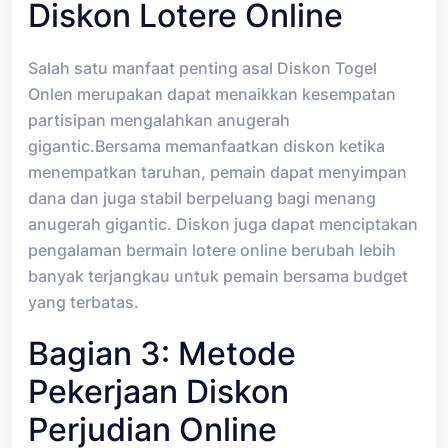
Diskon Lotere Online
Salah satu manfaat penting asal Diskon Togel
Onlen merupakan dapat menaikkan kesempatan
partisipan mengalahkan anugerah
gigantic.Bersama memanfaatkan diskon ketika
menempatkan taruhan, pemain dapat menyimpan
dana dan juga stabil berpeluang bagi menang
anugerah gigantic. Diskon juga dapat menciptakan
pengalaman bermain lotere online berubah lebih
banyak terjangkau untuk pemain bersama budget
yang terbatas.
Bagian 3: Metode
Pekerjaan Diskon
Perjudian Online