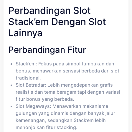
Perbandingan Slot
Stack’em Dengan Slot
Lainnya
Perbandingan Fitur
Stack’em: Fokus pada simbol tumpukan dan
bonus, menawarkan sensasi berbeda dari slot
tradisional.
Slot Betradar: Lebih mengedepankan grafis
realistis dan tema beragam tapi dengan variasi
fitur bonus yang berbeda.
Slot Megaways: Menawarkan mekanisme
gulungan yang dinamis dengan banyak jalur
kemenangan, sedangkan Stack’em lebih
menonjolkan fitur stacking.