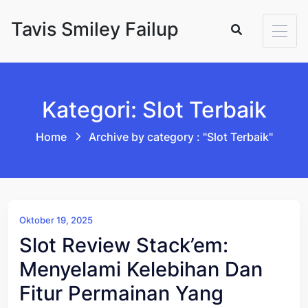
Skip to content
Tavis Smiley Failup
Kategori: Slot Terbaik
Home
Archive by category : "Slot Terbaik"
Oktober 19, 2025
Slot Review Stack’em:
Menyelami Kelebihan Dan
Fitur Permainan Yang