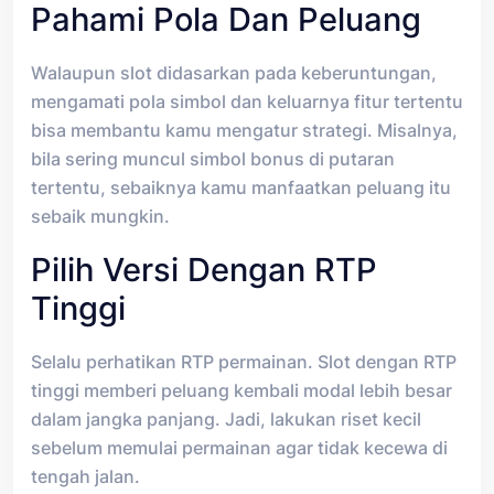
Pahami Pola Dan Peluang
Walaupun slot didasarkan pada keberuntungan,
mengamati pola simbol dan keluarnya fitur tertentu
bisa membantu kamu mengatur strategi. Misalnya,
bila sering muncul simbol bonus di putaran
tertentu, sebaiknya kamu manfaatkan peluang itu
sebaik mungkin.
Pilih Versi Dengan RTP
Tinggi
Selalu perhatikan RTP permainan. Slot dengan RTP
tinggi memberi peluang kembali modal lebih besar
dalam jangka panjang. Jadi, lakukan riset kecil
sebelum memulai permainan agar tidak kecewa di
tengah jalan.