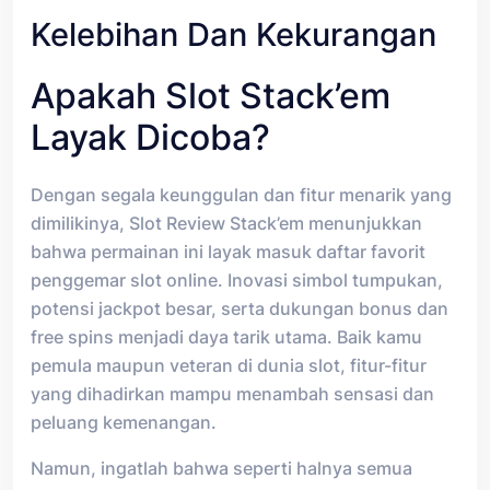
Kelebihan Dan Kekurangan
Apakah Slot Stack’em
Layak Dicoba?
Dengan segala keunggulan dan fitur menarik yang
dimilikinya, Slot Review Stack’em menunjukkan
bahwa permainan ini layak masuk daftar favorit
penggemar slot online. Inovasi simbol tumpukan,
potensi jackpot besar, serta dukungan bonus dan
free spins menjadi daya tarik utama. Baik kamu
pemula maupun veteran di dunia slot, fitur-fitur
yang dihadirkan mampu menambah sensasi dan
peluang kemenangan.
Namun, ingatlah bahwa seperti halnya semua