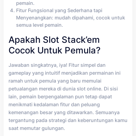
pemain.
Fitur Fungsional yang Sederhana tapi
Menyenangkan: mudah dipahami, cocok untuk
semua level pemain.
Apakah Slot Stack’em
Cocok Untuk Pemula?
Jawaban singkatnya, iya! Fitur simpel dan
gameplay yang intuitif menjadikan permainan ini
ramah untuk pemula yang baru memulai
petualangan mereka di dunia slot online. Di sisi
lain, pemain berpengalaman pun tetap dapat
menikmati kedalaman fitur dan peluang
kemenangan besar yang ditawarkan. Semuanya
tergantung pada strategi dan keberuntungan kamu
saat memutar gulungan.