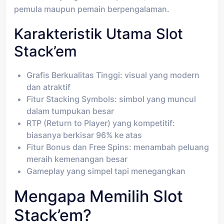
pemula maupun pemain berpengalaman.
Karakteristik Utama Slot
Stack’em
Grafis Berkualitas Tinggi: visual yang modern
dan atraktif
Fitur Stacking Symbols: simbol yang muncul
dalam tumpukan besar
RTP (Return to Player) yang kompetitif:
biasanya berkisar 96% ke atas
Fitur Bonus dan Free Spins: menambah peluang
meraih kemenangan besar
Gameplay yang simpel tapi menegangkan
Mengapa Memilih Slot
Stack’em?