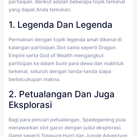
partisipan. Berikut adalah beberapa topik terkenal
yang dapat Anda temukan:
1. Legenda Dan Legenda
Permainan dengan topik legenda amat dikenal di
kalangan partisipan.Slot sama seperti Dragon
Empire serta God of Wealth mengangkut
partisipan ke dalam bumi para dewa dan makhluk
terkenal, seluruh dengan tanda-tanda siapa
berkecukupan makna.
2. Petualangan Dan Juga
Eksplorasi
Bagi para pencari petualangan, Spadegaming pula
menawarkan slot gacor dengan judul eksplorasi.
Game seperti Treasure Hunt dan Jungle Adventure