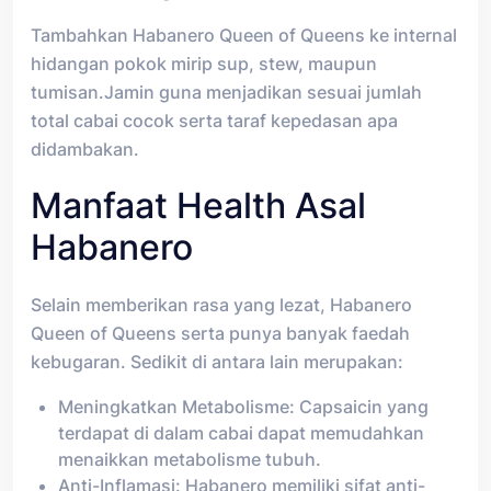
Tambahkan Habanero Queen of Queens ke internal
hidangan pokok mirip sup, stew, maupun
tumisan.Jamin guna menjadikan sesuai jumlah
total cabai cocok serta taraf kepedasan apa
didambakan.
Manfaat Health Asal
Habanero
Selain memberikan rasa yang lezat, Habanero
Queen of Queens serta punya banyak faedah
kebugaran. Sedikit di antara lain merupakan:
Meningkatkan Metabolisme: Capsaicin yang
terdapat di dalam cabai dapat memudahkan
menaikkan metabolisme tubuh.
Anti-Inflamasi: Habanero memiliki sifat anti-