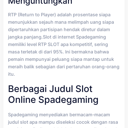
Menguntungkan
RTP (Return to Player) adalah prosentase siapa
menunjukkan sejauh mana melimpah uang siapa
dipertaruhkan partisipan hendak diretur dalam
jangka panjang.Slot di internet Spadegaming
memiliki level RTP SLOT apa kompetitif, sering
masa terletak di dari 95%. Ini bermakna bahwa
pemain mempunyai peluang siapa mantap untuk
meraih balik sebagian dari pertaruhan orang-orang
itu.
Berbagai Judul Slot
Online Spadegaming
Spadegaming menyediakan bermacam-macam
judul slot apa mampu diseleksi cocok dengan rasa