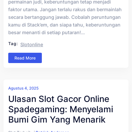
permainan judi, keberuntungan tetap menjadi
faktor utama. Jangan terlalu rakus dan bermainlah
secara bertanggung jawab. Cobalah peruntungan
kamu di Stack’em, dan siapa tahu, keberuntungan
besar menanti di setiap putaran!…
Tag:
Slotonline
Read More
Agustus 4, 2025
Ulasan Slot Gacor Online
Spadegaming: Menyelami
Bumi Gim Yang Menarik