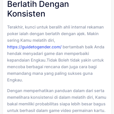
Berlatih Dengan
Konsisten
Terakhir, kunci untuk beralih ahli internal rekaman
poker ialah dengan berlatih dengan ajek. Makin
sering Kamu melatih diri,
https://guidetogender.com/
bertambah baik Anda
hendak menyadari game dan memperbaiki
kepandaian Engkau.Tidak Boleh tidak yakin untuk
mencoba berbagai rencana dan juga cara bagi
memandang mana yang paling sukses guna
Engkau.
Dengan memperhatikan panduan dalam dari serta
memelihara konsistensi di dalam melatih diri, Kamu
bakal memiliki probabilitas siapa lebih besar bagus
untuk berhasil dalam game video permainan kartu.