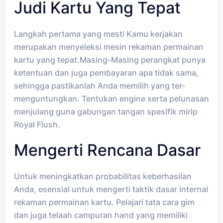
Judi Kartu Yang Tepat
Langkah pertama yang mesti Kamu kerjakan
merupakan menyeleksi mesin rekaman permainan
kartu yang tepat.Masing-Masing perangkat punya
ketentuan dan juga pembayaran apa tidak sama,
sehingga pastikanlah Anda memilih yang ter-
menguntungkan. Tentukan engine serta pelunasan
menjulang guna gabungan tangan spesifik mirip
Royal Flush.
Mengerti Rencana Dasar
Untuk meningkatkan probabilitas keberhasilan
Anda, esensial untuk mengerti taktik dasar internal
rekaman permainan kartu. Pelajari tata cara gim
dan juga telaah campuran hand yang memiliki