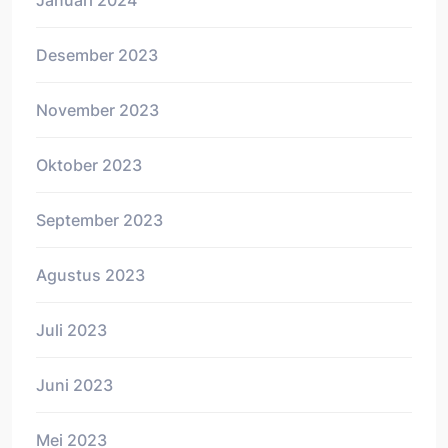
Desember 2023
November 2023
Oktober 2023
September 2023
Agustus 2023
Juli 2023
Juni 2023
Mei 2023