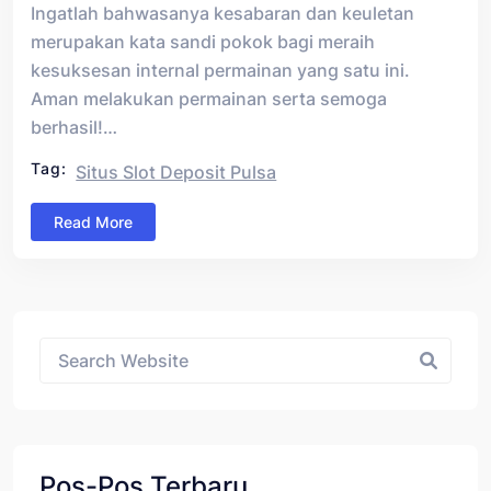
Ingatlah bahwasanya kesabaran dan keuletan
merupakan kata sandi pokok bagi meraih
kesuksesan internal permainan yang satu ini.
Aman melakukan permainan serta semoga
berhasil!…
Tag:
Situs Slot Deposit Pulsa
Read More
Asides
Pos-Pos Terbaru