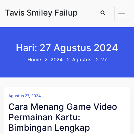
Skip to content
Tavis Smiley Failup
Hari: 27 Agustus 2024
Home
2024
Agustus
27
Agustus 27, 2024
Cara Menang Game Video
Permainan Kartu:
Bimbingan Lengkap