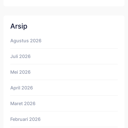
Arsip
Agustus 2026
Juli 2026
Mei 2026
April 2026
Maret 2026
Februari 2026