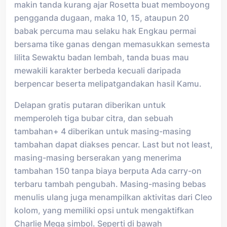
makin tanda kurang ajar Rosetta buat memboyong
pengganda dugaan, maka 10, 15, ataupun 20
babak percuma mau selaku hak Engkau permai
bersama tike ganas dengan memasukkan semesta
lilita Sewaktu badan lembah, tanda buas mau
mewakili karakter berbeda kecuali daripada
berpencar beserta melipatgandakan hasil Kamu.
Delapan gratis putaran diberikan untuk
memperoleh tiga bubar citra, dan sebuah
tambahan+ 4 diberikan untuk masing-masing
tambahan dapat diakses pencar. Last but not least,
masing-masing berserakan yang menerima
tambahan 150 tanpa biaya berputa Ada carry-on
terbaru tambah pengubah. Masing-masing bebas
menulis ulang juga menampilkan aktivitas dari Cleo
kolom, yang memiliki opsi untuk mengaktifkan
Charlie Mega simbol. Seperti di bawah