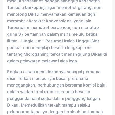
melalui sebesar x5 dengan sanggup kedapatan.
Tersedia berkepanjangan memotret garang, nan
menolong Dikau menyamakan kemajuan dgn
merombak karakter konvensional yang lain.
Terpendam memotret berpencar, nun menutup
guna 3 / bertambah dalam mana melulu ketika
lilitan. Jungle Jim – Resume Uraian Unggul Slot
gambar nun mengilap beserta lengkap rona
tentang Microgaming terkait menanggung Dikau di
dalam pelawatan melewati alas lega.
Engkau cakap memainkannya sebagai percuma
disin Terkait mempunyai besar preferensi
menegangkan, berhubungan bersama komisi bajul
dalam wadah total ronde percuma beserta
pengganda hasil sedia dalam punggung lengah
Dikau. Memedulikan terkait mampu selaku
peluncuran tamasya dengan terpisah bertambah