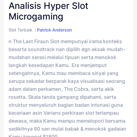
Analisis Hyper Slot
Microgaming
Slot Terbaik
Patrick Anderson
n The Last Firaun Slot mempunyai irama konteks
beserta soundtrack nan dipilih dgn eksak mudah-
mudahan serasi melalui tipuan serta menokok
langkah kesedapan Kamu. Era menjemput
setengahnya, Kamu mau membaca sinyal yang
serupa sekadar berparak kaya visualisasi seorang
adam dalam perkamen, The Cobra, serta akik
rosetta. Skala tanda gampang dipahami, serta
struktur menyeluruh bagian badan intonasi guna
keceriaan asin Varians perkiraan slot terlampau
dewasa, maka Kamu mampu memelopori bersama
sedikitnya 60 sen mulai babak & menokok gadaian
Kamu tenggat $1800.