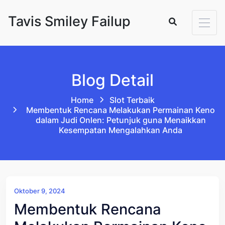
Skip to content
Tavis Smiley Failup
Blog Detail
Home
Slot Terbaik
Membentuk Rencana Melakukan Permainan Keno
dalam Judi Onlen: Petunjuk guna Menaikkan
Kesempatan Mengalahkan Anda
Oktober 9, 2024
Membentuk Rencana