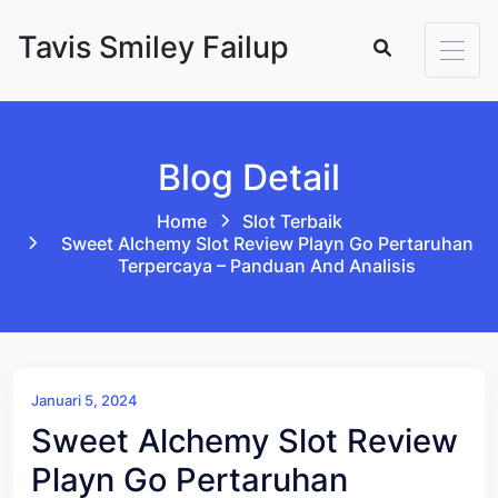
Skip to content
Tavis Smiley Failup
Blog Detail
Home
Slot Terbaik
Sweet Alchemy Slot Review Playn Go Pertaruhan
Terpercaya – Panduan And Analisis
Januari 5, 2024
Sweet Alchemy Slot Review
Playn Go Pertaruhan