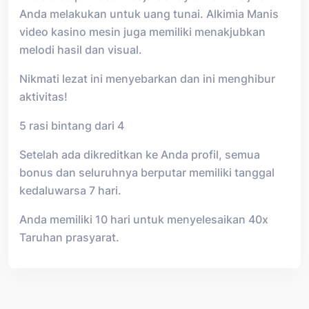
Anda melakukan untuk uang tunai. Alkimia Manis
video kasino mesin juga memiliki menakjubkan
melodi hasil dan visual.
Nikmati lezat ini menyebarkan dan ini menghibur
aktivitas!
5 rasi bintang dari 4
Setelah ada dikreditkan ke Anda profil, semua
bonus dan seluruhnya berputar memiliki tanggal
kedaluwarsa 7 hari.
Anda memiliki 10 hari untuk menyelesaikan 40x
Taruhan prasyarat.