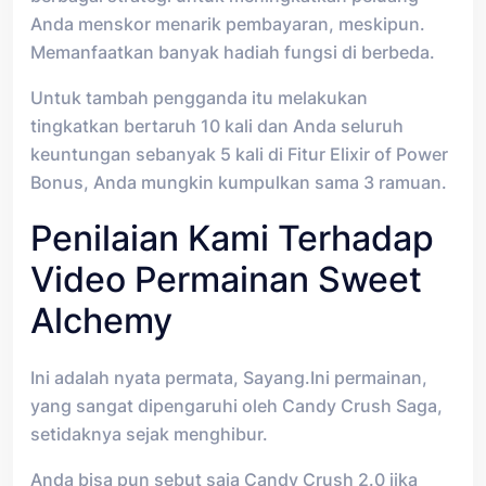
Anda menskor menarik pembayaran, meskipun.
Memanfaatkan banyak hadiah fungsi di berbeda.
Untuk tambah pengganda itu melakukan
tingkatkan bertaruh 10 kali dan Anda seluruh
keuntungan sebanyak 5 kali di Fitur Elixir of Power
Bonus, Anda mungkin kumpulkan sama 3 ramuan.
Penilaian Kami Terhadap
Video Permainan Sweet
Alchemy
Ini adalah nyata permata, Sayang.Ini permainan,
yang sangat dipengaruhi oleh Candy Crush Saga,
setidaknya sejak menghibur.
Anda bisa pun sebut saja Candy Crush 2.0 jika