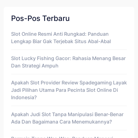
Pos-Pos Terbaru
Slot Online Resmi Anti Rungkad: Panduan
Lengkap Biar Gak Terjebak Situs Abal-Abal
Slot Lucky Fishing Gacor: Rahasia Menang Besar
Dan Strategi Ampuh
Apakah Slot Provider Review Spadegaming Layak
Jadi Pilihan Utama Para Pecinta Slot Online Di
Indonesia?
Apakah Judi Slot Tanpa Manipulasi Benar-Benar
Ada Dan Bagaimana Cara Menemukannya?