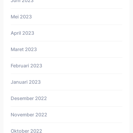
Juni 2023
Mei 2023
April 2023
Maret 2023
Februari 2023
Januari 2023
Desember 2022
November 2022
Oktober 2022