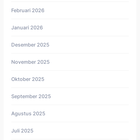
Februari 2026
Januari 2026
Desember 2025
November 2025
Oktober 2025
September 2025
Agustus 2025
Juli 2025