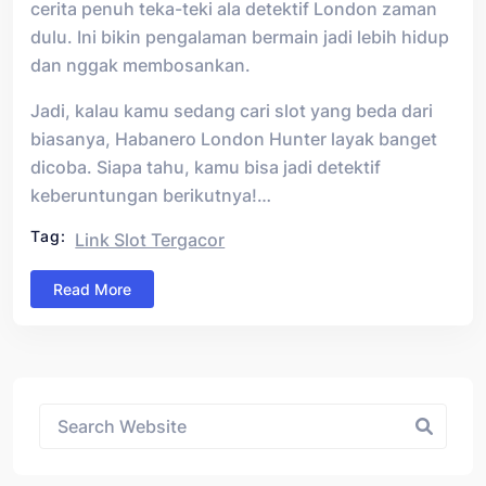
cerita penuh teka-teki ala detektif London zaman
dulu. Ini bikin pengalaman bermain jadi lebih hidup
dan nggak membosankan.
Jadi, kalau kamu sedang cari slot yang beda dari
biasanya, Habanero London Hunter layak banget
dicoba. Siapa tahu, kamu bisa jadi detektif
keberuntungan berikutnya!…
Tag:
Link Slot Tergacor
Read More
Asides