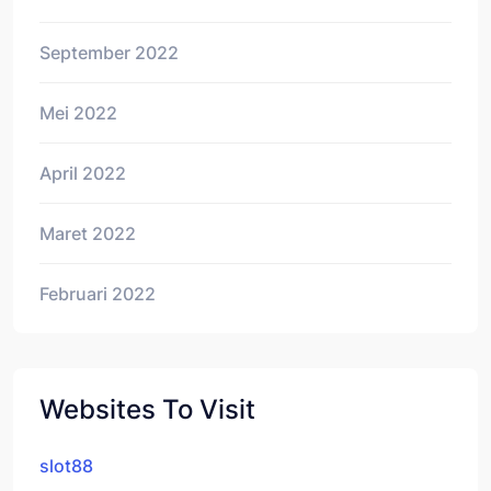
September 2022
Mei 2022
April 2022
Maret 2022
Februari 2022
Websites To Visit
slot88