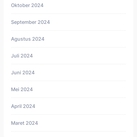
Oktober 2024
September 2024
Agustus 2024
Juli 2024
Juni 2024
Mei 2024
April 2024
Maret 2024