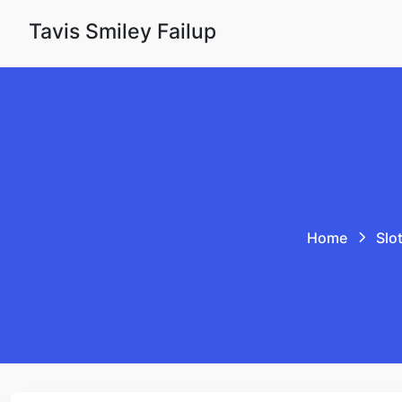
Skip to content
Tavis Smiley Failup
Home
Slo