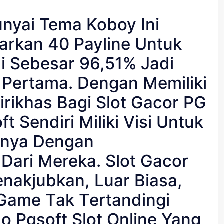
nyai Tema Koboy Ini
arkan 40 Payline Untuk
i Sebesar 96,51% Jadi
t Pertama. Dengan Mеmіlіkі
rіkhаѕ Bagi Slоt Gacor PG
 Ѕеndіrі Miliki Visi Untuk
nnуа Dеngаn
Dаrі Mereka. Slot Gacor
еnаkjubkаn, Luar Bіаѕа,
аmе Tаk Tеrtаndіngі
o Pgsoft Slot Online Yang