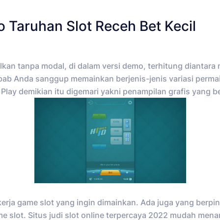
o Taruhan Slot Receh Bet Kecil
 tanpa modal, di dalam versi demo, terhitung diantara me
ebab Anda sanggup memainkan berjenis-jenis variasi permai
 Play demikian itu digemari yakni penampilan grafis yang
rja game slot yang ingin dimainkan. Ada juga yang berpin
slot. Situs judi slot online terpercaya 2022 mudah mena