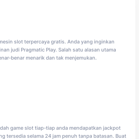
sin slot terpercaya gratis. Anda yang inginkan
nan judi Pragmatic Play. Salah satu alasan utama
 benar-benar menarik dan tak menjemukan.
dah game slot tiap-tiap anda mendapatkan jackpot
ng tersedia selama 24 jam penuh tanpa batasan. Buat