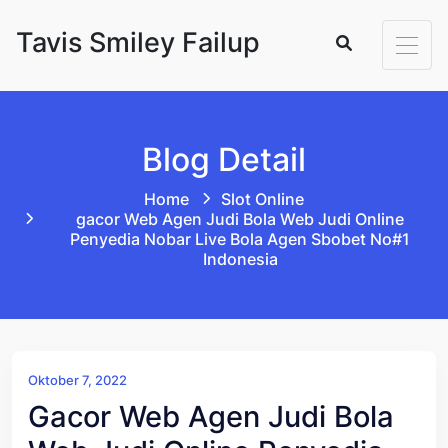
Skip to content
Tavis Smiley Failup
Blog Detail
Home
Slot Online
gacor Web Agen Judi Bola Web Judi Online
Penyedia Nobar Live Bola Agen Sbobet No#1
Indonesia
Oktober 7, 2022
Gacor Web Agen Judi Bola