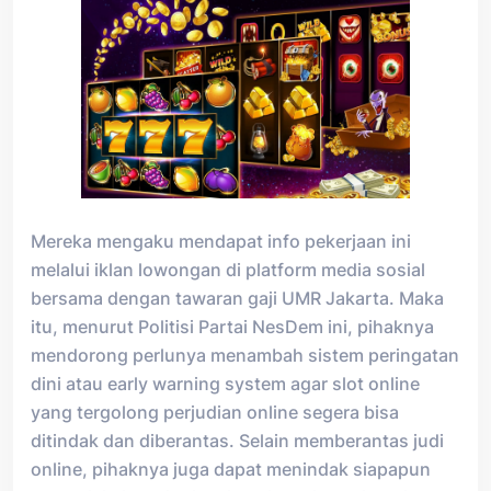
Mereka mengaku mendapat info pekerjaan ini
melalui iklan lowongan di platform media sosial
bersama dengan tawaran gaji UMR Jakarta. Maka
itu, menurut Politisi Partai NesDem ini, pihaknya
mendorong perlunya menambah sistem peringatan
dini atau early warning system agar slot online
yang tergolong perjudian online segera bisa
ditindak dan diberantas. Selain memberantas judi
online, pihaknya juga dapat menindak siapapun