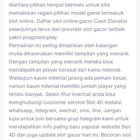
diantara pilihan tempat bermain untuk kita
memainkan ragam pilihan model game termasuk
slot online. Daftar slot online gacor Cash Elevator
selanjutnya terus dari provider slot gacor terbaik
yakni pragmaticplay.
Permainan ini sering dimainkan oleh kalangan
muda dikarenakan memiliki tampilan yang menarik.
Dengan tampilan yang menarik mereka bisa
mendapatkan player berasal dari kamu milenial.
Walaupun kaum milenial jarang ada pemain besar,
namun kaum milenial memiliki jumlah player yang
terlalu banyak. Selain fitur livechat anda bisa
menghubungi customer service Slot 4D melalui
whatsapp, telegram, wechat, sms, line. Jangan
lupa untuk join bersama grup telegram kami untuk
mendapatkan info paling baru seputar website Slot
4D dan juga update slot gacor hari ini. Bocoran slot