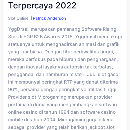
Terpercaya 2022
Slot Online
Patrick Anderson
YggDrasil merupakan pemenang Software Rising
Star di EGR B2B Awards 2015, Yggdrasil mencukupi
statusnya untuk menghadirkan animasi dan grafik
yang luar biasa. Dengan fitur berkwalitas tinggi,
mereka berfokus pada hiburan dan penghargaan,
dengan inovasi layaknya autopsin tak terbatas,
pengganda, dan hamburan misteri. Judi slot gacor
ini mempunyai peringkat RTP yang dapat diterima
96%, bersama dengan peringkat volatilitas tinggi.
Provider slot Microgaming merupakan provider
pertama di dunia yang mengembangkan software
online casino di tahun 1994 dan software casino
mobile di tahun 2004. Microgaming juga dikenal
sebagai provider yang telah berikan jackpot slot