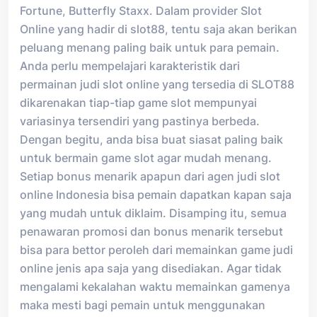
Fortune, Butterfly Staxx. Dalam provider Slot
Online yang hadir di slot88, tentu saja akan berikan
peluang menang paling baik untuk para pemain.
Anda perlu mempelajari karakteristik dari
permainan judi slot online yang tersedia di SLOT88
dikarenakan tiap-tiap game slot mempunyai
variasinya tersendiri yang pastinya berbeda.
Dengan begitu, anda bisa buat siasat paling baik
untuk bermain game slot agar mudah menang.
Setiap bonus menarik apapun dari agen judi slot
online Indonesia bisa pemain dapatkan kapan saja
yang mudah untuk diklaim. Disamping itu, semua
penawaran promosi dan bonus menarik tersebut
bisa para bettor peroleh dari memainkan game judi
online jenis apa saja yang disediakan. Agar tidak
mengalami kekalahan waktu memainkan gamenya
maka mesti bagi pemain untuk menggunakan