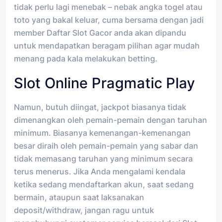
tidak perlu lagi menebak – nebak angka togel atau
toto yang bakal keluar, cuma bersama dengan jadi
member Daftar Slot Gacor anda akan dipandu
untuk mendapatkan beragam pilihan agar mudah
menang pada kala melakukan betting.
Slot Online Pragmatic Play
Namun, butuh diingat, jackpot biasanya tidak
dimenangkan oleh pemain-pemain dengan taruhan
minimum. Biasanya kemenangan-kemenangan
besar diraih oleh pemain-pemain yang sabar dan
tidak memasang taruhan yang minimum secara
terus menerus. Jika Anda mengalami kendala
ketika sedang mendaftarkan akun, saat sedang
bermain, ataupun saat laksanakan
deposit/withdraw, jangan ragu untuk