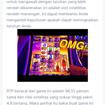
untuk mengawali dengan taruhan yang lebih
rendah dikarenakan ini adalah slot volatilitas
rendah-menengah. Ini dapat membantu Anda
mengambil keputusan apakah dapat meningkatkan
taruhan Anda.
RTP berasal dari game ini adalah 96,52 persen
sama dan nilai votalitas yang cukup tinggi yakni
4,8 bintang. Maka perihal itu bakal buat game ini