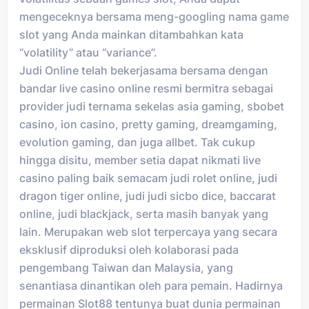
mengeceknya bersama meng-googling nama game
slot yang Anda mainkan ditambahkan kata
“volatility” atau “variance”.
Judi Online telah bekerjasama bersama dengan
bandar live casino online resmi bermitra sebagai
provider judi ternama sekelas asia gaming, sbobet
casino, ion casino, pretty gaming, dreamgaming,
evolution gaming, dan juga allbet. Tak cukup
hingga disitu, member setia dapat nikmati live
casino paling baik semacam judi rolet online, judi
dragon tiger online, judi judi sicbo dice, baccarat
online, judi blackjack, serta masih banyak yang
lain. Merupakan web slot terpercaya yang secara
eksklusif diproduksi oleh kolaborasi pada
pengembang Taiwan dan Malaysia, yang
senantiasa dinantikan oleh para pemain. Hadirnya
permainan Slot88 tentunya buat dunia permainan