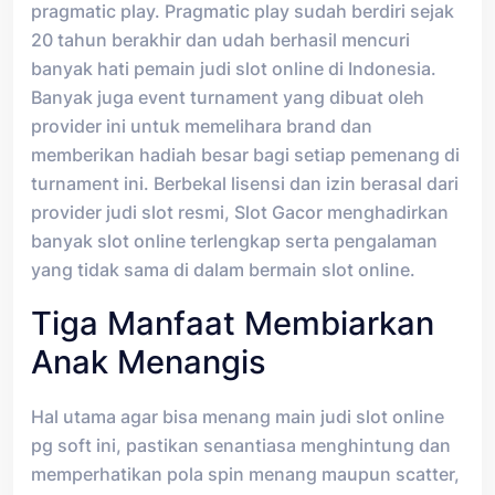
pragmatic play. Pragmatic play sudah berdiri sejak
20 tahun berakhir dan udah berhasil mencuri
banyak hati pemain judi slot online di Indonesia.
Banyak juga event turnament yang dibuat oleh
provider ini untuk memelihara brand dan
memberikan hadiah besar bagi setiap pemenang di
turnament ini. Berbekal lisensi dan izin berasal dari
provider judi slot resmi, Slot Gacor menghadirkan
banyak slot online terlengkap serta pengalaman
yang tidak sama di dalam bermain slot online.
Tiga Manfaat Membiarkan
Anak Menangis
Hal utama agar bisa menang main judi slot online
pg soft ini, pastikan senantiasa menghintung dan
memperhatikan pola spin menang maupun scatter,