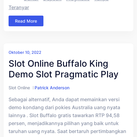
Teranyar
Read More
Oktober 10, 2022
Slot Online Buffalo King
Demo Slot Pragmatic Play
Slot Online
Patrick Anderson
Sebagai alternatif, Anda dapat memainkan versi
demo kondang dari pokies Australia uang nyata
lainnya . Slot Buffalo gratis tawarkan RTP 94,58
persen, menjadikannya pilihan yang baik untuk
taruhan uang nyata. Saat bertaruh pertimbangkan