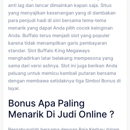
anti lag dan lancar dimainkan kapan saja. Situs
yang menyajikan kesenangan yang di dambakan
para penjudi hadi di sini bersama tema-tema
menarik yang dapat Anda pilih cocok keinginan
Anda. Buffalo terus menjadi slot yang populer
karena tidak menampilkan garis pembayaran
standar. Slot Buffalo King Megaways
menghadirkan latar belakang mempesona yang
sama dari versi aslinya. Slot ini juga berikan Anda
peluang untuk memicu kembali putaran bersama
dengan membawa setidaknya tiga Simbol Bonus di
layar.
Bonus Apa Paling
Menarik Di Judi Online ?
Bergabunglah bersama dengan Raja Kerbau dalam