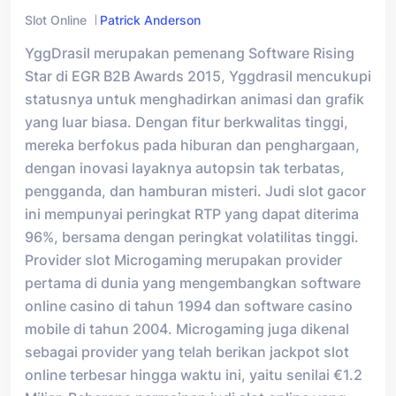
Slot Online
Patrick Anderson
YggDrasil merupakan pemenang Software Rising
Star di EGR B2B Awards 2015, Yggdrasil mencukupi
statusnya untuk menghadirkan animasi dan grafik
yang luar biasa. Dengan fitur berkwalitas tinggi,
mereka berfokus pada hiburan dan penghargaan,
dengan inovasi layaknya autopsin tak terbatas,
pengganda, dan hamburan misteri. Judi slot gacor
ini mempunyai peringkat RTP yang dapat diterima
96%, bersama dengan peringkat volatilitas tinggi.
Provider slot Microgaming merupakan provider
pertama di dunia yang mengembangkan software
online casino di tahun 1994 dan software casino
mobile di tahun 2004. Microgaming juga dikenal
sebagai provider yang telah berikan jackpot slot
online terbesar hingga waktu ini, yaitu senilai €1.2