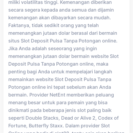
miliki volatilitas tinggi. Kemenangan diberikan
secara segera kepada anda semua dan dijamin
kemenangan akan dibayarkan secara mudah.
Faktanya, tidak sedikit orang yang telah
memenangkan jutaan dolar berasal dari bermain
situs Slot Deposit Pulsa Tanpa Potongan online.
Jika Anda adalah seseorang yang ingin
memenangkan jutaan dolar bermain website Slot
Deposit Pulsa Tanpa Potongan online, maka
penting bagi Anda untuk mempelajari langkah
memainkan website Slot Deposit Pulsa Tanpa
Potongan online ini tepat sebelum akan Anda
bermain. Provider NetEnt memberikan peluang
menang besar untuk para pemain yang bisa
dinikmati pada beberapa jenis slot paling baik
seperti Double Stacks, Dead or Alive 2, Codex of
Fortune, Butterfly Staxx. Dalam provider Slot