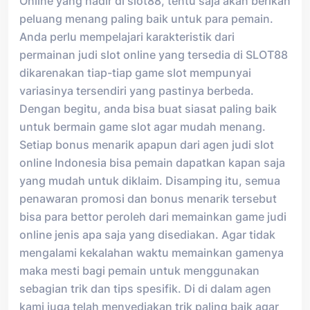
Online yang hadir di slot88, tentu saja akan berikan
peluang menang paling baik untuk para pemain.
Anda perlu mempelajari karakteristik dari
permainan judi slot online yang tersedia di SLOT88
dikarenakan tiap-tiap game slot mempunyai
variasinya tersendiri yang pastinya berbeda.
Dengan begitu, anda bisa buat siasat paling baik
untuk bermain game slot agar mudah menang.
Setiap bonus menarik apapun dari agen judi slot
online Indonesia bisa pemain dapatkan kapan saja
yang mudah untuk diklaim. Disamping itu, semua
penawaran promosi dan bonus menarik tersebut
bisa para bettor peroleh dari memainkan game judi
online jenis apa saja yang disediakan. Agar tidak
mengalami kekalahan waktu memainkan gamenya
maka mesti bagi pemain untuk menggunakan
sebagian trik dan tips spesifik. Di di dalam agen
kami juga telah menyediakan trik paling baik agar