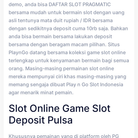
demo, anda bisa DAFTAR SLOT PRAGMATIC
bersama mudah untuk bermain slot dengan uang
asli tentunya mata duit rupiah / IDR bersama
dengan sedikitnya deposit cuma 10rb saja. Bahkan
anda bisa bermain bersama lakukan deposit
bersama dengan beragam macam pilihan. Situs
PlaynGo datang bersama koleksi game slot online
terlengkap untuk kenyamanan bermain bagi semua
orang. Masing-masing permainan slot online
mereka mempunyai ciri khas masing-masing yang
memang sengaja dibuat Play n Go Slot Indonesia
agar menarik minat pemain.
Slot Online Game Slot
Deposit Pulsa
Khususnya pemainan yang di platform oleh PG