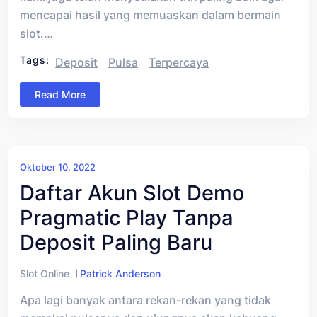
mencapai hasil yang memuaskan dalam bermain
slot.…
Tags:
Deposit
Pulsa
Terpercaya
Read More
Oktober 10, 2022
Daftar Akun Slot Demo
Pragmatic Play Tanpa
Deposit Paling Baru
Slot Online
Patrick Anderson
Apa lagi banyak antara rekan-rekan yang tidak