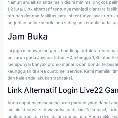
Namun andaikan anda main disini minimal ongkos paling
1,2 juta. Link alternatif tentunya menjadi diantara fasil
taruhan dengan fasilitas satu ini tentunya layak untuk
perjudian online sendiri ada sebagian kendala pada suat
Jam Buka
Ini juga menawarkan garis handicap untuk taruhan hea
bertaruh pada Jayson Tatum +0,5 hingga 1,80 atau Pasc
mempunyai banyak promo menarik dan bonus terbesar. Slo
keunggulan di area customer service. Kami memiliki 
dan kala anda lakukan transaksi.
Link Alternatif Login Live22 G
Anda dapat memasang seluruh paduan yang dapat and
melalui deposit slot via pulsa pada lain Telkomsel, Ind
berikan free spin di di dalam permainan. Anda miliki 