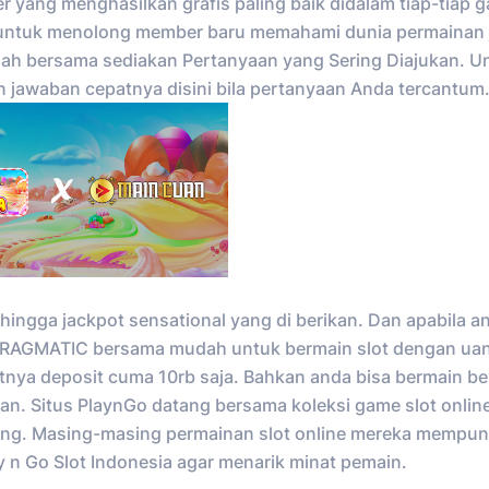
er yang menghasilkan grafis paling baik didalam tiap-tiap 
okus untuk menolong member baru memahami dunia permainan j
lah bersama sediakan Pertanyaan yang Sering Diajukan. U
jawaban cepatnya disini bila pertanyaan Anda tercantum
in hingga jackpot sensational yang di berikan. Dan apabila 
RAGMATIC bersama mudah untuk bermain slot dengan uan
itnya deposit cuma 10rb saja. Bahkan anda bisa bermain b
n. Situs PlaynGo datang bersama koleksi game slot onlin
ng. Masing-masing permainan slot online mereka mempunya
n Go Slot Indonesia agar menarik minat pemain.