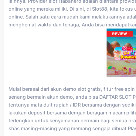
lainnya. Provider slot Habanero adalah diantara provid
online yang mereka miliki. Di sini, di Slot88, kita f
online. Salah satu cara mudah kami melakukannya ada
menghemat waktu dan tenaga, Anda bisa mendapatkan 
Mulai berasal dari akun demo slot gratis, fitur free sp
senang bermain akun demo, anda bisa DAFTAR SLOT P
tentunya mata duit rupiah / IDR bersama dengan sedik
lakukan deposit bersama dengan beragam macam piliha
terlengkap untuk kenyamanan bermain bagi semua ora
khas masing-masing yang memang sengaja dibuat Play 