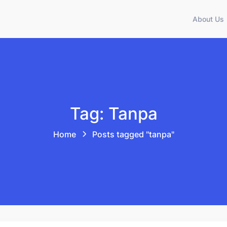
About Us
Tag: Tanpa
Home
Posts tagged "tanpa"