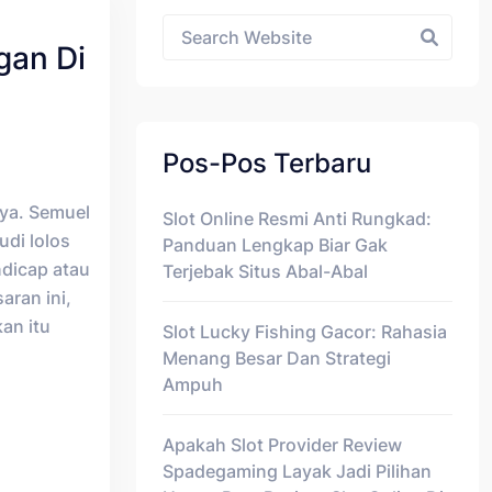
Asides
gan Di
Pos-Pos Terbaru
nya. Semuel
Slot Online Resmi Anti Rungkad:
di lolos
Panduan Lengkap Biar Gak
ndicap atau
Terjebak Situs Abal-Abal
aran ini,
an itu
Slot Lucky Fishing Gacor: Rahasia
Menang Besar Dan Strategi
Ampuh
Apakah Slot Provider Review
Spadegaming Layak Jadi Pilihan