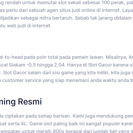
 rendah untuk memutar slot sekali sebesar 100 perak, pal
itas perlu dari sebuah agen situs judi online di internet. Lay
 dijadikan sebagai mitra bertaruh. Sebab tak jarang didalam
u web judi di internet.
d-to-head pada poin total pada pemain lawan. Misalnya, A
al Siakam -0,5 hingga 2,04. Hanya di Slot Gacor karena si
t Gacor selain dari sisi game yang kita miliki, kita juga m
tim customer service yang siap menemani anda waktu anda 
aming Resmi
a ciptakan pada setiap barisan. Kami juga mendukung pe
osat serta XL. Game slot paling baik ini sangat populer kar
kesempatan untuk meraih 800x berasal dari jumlah bet yang