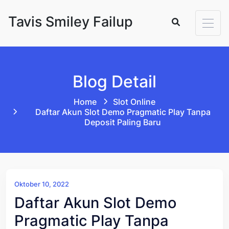
Skip to content
Tavis Smiley Failup
Blog Detail
Home
Slot Online
Daftar Akun Slot Demo Pragmatic Play Tanpa
Deposit Paling Baru
Oktober 10, 2022
Daftar Akun Slot Demo
Pragmatic Play Tanpa