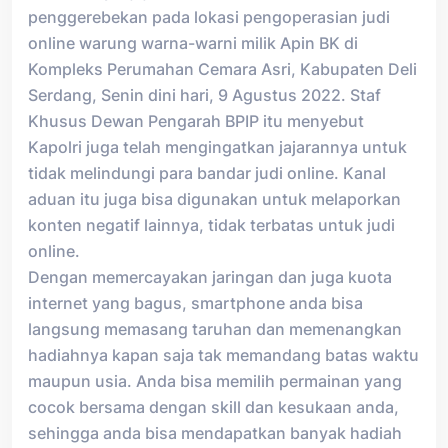
penggerebekan pada lokasi pengoperasian judi
online warung warna-warni milik Apin BK di
Kompleks Perumahan Cemara Asri, Kabupaten Deli
Serdang, Senin dini hari, 9 Agustus 2022. Staf
Khusus Dewan Pengarah BPIP itu menyebut
Kapolri juga telah mengingatkan jajarannya untuk
tidak melindungi para bandar judi online. Kanal
aduan itu juga bisa digunakan untuk melaporkan
konten negatif lainnya, tidak terbatas untuk judi
online.
Dengan memercayakan jaringan dan juga kuota
internet yang bagus, smartphone anda bisa
langsung memasang taruhan dan memenangkan
hadiahnya kapan saja tak memandang batas waktu
maupun usia. Anda bisa memilih permainan yang
cocok bersama dengan skill dan kesukaan anda,
sehingga anda bisa mendapatkan banyak hadiah