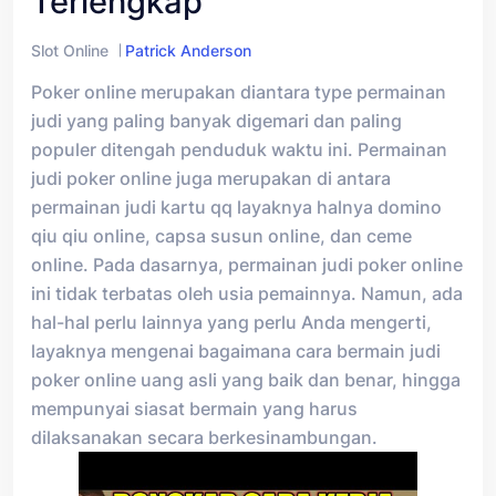
Terlengkap
Slot Online
Patrick Anderson
Poker online merupakan diantara type permainan
judi yang paling banyak digemari dan paling
populer ditengah penduduk waktu ini. Permainan
judi poker online juga merupakan di antara
permainan judi kartu qq layaknya halnya domino
qiu qiu online, capsa susun online, dan ceme
online. Pada dasarnya, permainan judi poker online
ini tidak terbatas oleh usia pemainnya. Namun, ada
hal-hal perlu lainnya yang perlu Anda mengerti,
layaknya mengenai bagaimana cara bermain judi
poker online uang asli yang baik dan benar, hingga
mempunyai siasat bermain yang harus
dilaksanakan secara berkesinambungan.