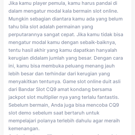
Jika kamu player pemula, kamu harus pandai di
dalam mengatur modal kala bermain slot online.
Mungkin sebagian diantara kamu ada yang belum
tahu bila slot adalah permainan yang
perputarannya sangat cepat. Jika kamu tidak bisa
mengatur modal kamu dengan sebaik-baiknya,
tentu hasil akhir yang kamu dapatkan hanyalah
kerugian didalam jumlah yang besar. Dengan cara
ini, kamu bisa membuka peluang menang jauh
lebih besar dan terhindar dari kerugian yang
menyakitkan tentunya. Game slot online duit asli
dari Bandar Slot CQ9 amat kondang bersama
jackpot slot multiplier nya yang terlalu fantastis.
Sebelum bermain, Anda juga bisa mencoba CQ9
slot demo sebelum saat bertaruh untuk
mempelajari polanya terlebih dahulu agar meraih
kemenangan.