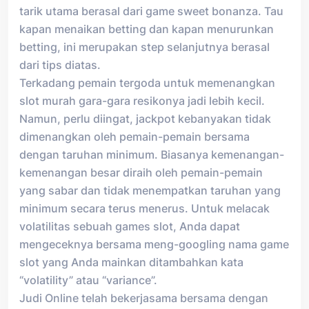
tarik utama berasal dari game sweet bonanza. Tau
kapan menaikan betting dan kapan menurunkan
betting, ini merupakan step selanjutnya berasal
dari tips diatas.
Terkadang pemain tergoda untuk memenangkan
slot murah gara-gara resikonya jadi lebih kecil.
Namun, perlu diingat, jackpot kebanyakan tidak
dimenangkan oleh pemain-pemain bersama
dengan taruhan minimum. Biasanya kemenangan-
kemenangan besar diraih oleh pemain-pemain
yang sabar dan tidak menempatkan taruhan yang
minimum secara terus menerus. Untuk melacak
volatilitas sebuah games slot, Anda dapat
mengeceknya bersama meng-googling nama game
slot yang Anda mainkan ditambahkan kata
“volatility” atau “variance”.
Judi Online telah bekerjasama bersama dengan