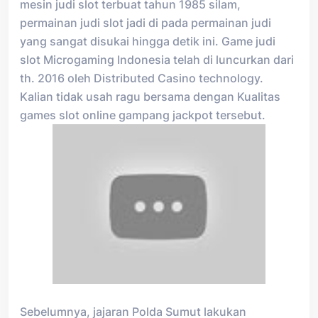
mesin judi slot terbuat tahun 1985 silam,
permainan judi slot jadi di pada permainan judi
yang sangat disukai hingga detik ini. Game judi
slot Microgaming Indonesia telah di luncurkan dari
th. 2016 oleh Distributed Casino technology.
Kalian tidak usah ragu bersama dengan Kualitas
games slot online gampang jackpot tersebut.
Sebelumnya, jajaran Polda Sumut lakukan