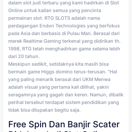
dalam slot judi terbaru yang kami hadirkan di Slot
Online untuk kalian semua yang pencinta
permainan slot. RTG SLOTS adalah nama
perdagangan Endon Technologies yang berfokus
pada Asia dan berbasis di Pulau Man. Berasal dari
merek Realtime Gaming terkenal yang didirikan th.
1998, RTG telah menghadirkan game selama lebih
dari 20 tahun.
Meskipun sedikit, setidaknya kita masih bisa
bermain game Higgs domino terus-terusan. “Hal
yang paling menarik berasal dari UKM Menwa
adalah visual yang pertama kali dilihat, yakni
seragamnya yang gagah dan keren. Namun, dibalik
perihal tersebut terdapat sistem pendidikan yang
tidak bisa dilupakan begitu saja.
Free Spin Dan Banjir Scater