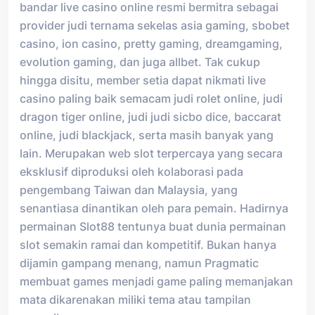
bandar live casino online resmi bermitra sebagai
provider judi ternama sekelas asia gaming, sbobet
casino, ion casino, pretty gaming, dreamgaming,
evolution gaming, dan juga allbet. Tak cukup
hingga disitu, member setia dapat nikmati live
casino paling baik semacam judi rolet online, judi
dragon tiger online, judi judi sicbo dice, baccarat
online, judi blackjack, serta masih banyak yang
lain. Merupakan web slot terpercaya yang secara
eksklusif diproduksi oleh kolaborasi pada
pengembang Taiwan dan Malaysia, yang
senantiasa dinantikan oleh para pemain. Hadirnya
permainan Slot88 tentunya buat dunia permainan
slot semakin ramai dan kompetitif. Bukan hanya
dijamin gampang menang, namun Pragmatic
membuat games menjadi game paling memanjakan
mata dikarenakan miliki tema atau tampilan