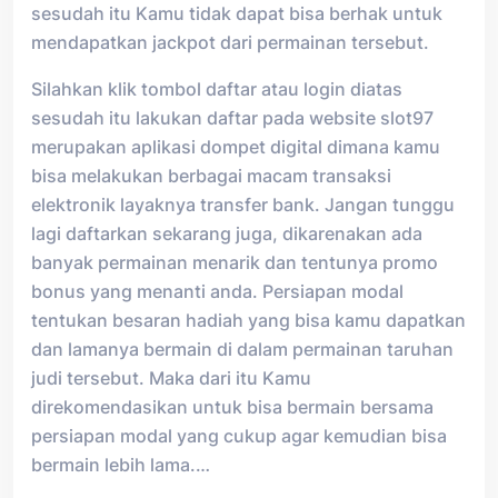
sesudah itu Kamu tidak dapat bisa berhak untuk
mendapatkan jackpot dari permainan tersebut.
Silahkan klik tombol daftar atau login diatas
sesudah itu lakukan daftar pada website slot97
merupakan aplikasi dompet digital dimana kamu
bisa melakukan berbagai macam transaksi
elektronik layaknya transfer bank. Jangan tunggu
lagi daftarkan sekarang juga, dikarenakan ada
banyak permainan menarik dan tentunya promo
bonus yang menanti anda. Persiapan modal
tentukan besaran hadiah yang bisa kamu dapatkan
dan lamanya bermain di dalam permainan taruhan
judi tersebut. Maka dari itu Kamu
direkomendasikan untuk bisa bermain bersama
persiapan modal yang cukup agar kemudian bisa
bermain lebih lama.…