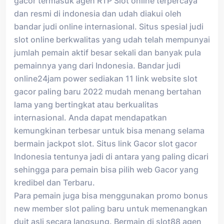
gacor termasuk agen RTP Slot online terpercaya
dan resmi di indonesia dan udah diakui oleh
bandar judi online internasional. Situs spesial judi
slot online berkwalitas yang udah telah mempunyai
jumlah pemain aktif besar sekali dan banyak pula
pemainnya yang dari Indonesia. Bandar judi
online24jam power sediakan 11 link website slot
gacor paling baru 2022 mudah menang bertahan
lama yang bertingkat atau berkualitas
internasional. Anda dapat mendapatkan
kemungkinan terbesar untuk bisa menang selama
bermain jackpot slot. Situs link Gacor slot gacor
Indonesia tentunya jadi di antara yang paling dicari
sehingga para pemain bisa pilih web Gacor yang
kredibel dan Terbaru.
Para pemain juga bisa menggunakan promo bonus
new member slot paling baru untuk memenangkan
duit asli secara langsung. Bermain di slot88 agen