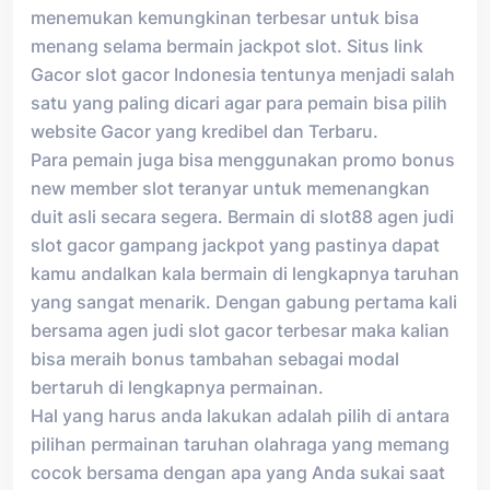
menemukan kemungkinan terbesar untuk bisa
menang selama bermain jackpot slot. Situs link
Gacor slot gacor Indonesia tentunya menjadi salah
satu yang paling dicari agar para pemain bisa pilih
website Gacor yang kredibel dan Terbaru.
Para pemain juga bisa menggunakan promo bonus
new member slot teranyar untuk memenangkan
duit asli secara segera. Bermain di slot88 agen judi
slot gacor gampang jackpot yang pastinya dapat
kamu andalkan kala bermain di lengkapnya taruhan
yang sangat menarik. Dengan gabung pertama kali
bersama agen judi slot gacor terbesar maka kalian
bisa meraih bonus tambahan sebagai modal
bertaruh di lengkapnya permainan.
Hal yang harus anda lakukan adalah pilih di antara
pilihan permainan taruhan olahraga yang memang
cocok bersama dengan apa yang Anda sukai saat