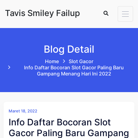
Skip to content
Tavis Smiley Failup
Blog Detail
Home
Slot Gacor
Info Daftar Bocoran Slot Gacor Paling Baru
Gampang Menang Hari Ini 2022
Maret 18, 2022
Info Daftar Bocoran Slot
Gacor Paling Baru Gampang