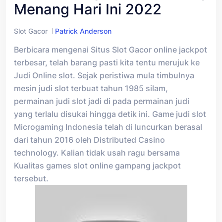
Menang Hari Ini 2022
Slot Gacor
Patrick Anderson
Berbicara mengenai Situs Slot Gacor online jackpot
terbesar, telah barang pasti kita tentu merujuk ke
Judi Online slot. Sejak peristiwa mula timbulnya
mesin judi slot terbuat tahun 1985 silam,
permainan judi slot jadi di pada permainan judi
yang terlalu disukai hingga detik ini. Game judi slot
Microgaming Indonesia telah di luncurkan berasal
dari tahun 2016 oleh Distributed Casino
technology. Kalian tidak usah ragu bersama
Kualitas games slot online gampang jackpot
tersebut.