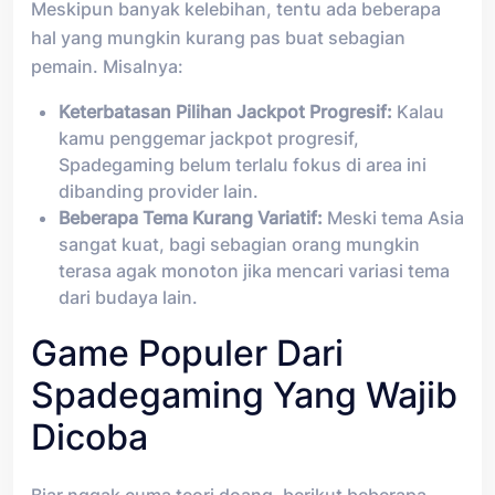
Meskipun banyak kelebihan, tentu ada beberapa
hal yang mungkin kurang pas buat sebagian
pemain. Misalnya:
Keterbatasan Pilihan Jackpot Progresif:
Kalau
kamu penggemar jackpot progresif,
Spadegaming belum terlalu fokus di area ini
dibanding provider lain.
Beberapa Tema Kurang Variatif:
Meski tema Asia
sangat kuat, bagi sebagian orang mungkin
terasa agak monoton jika mencari variasi tema
dari budaya lain.
Game Populer Dari
Spadegaming Yang Wajib
Dicoba