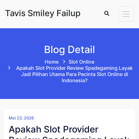
Skip to content
Tavis Smiley Failup
Blog Detail
Home
Slot Online
Apakah Slot Provider Review Spadegaming Layak
Jadi Pilihan Utama Para Pecinta Slot Online di
Indonesia?
Mei 23, 2026
Apakah Slot Provider