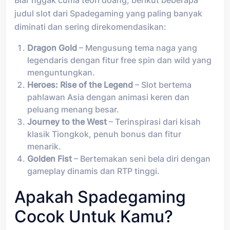
Biar nggak cuma teori doang, berikut beberapa
judul slot dari Spadegaming yang paling banyak
diminati dan sering direkomendasikan:
Dragon Gold
– Mengusung tema naga yang
legendaris dengan fitur free spin dan wild yang
menguntungkan.
Heroes: Rise of the Legend
– Slot bertema
pahlawan Asia dengan animasi keren dan
peluang menang besar.
Journey to the West
– Terinspirasi dari kisah
klasik Tiongkok, penuh bonus dan fitur
menarik.
Golden Fist
– Bertemakan seni bela diri dengan
gameplay dinamis dan RTP tinggi.
Apakah Spadegaming
Cocok Untuk Kamu?