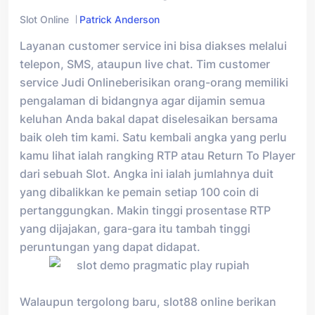
Slot Online
Patrick Anderson
Layanan customer service ini bisa diakses melalui
telepon, SMS, ataupun live chat. Tim customer
service Judi Onlineberisikan orang-orang memiliki
pengalaman di bidangnya agar dijamin semua
keluhan Anda bakal dapat diselesaikan bersama
baik oleh tim kami. Satu kembali angka yang perlu
kamu lihat ialah rangking RTP atau Return To Player
dari sebuah Slot. Angka ini ialah jumlahnya duit
yang dibalikkan ke pemain setiap 100 coin di
pertanggungkan. Makin tinggi prosentase RTP
yang dijajakan, gara-gara itu tambah tinggi
peruntungan yang dapat didapat.
Walaupun tergolong baru, slot88 online berikan