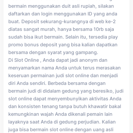
bermain menggunakan duit asli rupiah, silakan
daftarkan dan login menggunakan ID yang anda
buat. Deposit sekurang-kurangnya di web ke-2
diatas sangat murah, hanya bersama 10rb saja
sudah bisa ikut bermain. Selain itu, tersedia play
promo bonus deposit yang bisa kalian dapatkan
bersama dengan syarat yang gampang.
Di Slot Online , Anda dapat jadi anonym dan
menyamarkan nama Anda untuk terus merasakan
keseruan permainan judi slot online dan menjadi
diri Anda sendiri. Berbeda bersama dengan
bermain judi di didalam gedung yang beresiko, judi
slot online dapat menyembunyikan aktivitas Anda
dan konsisten tenang tanpa butuh khawatir bakal
kemungkinan wajah Anda dikenali pemain lain
layaknya saat Anda di gedung perjudian. Kalian
juga bisa bermain slot online dengan uang asli