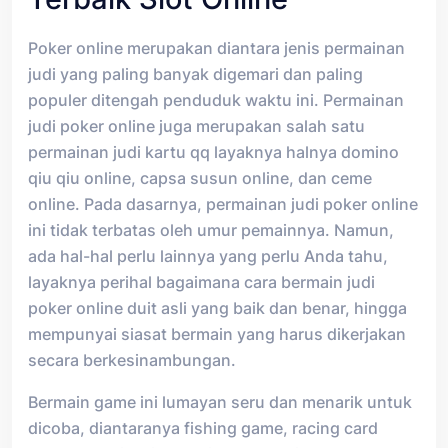
Poker online merupakan diantara jenis permainan
judi yang paling banyak digemari dan paling
populer ditengah penduduk waktu ini. Permainan
judi poker online juga merupakan salah satu
permainan judi kartu qq layaknya halnya domino
qiu qiu online, capsa susun online, dan ceme
online. Pada dasarnya, permainan judi poker online
ini tidak terbatas oleh umur pemainnya. Namun,
ada hal-hal perlu lainnya yang perlu Anda tahu,
layaknya perihal bagaimana cara bermain judi
poker online duit asli yang baik dan benar, hingga
mempunyai siasat bermain yang harus dikerjakan
secara berkesinambungan.
Bermain game ini lumayan seru dan menarik untuk
dicoba, diantaranya fishing game, racing card