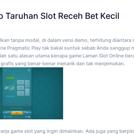
o Taruhan Slot Receh Bet Kecil
n tanpa modal, di dalam versi demo, terhitung diantara 
nline Pragmatic Play tak bakal suntuk sebab Anda sanggup
Salah satu alasan utama kenapa game Laman Slot Online bera
n grafis yang benar-benar menarik dan tak menjemukan.
rja game slot yang ingin dimainkan. Ada juga yang berp