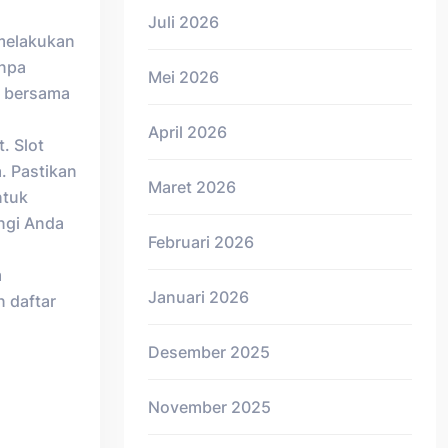
Juli 2026
 melakukan
anpa
Mei 2026
g bersama
April 2026
. Slot
. Pastikan
Maret 2026
ntuk
ngі Anda
Februari 2026
m
Januari 2026
 dаftаr
Desember 2025
November 2025