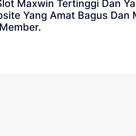
lot Maxwin Tertinggi Dan Y
site Yang Amat Bagus Dan M
 Member.