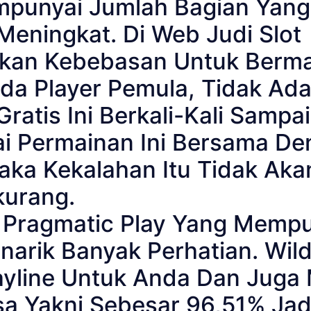
mpunyai Jumlah Bagian Yang
eningkat. Di Web Judi Slot
rikan Kebebasan Untuk Berma
nda Player Pemula, Tidak Ad
atis Ini Berkali-Kali Sampai
i Permainan Ini Bersama De
aka Kekalahan Itu Tidak Aka
kurang.
 Pragmatic Play Yang Memp
arik Banyak Perhatian. Wil
yline Untuk Anda Dan Juga M
sa Yakni Sebesar 96,51% Jad