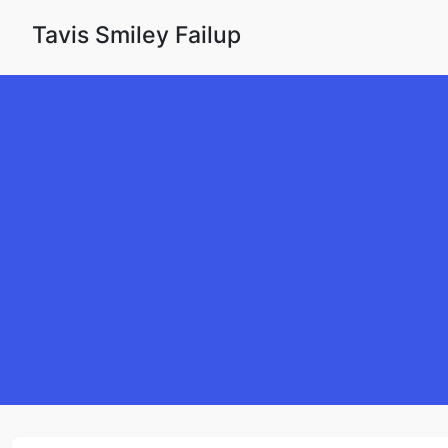
Skip to content
Tavis Smiley Failup