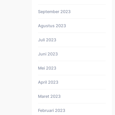
September 2023
Agustus 2023
Juli 2023
Juni 2023
Mei 2023
April 2023
Maret 2023
Februari 2023