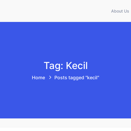
About Us
Tag: Kecil
Home
Posts tagged "kecil"