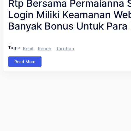
Rtp Bersama Permaianna S
Login Miliki Keamanan Web
Banyak Bonus Untuk Para
…
Tags:
Kecil
Receh
Taruhan
Read More