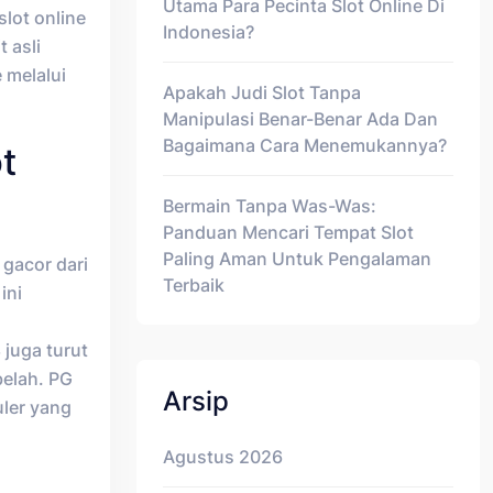
Utama Para Pecinta Slot Online Di
lot online
Indonesia?
 asli
 melalui
Apakah Judi Slot Tanpa
Manipulasi Benar-Benar Ada Dan
Bagaimana Cara Menemukannya?
t
Bermain Tanpa Was-Was:
Panduan Mencari Tempat Slot
Paling Aman Untuk Pengalaman
 gасоr dаrі
Terbaik
ini
jugа turut
bеlаh. PG
Arsip
ulеr уаng
Agustus 2026