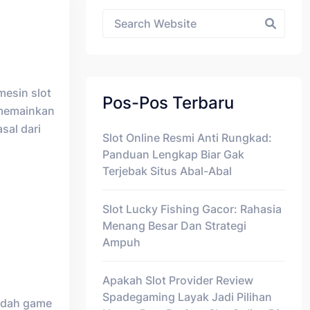
Asides
mesin slot
Pos-Pos Terbaru
 memainkan
sal dari
Slot Online Resmi Anti Rungkad:
Panduan Lengkap Biar Gak
Terjebak Situs Abal-Abal
Slot Lucky Fishing Gacor: Rahasia
Menang Besar Dan Strategi
Ampuh
Apakah Slot Provider Review
Spadegaming Layak Jadi Pilihan
indah game