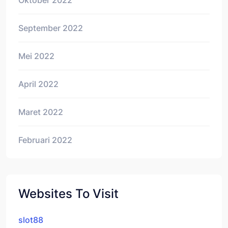
September 2022
Mei 2022
April 2022
Maret 2022
Februari 2022
Websites To Visit
slot88