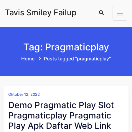
Skip to content
Tavis Smiley Failup
Tag: Pragmaticplay
Home
Posts tagged "pragmaticplay"
Oktober 12, 2022
Demo Pragmatic Play Slot
Pragmaticplay Pragmatic
Play Apk Daftar Web Link