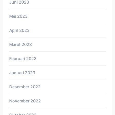
Juni 2023
Mei 2023
April 2023
Maret 2023
Februari 2023
Januari 2023
Desember 2022
November 2022
Oktober 2022