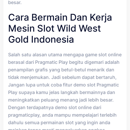
besar.
Cara Bermain Dan Kerja
Mesin Slot Wild West
Gold Indonesia
Salah satu alasan utama mengapa game slot online
berasal dari Pragmatic Play begitu digemari adalah
penampilan grafis yang betul-betul menarik dan
tidak menjemukan. Jadi sebelum dapat bertaruh,
Jangan lupa untuk coba fitur demo slot Pragmatic
Play supaya kamu jelas langkah bermainnya dan
meningkatkan peluang menang jadi lebih besar.
Dengan terdapatnya demo slot online dari
pragmaticplay, anda mampu mempelajari terlebih
dahulu semua permainan slot yang ingin anda
mainkan tanpa mesti mengeluarkan ongkos