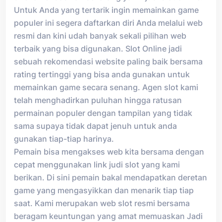
Untuk Anda yang tertarik ingin memainkan game
populer ini segera daftarkan diri Anda melalui web
resmi dan kini udah banyak sekali pilihan web
terbaik yang bisa digunakan. Slot Online jadi
sebuah rekomendasi website paling baik bersama
rating tertinggi yang bisa anda gunakan untuk
memainkan game secara senang. Agen slot kami
telah menghadirkan puluhan hingga ratusan
permainan populer dengan tampilan yang tidak
sama supaya tidak dapat jenuh untuk anda
gunakan tiap-tiap harinya.
Pemain bisa mengakses web kita bersama dengan
cepat menggunakan link judi slot yang kami
berikan. Di sini pemain bakal mendapatkan deretan
game yang mengasyikkan dan menarik tiap tiap
saat. Kami merupakan web slot resmi bersama
beragam keuntungan yang amat memuaskan Jadi