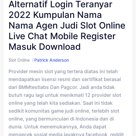
Alternatif Login Teranyar
2022 Kumpulan Nama
Nama Agen Judi Slot Online
Live Chat Mobile Register
Masuk Download
Slot Online
Patrick Anderson
Provider mesin slot yang tertera diatas ini telah
mendapatkan lisensi resmi dan sertifikat berasal
dari BMMtestlabs Dan Pagcor. Jadi anda tidak
butuh ragu lagi untuk menikmati 12 provider slot
online yang telah kita sediakan. Saat ini tidak
sedikit komunitas game judi online, terlebih slot
online, yang bermunculan di Indonesia dan di
dunia. Untuk menemukannya, Anda dapat
mengecek sosial media layaknya facebook, reddit,