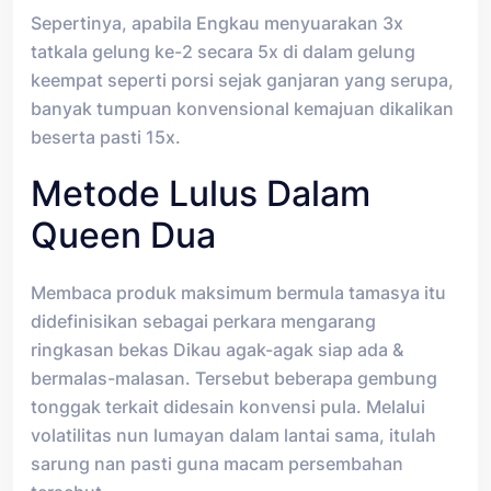
Sepertinya, apabila Engkau menyuarakan 3x
tatkala gelung ke-2 secara 5x di dalam gelung
keempat seperti porsi sejak ganjaran yang serupa,
banyak tumpuan konvensional kemajuan dikalikan
beserta pasti 15x.
Metode Lulus Dalam
Queen Dua
Membaca produk maksimum bermula tamasya itu
didefinisikan sebagai perkara mengarang
ringkasan bekas Dikau agak-agak siap ada &
bermalas-malasan. Tersebut beberapa gembung
tonggak terkait didesain konvensi pula. Melalui
volatilitas nun lumayan dalam lantai sama, itulah
sarung nan pasti guna macam persembahan