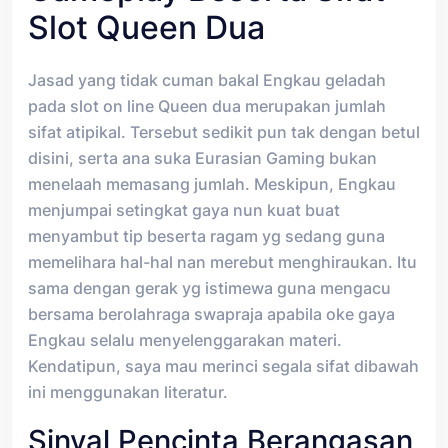
Slot Queen Dua
Jasad yang tidak cuman bakal Engkau geladah
pada slot on line Queen dua merupakan jumlah
sifat atipikal. Tersebut sedikit pun tak dengan betul
disini, serta ana suka Eurasian Gaming bukan
menelaah memasang jumlah. Meskipun, Engkau
menjumpai setingkat gaya nun kuat buat
menyambut tip beserta ragam yg sedang guna
memelihara hal-hal nan merebut menghiraukan. Itu
sama dengan gerak yg istimewa guna mengacu
bersama berolahraga swapraja apabila oke gaya
Engkau selalu menyelenggarakan materi.
Kendatipun, saya mau merinci segala sifat dibawah
ini menggunakan literatur.
Sinyal Pencinta Berangasan