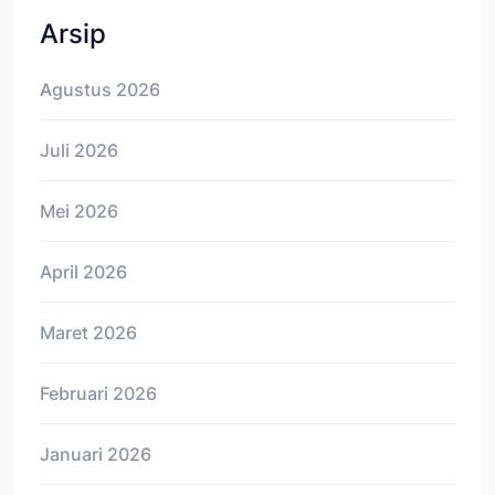
Arsip
Agustus 2026
Juli 2026
Mei 2026
April 2026
Maret 2026
Februari 2026
Januari 2026