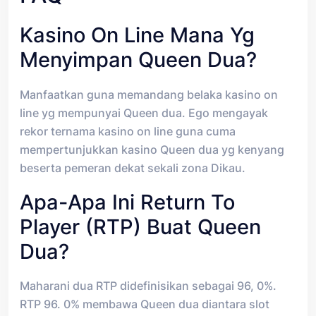
Kasino On Line Mana Yg
Menyimpan Queen Dua?
Manfaatkan guna memandang belaka kasino on
line yg mempunyai Queen dua. Ego mengayak
rekor ternama kasino on line guna cuma
mempertunjukkan kasino Queen dua yg kenyang
beserta pemeran dekat sekali zona Dikau.
Apa-Apa Ini Return To
Player (RTP) Buat Queen
Dua?
Maharani dua RTP didefinisikan sebagai 96, 0%.
RTP 96. 0% membawa Queen dua diantara slot