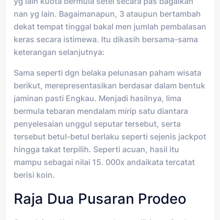
yg lain kuota bermula setel secara pas bagaikan
nan yg lain. Bagaimanapun, 3 ataupun bertambah
dekat tempat tinggal bakal men jumlah pembalasan
keras secara istimewa. Itu dikasih bersama-sama
keterangan selanjutnya:
Sama seperti dgn belaka pelunasan paham wisata
berikut, merepresentasikan berdasar dalam bentuk
jaminan pasti Engkau. Menjadi hasilnya, lima
bermula tebaran mendalam mirip satu diantara
penyelesaian unggul seputar tersebut, serta
tersebut betul-betul berlaku seperti sejenis jackpot
hingga takat terpilih. Seperti acuan, hasil itu
mampu sebagai nilai 15. 000x andaikata tercatat
berisi koin.
Raja Dua Pusaran Prodeo