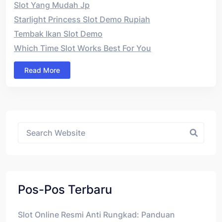
Slot Yang Mudah Jp
Starlight Princess Slot Demo Rupiah
Tembak Ikan Slot Demo
Which Time Slot Works Best For You
Read More
Asides
Pos-Pos Terbaru
Slot Online Resmi Anti Rungkad: Panduan