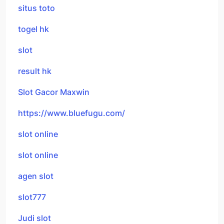
situs toto
togel hk
slot
result hk
Slot Gacor Maxwin
https://www.bluefugu.com/
slot online
slot online
agen slot
slot777
Judi slot