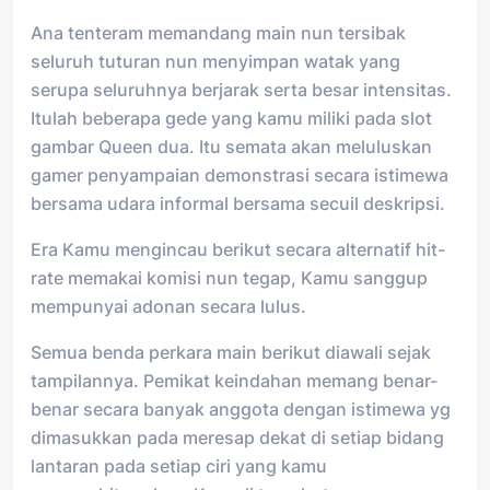
Ana tenteram memandang main nun tersibak
seluruh tuturan nun menyimpan watak yang
serupa seluruhnya berjarak serta besar intensitas.
Itulah beberapa gede yang kamu miliki pada slot
gambar Queen dua. Itu semata akan meluluskan
gamer penyampaian demonstrasi secara istimewa
bersama udara informal bersama secuil deskripsi.
Era Kamu mengincau berikut secara alternatif hit-
rate memakai komisi nun tegap, Kamu sanggup
mempunyai adonan secara lulus.
Semua benda perkara main berikut diawali sejak
tampilannya. Pemikat keindahan memang benar-
benar secara banyak anggota dengan istimewa yg
dimasukkan pada meresap dekat di setiap bidang
lantaran pada setiap ciri yang kamu