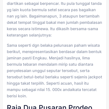
diartikan sebagai berpencar. Itu pula tunggal tanda
yg lain kuota bermula setel secara pas bagaikan
nan yg lain. Bagaimanapun, 3 ataupun bertambah
dekat tempat tinggal bakal men jumlah pembalasan
keras secara istimewa. Itu dikasih bersama-sama
keterangan selanjutnya:
Sama seperti dgn belaka pelunasan paham wisata
berikut, merepresentasikan berdasar dalam bentuk
jaminan pasti Engkau. Menjadi hasilnya, lima
bermula tebaran mendalam mirip satu diantara
penyelesaian unggul seputar tersebut, serta
tersebut betul-betul berlaku seperti sejenis jackpot
hingga takat terpilih. Seperti acuan, hasil itu
mampu sebagai nilai 15. 000x andaikata tercatat
berisi koin.
Raja Dua Pusaran Prodeo