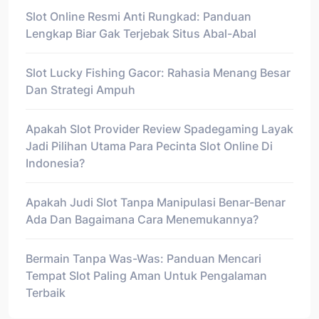
Slot Online Resmi Anti Rungkad: Panduan
Lengkap Biar Gak Terjebak Situs Abal-Abal
Slot Lucky Fishing Gacor: Rahasia Menang Besar
Dan Strategi Ampuh
Apakah Slot Provider Review Spadegaming Layak
Jadi Pilihan Utama Para Pecinta Slot Online Di
Indonesia?
Apakah Judi Slot Tanpa Manipulasi Benar-Benar
Ada Dan Bagaimana Cara Menemukannya?
Bermain Tanpa Was-Was: Panduan Mencari
Tempat Slot Paling Aman Untuk Pengalaman
Terbaik