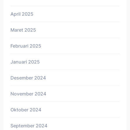
April 2025
Maret 2025
Februari 2025
Januari 2025
Desember 2024
November 2024
Oktober 2024
September 2024