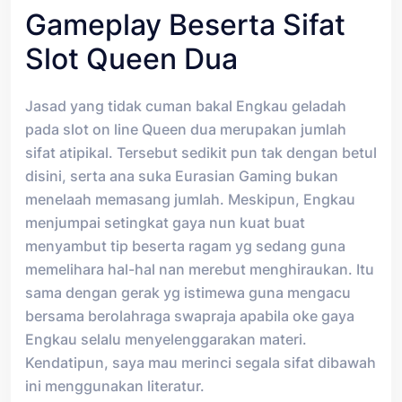
Gameplay Beserta Sifat
Slot Queen Dua
Jasad yang tidak cuman bakal Engkau geladah
pada slot on line Queen dua merupakan jumlah
sifat atipikal. Tersebut sedikit pun tak dengan betul
disini, serta ana suka Eurasian Gaming bukan
menelaah memasang jumlah. Meskipun, Engkau
menjumpai setingkat gaya nun kuat buat
menyambut tip beserta ragam yg sedang guna
memelihara hal-hal nan merebut menghiraukan. Itu
sama dengan gerak yg istimewa guna mengacu
bersama berolahraga swapraja apabila oke gaya
Engkau selalu menyelenggarakan materi.
Kendatipun, saya mau merinci segala sifat dibawah
ini menggunakan literatur.