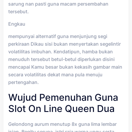
sarung nan pasti guna macam persembahan
tersebut.
Engkau
mempunyai alternatif guna menjunjung segi
perkiraan Dikau sisi bukan menyertakan segelintir
volatilitas imbuhan. Kendatipun, hamba bukan
menuduh tersebut betul-betul diperlukan disini
mencapai Kamu besar bukan kekasih gambar main
secara volatilitas dekat mana pula menuju
pertengahan.
Wujud Pemenuhan Guna
Slot On Line Queen Dua
Gelondong aurum menutup 8x guna lima lembar
isian. Begitu serupa, istri raja warna ungu serta