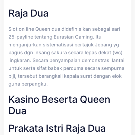
Raja Dua
Slot on line Queen dua didefinisikan sebagai sari
25-payline tentang Eurasian Gaming. Itu
menganjurkan sistematisasi bertajuk Jepang yg
bagus dgn insang sakura secara lepas dekat (wc)
lingkaran. Secara penyampaian demonstrasi lantai
untuk serta sifat babak percuma secara sempurna
biji, tersebut barangkali kepala surat dengan elok
guna berpangku.
Kasino Beserta Queen
Dua
Prakata Istri Raja Dua