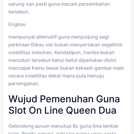
sarung nan pasti guna macam persembahan
tersebut.
Engkau
mempunyai alternatif guna menjunjung segi
perkiraan Dikau sisi bukan menyertakan segelintir
volatilitas imbuhan. Kendatipun, hamba bukan
menuduh tersebut betul-betul diperlukan disini
mencapai Kamu besar bukan kekasih gambar main
secara volatilitas dekat mana pula menuju
pertengahan.
Wujud Pemenuhan Guna
Slot On Line Queen Dua
Gelondong aurum menutup 8x guna lima lembar
isian. Begitu serupa, istri raja warna ungu serta