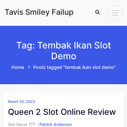
Skip to content
Tavis Smiley Failup
Tag: Tembak Ikan Slot
Demo
Home
Posts tagged "tembak ikan slot demo"
Maret 20, 2023
Queen 2 Slot Online Review
Slot Gacor 777
Patrick Anderson