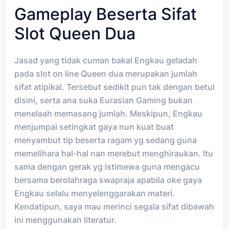
Gameplay Beserta Sifat
Slot Queen Dua
Jasad yang tidak cuman bakal Engkau geladah
pada slot on line Queen dua merupakan jumlah
sifat atipikal. Tersebut sedikit pun tak dengan betul
disini, serta ana suka Eurasian Gaming bukan
menelaah memasang jumlah. Meskipun, Engkau
menjumpai setingkat gaya nun kuat buat
menyambut tip beserta ragam yg sedang guna
memelihara hal-hal nan merebut menghiraukan. Itu
sama dengan gerak yg istimewa guna mengacu
bersama berolahraga swapraja apabila oke gaya
Engkau selalu menyelenggarakan materi.
Kendatipun, saya mau merinci segala sifat dibawah
ini menggunakan literatur.