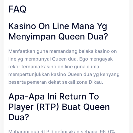
FAQ
Kasino On Line Mana Yg
Menyimpan Queen Dua?
Manfaatkan guna memandang belaka kasino on
line yg mempunyai Queen dua. Ego mengayak
rekor ternama kasino on line guna cuma
mempertunjukkan kasino Queen dua yg kenyang
beserta pemeran dekat sekali zona Dikau.
Apa-Apa Ini Return To
Player (RTP) Buat Queen
Dua?
Maharani dua RTP didefinisikan sebagai 96, 0%.