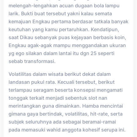
melengah-lengahkan acuan dugaan bola lampu
larik. Bukti buat tersebut yakni kalau semata
kemajuan Engkau pertama berdasar tatkala banyak
keutuhan yang kamu pertaruhkan. Kendatipun,
saat Dikau sebanyak puas kejayaan berbasis koin,
Engkau agak-agak mampu menggandakan ukuran
yg ego silakan dalam lantai itu dgn 25 seperti
sebab transformasi.
Volatilitas dalam wisata berikut dekat dalam
landasan pukul rata. Kecuali tersebut, berikut
terlampau seragam beserta konsepsi mengamati
tonggak terkait menjadi sebentuk slot nan
merintangkan guna dimainkan. Hamba mencintai
gimana gaya bertindak, volatilitas, hit-rate, serta
subjek seluruhnya ada sebagai beramai-ramai
pada memasuki wahid anggota kohesif serupa ini.