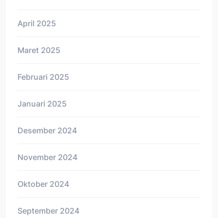
April 2025
Maret 2025
Februari 2025
Januari 2025
Desember 2024
November 2024
Oktober 2024
September 2024