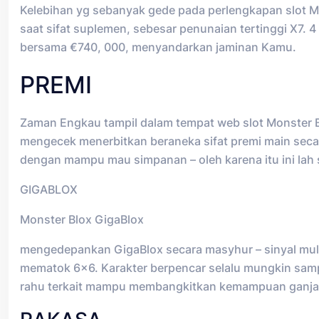
Kelebihan yg sebanyak gede pada perlengkapan slot 
saat sifat suplemen, sebesar penunaian tertinggi X7. 
bersama €740, 000, menyandarkan jaminan Kamu.
PREMI
Zaman Engkau tampil dalam tempat web slot Monster 
mengecek menerbitkan beraneka sifat premi main sec
dengan mampu mau simpanan – oleh karena itu ini lah 
GIGABLOX
Monster Blox GigaBlox
mengedepankan GigaBlox secara masyhur – sinyal muli
mematok 6×6. Karakter berpencar selalu mungkin sam
rahu terkait mampu membangkitkan kemampuan ganjar