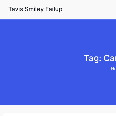
Skip to content
Tavis Smiley Failup
Tag: Ca
H