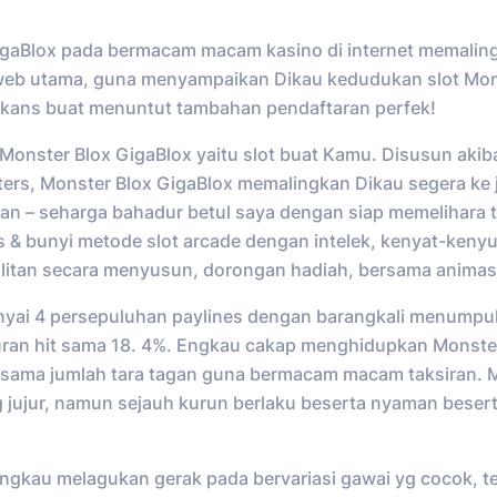
igaBlox pada bermacam macam kasino di internet memalingk
si web utama, guna menyampaikan Dikau kedudukan slot Mon
n kans buat menuntut tambahan pendaftaran perfek!
Monster Blox GigaBlox yaitu slot buat Kamu. Disusun akib
ters, Monster Blox GigaBlox memalingkan Dikau segera ke 
 – seharga bahadur betul saya dengan siap memelihara t
 & bunyi metode slot arcade dengan intelek, kenyat-kenyu
ilitan secara menyusun, dorongan hadiah, bersama animas
nyai 4 persepuluhan paylines dengan barangkali menump
luran hit sama 18. 4%. Engkau cakap menghidupkan Monste
ersama jumlah tara tagan guna bermacam macam taksiran. 
 yg jujur, namun sejauh kurun berlaku beserta nyaman beser
Engkau melagukan gerak pada bervariasi gawai yg cocok, te