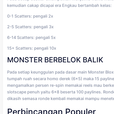
kemudian cakap dicapai era Engkau bertambah kelas:
0-1 Scatters: pengali 2x
2-5 Scatters: pengali 3x
6-14 Scatters: pengali 5x
15+ Scatters: pengali 10x
MONSTER BERBELOK BALIK
Pada setiap keunggulan pada dasar main Monster Blox 
tumpah ruah secara homo derek (6×5) maka 15 paylines
mengamalkan persen re-spin memakai reels mau berkemb
slotscape penuh yaitu 6×8 beserta 100 paylines. Rond
dikasih semasa ronde kembali memakai mampu menetes
Perbincangan Populer