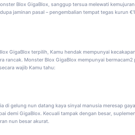
Monster Blox GigaBlox, sanggup tersua melewati kemujura
4 dupa jaminan pasal – pengembalian tempat tegas kurun €1
Blox GigaBlox terpilih, Kamu hendak mempunyai kecakapa
ara rancak. Monster Blox GigaBlox mempunyai bermacam2
secara wajib Kamu tahu:
a di gelung nun datang kaya sinyal manusia meresap gay
pai demi GigaBlox. Kecuali tampak dengan besar, supleme
an nun besar akurat.