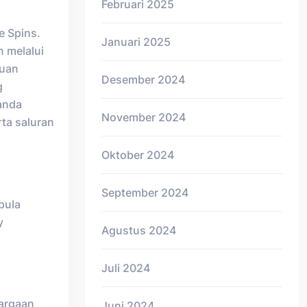
Februari 2025
e Spins.
Januari 2025
n melalui
puan
Desember 2024
g
anda
November 2024
rta saluran
Oktober 2024
September 2024
pula
y
Agustus 2024
Juli 2024
argaan
Juni 2024