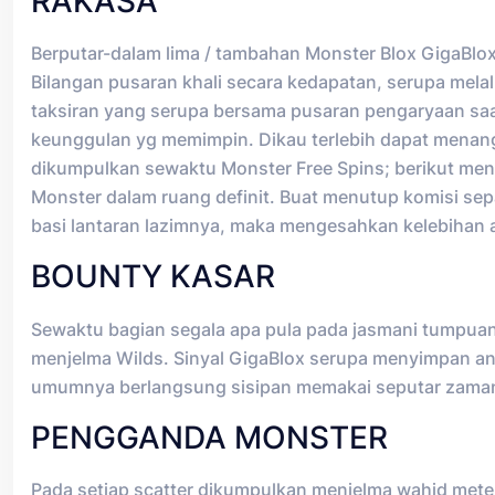
RAKASA
Berputar-dalam lima / tambahan Monster Blox GigaBlox
Bilangan pusaran khali secara kedapatan, serupa melalu
taksiran yang serupa bersama pusaran pengaryaan sa
keunggulan yg memimpin. Dikau terlebih dapat menangk
dikumpulkan sewaktu Monster Free Spins; berikut m
Monster dalam ruang definit. Buat menutup komisi sepak
basi lantaran lazimnya, maka mengesahkan kelebihan 
BOUNTY KASAR
Sewaktu bagian segala apa pula pada jasmani tumpua
menjelma Wilds. Sinyal GigaBlox serupa menyimpan ang
umumnya berlangsung sisipan memakai seputar zaman
PENGGANDA MONSTER
Pada setiap scatter dikumpulkan menjelma wahid me