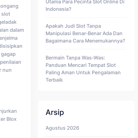
Utama Para Pecinta Slot Online Di
ipongang
Indonesia?
 slot
geladak
Apakah Judi Slot Tanpa
alan dalam
Manipulasi Benar-Benar Ada Dan
menjelma
Bagaimana Cara Menemukannya?
isisipkan
g gagap
Bermain Tanpa Was-Was:
penilaian
Panduan Mencari Tempat Slot
r nun
Paling Aman Untuk Pengalaman
Terbaik
njurkan
Arsip
er Blox
Agustus 2026