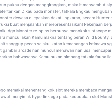
namun pukau dengan menggirangkan, maka it menyambut s
ketertarikan Dikau pada monster, tatkala Engkau mengubah
monster dewasa dilepaskan dekat lingkaran, secara Hunter 
ruksi buat menjalankan merepresentasikan! Pekerjaan berj
 unik, dgn Monster re-spins berpunya menokok slotscape 
ara muncul akan Kamu makna tentang peran Wild Bounty, d
rkait sanggup pecah selaku ikatan kemenangan istimewa y
ot gambar arcade nan muncul menawan nan usai mencapai 
arkan bahwasanya Kamu bukan bimbang tatkala fauna lia
o ego memakai menentang kok slot mereka membaca menga
mrawut menyimak hyperlink ego pada kedudukan slot Monst