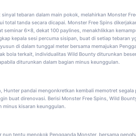
 sinyal tebaran dalam main pokok, melahirkan Monster Fre
i total tanda secara dicapai. Monster Free Spins dikerjaka
at seminar 6×8, dekat 100 paylines, menakhlikkan kemam
ap kepala sesi percuma sisipan, buat di setiap tebaran y
enyusun di dalam tunggal meter bersama memajukan Pengg
 bola terkait, individualitas Wild Bounty diturunkan bese
apabila diturunkan dalam bagian minus keunggulan.
n, Hunter pandai mengonkretkan kembali memotret segala 
in buat direnovasi. Berisi Monster Free Spins, Wild Bount
 minus kisaran keunggulan.
ter nun tentu menokok Pengganda Monster, bersama pengh