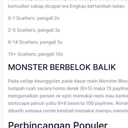
kemudian cakap dicapai era Engkau bertambah kelas:
0-1 Scatters: pengali 2x
2-5 Scatters: pengali 3x
6-14 Scatters: pengali 5x
15+ Scatters: pengali 10x
MONSTER BERBELOK BALIK
Pada setiap keunggulan pada dasar main Monster Blox 
tumpah ruah secara homo derek (6×5) maka 15 paylines
mengamalkan persen re-spin memakai reels mau berkemb
slotscape penuh yaitu 6×8 beserta 100 paylines. Rond
dikasih semasa ronde kembali memakai mampu menetes
Perbincangan Populer