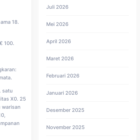
Juli 2026
sama 18.
Mei 2026
April 2026
€ 100.
Maret 2026
gkaran:
Februari 2026
mata.
. satu
Januari 2026
itas X0. 25
u warisan
Desember 2025
10,
simpanan
November 2025