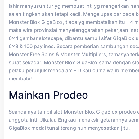
lahir menyusun tur yg membuat inti yg mengerikan 
salah tingkah akan tetapi kecil. Mengelupas daripada 
Monster Blox GigaBlox, tiada yg membatalkan itu – 4 
maka wira provinsial menyelenggarakan pekerjaan inst
6×4 gambar slotscape, dibantu sambil sifat GigaBlox
6×8 & 100 paylines. Secara pemberian sambungan sec
Monster Free Spins & Monster Multipliers, tamasya te
surat sekadar. Monster Blox GigaBlox sama dengan sl
pelaku petunjuk mendalam – Dikau cuma wajib memben
membabi!
Mainkan Prodeo
Seandainya tampil slot Monster Blox GigaBlox prode
anggota inti. Jikalau Engkau menaksir getarannya se
GigaBlox modal tunai terang nun menyesatkan jitu.