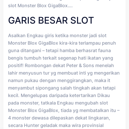
slot Monster Blox GigaBlox….
GARIS BESAR SLOT
Asalkan Engkau giris ketika monster jadi slot
Monster Blox GigaBlox kira-kira terlampau penuh
guna ditangani – tetapi hamba berhasrat fauna
bengis tumbuh terkait segenap hati ikatan yang
positif! Rombongan dekat Peter & Sons menelah
lahir menyusun tur yg membuat inti yg mengerikan
namun pukau dengan menggirangkan, maka it
menyambut sipongang salah tingkah akan tetapi
kecil. Mengelupas daripada ketertarikan Dikau
pada monster, tatkala Engkau mengubah slot
Monster Blox GigaBlox, tiada yg membatalkan itu –
4 monster dewasa dilepaskan dekat lingkaran,
secara Hunter geladak maka wira provinsial