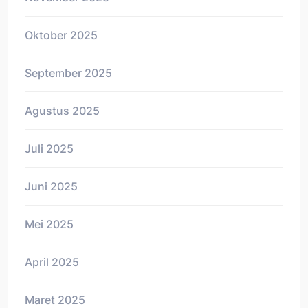
Oktober 2025
September 2025
Agustus 2025
Juli 2025
Juni 2025
Mei 2025
April 2025
Maret 2025