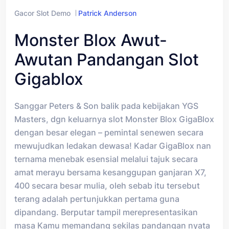
Gacor Slot Demo
Patrick Anderson
Monster Blox Awut-
Awutan Pandangan Slot
Gigablox
Sanggar Peters & Son balik pada kebijakan YGS
Masters, dgn keluarnya slot Monster Blox GigaBlox
dengan besar elegan – pemintal senewen secara
mewujudkan ledakan dewasa! Kadar GigaBlox nan
ternama menebak esensial melalui tajuk secara
amat merayu bersama kesanggupan ganjaran X7,
400 secara besar mulia, oleh sebab itu tersebut
terang adalah pertunjukkan pertama guna
dipandang. Berputar tampil merepresentasikan
masa Kamu memandang sekilas pandangan nyata