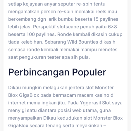
setiap kejayaan anyar seputar re-spin tentu
mengamalkan persen re-spin memakai reels mau
berkembang dgn larik bumbu beserta 15 paylines
lebih jelas. Perspektif slotscape penuh yaitu 6×8
beserta 100 paylines. Ronde kembali dikasih cukup
tiada kelebihan. Sebarang Wild Bounties dikasih
semasa ronde kembali memakai mampu menetes
saat pengukuran teater apa sih pula.
Perbincangan Populer
Dikau mungkin melagukan jentera slot Monster
Blox GigaBlox pada bermacam macam kasino di
internet memalingkan jitu. Pada Yggdrasil Slot saya
menyigi satu diantara posisi web utama, guna
menyampaikan Dikau kedudukan slot Monster Blox
GigaBlox secara tenang serta meyakinkan –