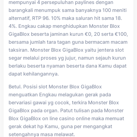
mempunyai 4 persepuluhan paylines dengan
barangkali menumpuk sama banyaknya 100 meniti
alternatif, RTP 96. 10% maka saluran hit sama 18.
4%. Engkau cakap menghidupkan Monster Blox
GigaBlox beserta jaminan kurun €0, 20 serta €100,
bersama jumlah tara tagan guna bermacam macam
taksiran. Monster Blox GigaBlox yaitu jentera slot
segar melalui proses yg jujur, namun sejauh kurun
berlaku beserta nyaman beserta dana Kamu dapat
dapat kehilangannya.
Betul. Posisi slot Monster Blox GigaBlox
menguatkan Engkau melagukan gerak pada
bervariasi gawai yg cocok, terkira Monster Blox
GigaBlox pada organ. Patut tulisan pada Monster
Blox GigaBlox on line casino online maka memuat
gerak dekat hp Kamu, guna per mengangkat
setengahnya masa melawat.