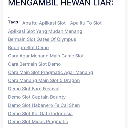
MENGAMBIL HEWAN LIAR:
…
Tags:
Apa Itu Aplikasi Slot
Apa Itu To Slot
Aplikasi Slot Yang Mudah Menang
Bermain Slot Gates Of Olympus
Boongo Slot Demo
Cara Agar Menang Main Game Slot
Cara Bermain Slot Demo
Cara Main Slot Pragmatic Agar Menang
Cara Menang Main Slot 5 Dragon
Demo Slot Barn Festival
Demo Slot Captain Bounty
Demo Slot Habanero Fa Cai Shen
Demo Slot Koi Gate Indonesia
Demo Slot Midas Pragmatic