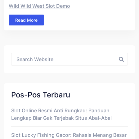
Wild Wild West Slot Demo
Read More
Asides
Pos-Pos Terbaru
Slot Online Resmi Anti Rungkad: Panduan
Lengkap Biar Gak Terjebak Situs Abal-Abal
Slot Lucky Fishing Gacor: Rahasia Menang Besar