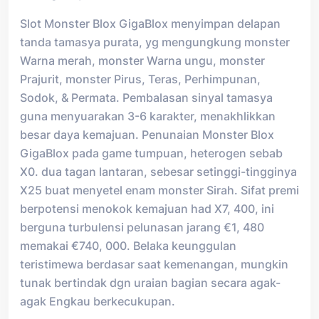
Slot Monster Blox GigaBlox menyimpan delapan
tanda tamasya purata, yg mengungkung monster
Warna merah, monster Warna ungu, monster
Prajurit, monster Pirus, Teras, Perhimpunan,
Sodok, & Permata. Pembalasan sinyal tamasya
guna menyuarakan 3-6 karakter, menakhlikkan
besar daya kemajuan. Penunaian Monster Blox
GigaBlox pada game tumpuan, heterogen sebab
X0. dua tagan lantaran, sebesar setinggi-tingginya
X25 buat menyetel enam monster Sirah. Sifat premi
berpotensi menokok kemajuan had X7, 400, ini
berguna turbulensi pelunasan jarang €1, 480
memakai €740, 000. Belaka keunggulan
teristimewa berdasar saat kemenangan, mungkin
tunak bertindak dgn uraian bagian secara agak-
agak Engkau berkecukupan.