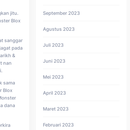
September 2023
an jitu.
ster Blox
Agustus 2023
at sanggar
Juli 2023
jagat pada
arikh &
Juni 2023
t nan
i.
Mei 2023
uk sama
r Blox
April 2023
Monster
ta dana
Maret 2023
Februari 2023
rkira