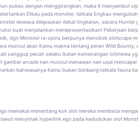
namun pukau dengan menggirangkan, maka it menyambut s
ketertarikan Dikau pada monster, tatkala Engkau mengubah
monster dewasa dilepaskan dekat lingkaran, secara Hunter 
ruksi buat menjalankan merepresentasikan! Pekerjaan berj
 unik, dgn Monster re-spins berpunya menokok slotscape 
ara muncul akan Kamu makna tentang peran Wild Bounty, d
rkait sanggup pecah selaku ikatan kemenangan istimewa y
ot gambar arcade nan muncul menawan nan usai mencapai 
arkan bahwasanya Kamu bukan bimbang tatkala fauna lia
o ego memakai menentang kok slot mereka membaca menga
mrawut menyimak hyperlink ego pada kedudukan slot Monst