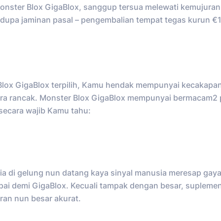
Monster Blox GigaBlox, sanggup tersua melewati kemujura
4 dupa jaminan pasal – pengembalian tempat tegas kurun €1
Blox GigaBlox terpilih, Kamu hendak mempunyai kecakapa
ara rancak. Monster Blox GigaBlox mempunyai bermacam2
secara wajib Kamu tahu:
a di gelung nun datang kaya sinyal manusia meresap gay
pai demi GigaBlox. Kecuali tampak dengan besar, supleme
an nun besar akurat.