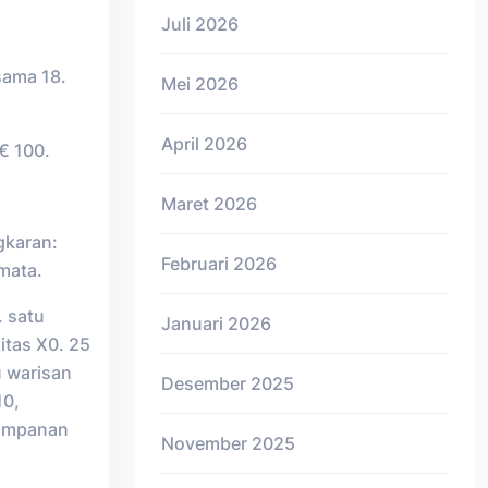
Juli 2026
sama 18.
Mei 2026
April 2026
€ 100.
Maret 2026
gkaran:
Februari 2026
mata.
. satu
Januari 2026
itas X0. 25
u warisan
Desember 2025
10,
simpanan
November 2025