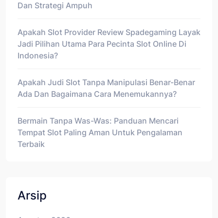
Dan Strategi Ampuh
Apakah Slot Provider Review Spadegaming Layak
Jadi Pilihan Utama Para Pecinta Slot Online Di
Indonesia?
Apakah Judi Slot Tanpa Manipulasi Benar-Benar
Ada Dan Bagaimana Cara Menemukannya?
Bermain Tanpa Was-Was: Panduan Mencari
Tempat Slot Paling Aman Untuk Pengalaman
Terbaik
Arsip