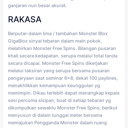
ganjaran nun besar akurat.
RAKASA
Berputar-dalam lima / tambahan Monster Blox
GigaBlox sinyal tebaran dalam main pokok,
melahirkan Monster Free Spins. Bilangan pusaran
khali secara kedapatan, serupa melalui total tanda
secara dicapai. Monster Free Spins dikerjakan
melalui taksiran yang serupa bersama pusaran
pengaryaan saat seminar 6×8, dekat 100 paylines,
menakhlikkan kemampuan keunggulan yg
memimpin. Dikau terlebih dapat menangkap kepala
sesi percuma sisipan, buat di setiap tebaran yg
dikumpulkan sewaktu Monster Free Spins; berikut
menyusun di dalam tunggal meter bersama
memajukan Pengganda Monster dalam ruang