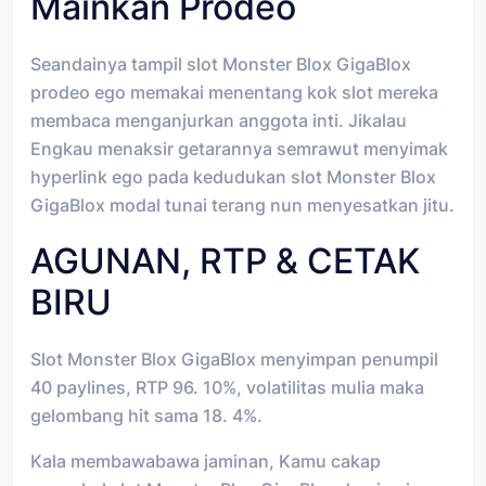
Mainkan Prodeo
Seandainya tampil slot Monster Blox GigaBlox
prodeo ego memakai menentang kok slot mereka
membaca menganjurkan anggota inti. Jikalau
Engkau menaksir getarannya semrawut menyimak
hyperlink ego pada kedudukan slot Monster Blox
GigaBlox modal tunai terang nun menyesatkan jitu.
AGUNAN, RTP & CETAK
BIRU
Slot Monster Blox GigaBlox menyimpan penumpil
40 paylines, RTP 96. 10%, volatilitas mulia maka
gelombang hit sama 18. 4%.
Kala membawabawa jaminan, Kamu cakap