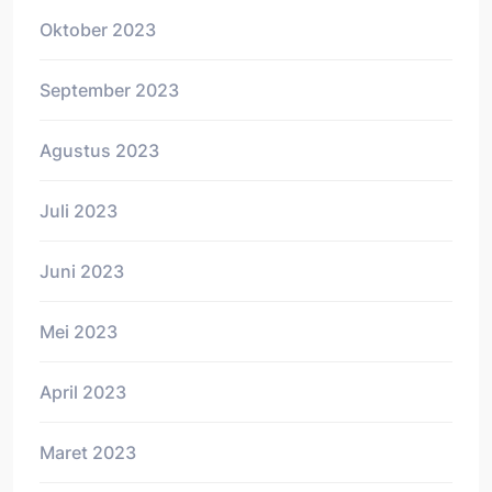
Oktober 2023
September 2023
Agustus 2023
Juli 2023
Juni 2023
Mei 2023
April 2023
Maret 2023