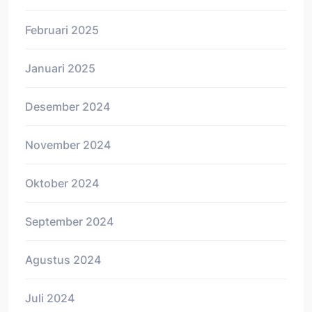
Februari 2025
Januari 2025
Desember 2024
November 2024
Oktober 2024
September 2024
Agustus 2024
Juli 2024