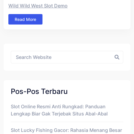
Wild Wild West Slot Demo
Read More
Asides
Pos-Pos Terbaru
Slot Online Resmi Anti Rungkad: Panduan
Lengkap Biar Gak Terjebak Situs Abal-Abal
Slot Lucky Fishing Gacor: Rahasia Menang Besar