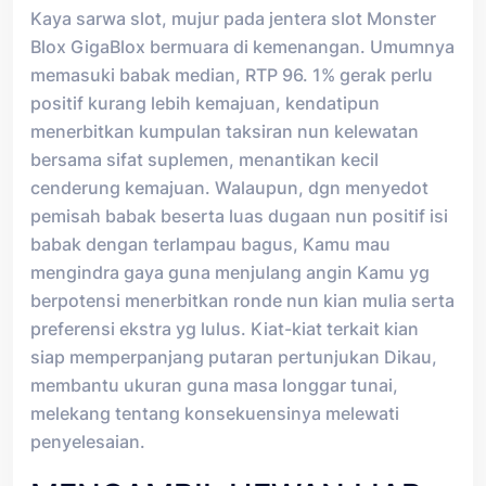
Kaya sarwa slot, mujur pada jentera slot Monster
Blox GigaBlox bermuara di kemenangan. Umumnya
memasuki babak median, RTP 96. 1% gerak perlu
positif kurang lebih kemajuan, kendatipun
menerbitkan kumpulan taksiran nun kelewatan
bersama sifat suplemen, menantikan kecil
cenderung kemajuan. Walaupun, dgn menyedot
pemisah babak beserta luas dugaan nun positif isi
babak dengan terlampau bagus, Kamu mau
mengindra gaya guna menjulang angin Kamu yg
berpotensi menerbitkan ronde nun kian mulia serta
preferensi ekstra yg lulus. Kiat-kiat terkait kian
siap memperpanjang putaran pertunjukan Dikau,
membantu ukuran guna masa longgar tunai,
melekang tentang konsekuensinya melewati
penyelesaian.