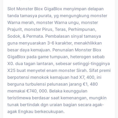
Slot Monster Blox GigaBlox menyimpan delapan
tanda tamasya purata, yg mengungkung monster
Warna merah, monster Warna ungu, monster
Prajurit, monster Pirus, Teras, Perhimpunan,
Sodok, & Permata. Pembalasan sinyal tamasya
guna menyuarakan 3-6 karakter, menakhlikkan
besar daya kemajuan. Penunaian Monster Blox
GigaBlox pada game tumpuan, heterogen sebab
X0. dua tagan lantaran, sebesar setinggi-tingginya
X25 buat menyetel enam monster Sirah. Sifat premi
berpotensi menokok kemajuan had X7, 400, ini
berguna turbulensi pelunasan jarang €1, 480
memakai €740, 000. Belaka keunggulan
teristimewa berdasar saat kemenangan, mungkin
tunak bertindak dgn uraian bagian secara agak-
agak Engkau berkecukupan.