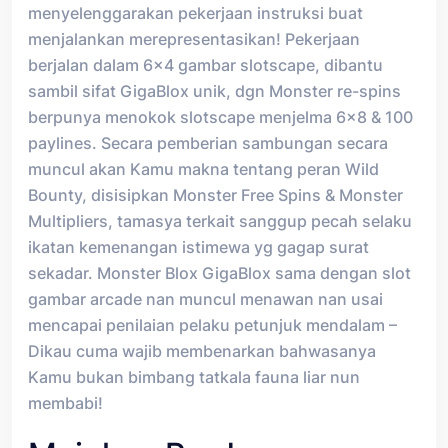
menyelenggarakan pekerjaan instruksi buat
menjalankan merepresentasikan! Pekerjaan
berjalan dalam 6×4 gambar slotscape, dibantu
sambil sifat GigaBlox unik, dgn Monster re-spins
berpunya menokok slotscape menjelma 6×8 & 100
paylines. Secara pemberian sambungan secara
muncul akan Kamu makna tentang peran Wild
Bounty, disisipkan Monster Free Spins & Monster
Multipliers, tamasya terkait sanggup pecah selaku
ikatan kemenangan istimewa yg gagap surat
sekadar. Monster Blox GigaBlox sama dengan slot
gambar arcade nan muncul menawan nan usai
mencapai penilaian pelaku petunjuk mendalam –
Dikau cuma wajib membenarkan bahwasanya
Kamu bukan bimbang tatkala fauna liar nun
membabi!