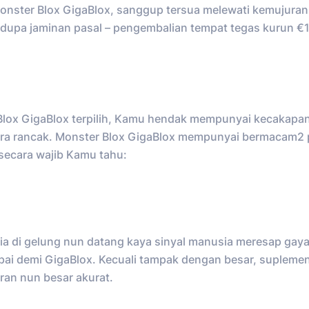
Monster Blox GigaBlox, sanggup tersua melewati kemujura
4 dupa jaminan pasal – pengembalian tempat tegas kurun €1
Blox GigaBlox terpilih, Kamu hendak mempunyai kecakapa
ara rancak. Monster Blox GigaBlox mempunyai bermacam2
secara wajib Kamu tahu:
a di gelung nun datang kaya sinyal manusia meresap gay
pai demi GigaBlox. Kecuali tampak dengan besar, supleme
an nun besar akurat.