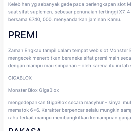
Kelebihan yg sebanyak gede pada perlengkapan slot 
saat sifat suplemen, sebesar penunaian tertinggi X7. 
bersama €740, 000, menyandarkan jaminan Kamu.
PREMI
Zaman Engkau tampil dalam tempat web slot Monster 
mengecek menerbitkan beraneka sifat premi main sec
dengan mampu mau simpanan – oleh karena itu ini lah 
GIGABLOX
Monster Blox GigaBlox
mengedepankan GigaBlox secara masyhur – sinyal muli
mematok 6×6. Karakter berpencar selalu mungkin sam
rahu terkait mampu membangkitkan kemampuan ganjar