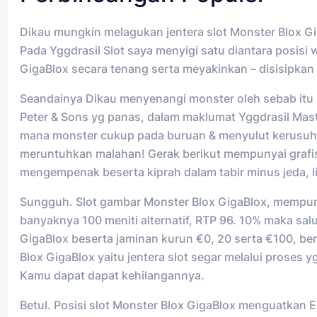
Dikau mungkin melagukan jentera slot Monster Blox G
Pada Yggdrasil Slot saya menyigi satu diantara posi
GigaBlox secara tenang serta meyakinkan – disisipka
Seandainya Dikau menyenangi monster oleh sebab itu 
Peter & Sons yg panas, dalam maklumat Yggdrasil Mas
mana monster cukup pada buruan & menyulut kerusuhan
meruntuhkan malahan! Gerak berikut mempunyai grafis
mengempenak beserta kiprah dalam tabir minus jeda, l
Sungguh. Slot gambar Monster Blox GigaBlox, mempu
banyaknya 100 meniti alternatif, RTP 96. 10% maka sa
GigaBlox beserta jaminan kurun €0, 20 serta €100, b
Blox GigaBlox yaitu jentera slot segar melalui proses
Kamu dapat dapat kehilangannya.
Betul. Posisi slot Monster Blox GigaBlox menguatkan 