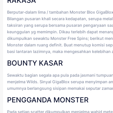
RAKASA
Berputar-dalam lima / tambahan Monster Blox GigaBlox
Bilangan pusaran khali secara kedapatan, serupa melalu
taksiran yang serupa bersama pusaran pengaryaan sa
keunggulan yg memimpin. Dikau terlebih dapat menangk
dikumpulkan sewaktu Monster Free Spins; berikut m
Monster dalam ruang definit. Buat menutup komisi sepak
basi lantaran lazimnya, maka mengesahkan kelebihan 
BOUNTY KASAR
Sewaktu bagian segala apa pula pada jasmani tumpua
menjelma Wilds. Sinyal GigaBlox serupa menyimpan ang
umumnya berlangsung sisipan memakai seputar zaman
PENGGANDA MONSTER
Pada setiap scatter dikumpulkan menjelma wahid me