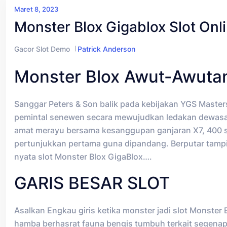
Maret 8, 2023
Monster Blox Gigablox Slot Onl
Gacor Slot Demo
Patrick Anderson
Monster Blox Awut-Awutan
Sanggar Peters & Son balik pada kebijakan YGS Master
pemintal senewen secara mewujudkan ledakan dewasa! 
amat merayu bersama kesanggupan ganjaran X7, 400 sec
pertunjukkan pertama guna dipandang. Berputar tam
nyata slot Monster Blox GigaBlox….
GARIS BESAR SLOT
Asalkan Engkau giris ketika monster jadi slot Monster 
hamba berhasrat fauna bengis tumbuh terkait segenap 