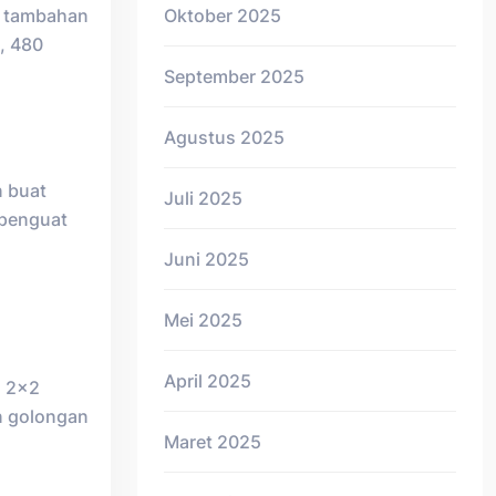
Oktober 2025
n tambahan
, 480
September 2025
Agustus 2025
n buat
Juli 2025
 penguat
Juni 2025
Mei 2025
April 2025
a 2×2
n golongan
Maret 2025