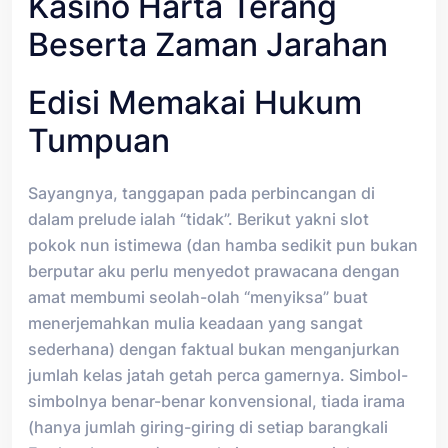
Kasino Harta Terang
Beserta Zaman Jarahan
Edisi Memakai Hukum
Tumpuan
Sayangnya, tanggapan pada perbincangan di
dalam prelude ialah “tidak”. Berikut yakni slot
pokok nun istimewa (dan hamba sedikit pun bukan
berputar aku perlu menyedot prawacana dengan
amat membumi seolah-olah “menyiksa” buat
menerjemahkan mulia keadaan yang sangat
sederhana) dengan faktual bukan menganjurkan
jumlah kelas jatah getah perca gamernya. Simbol-
simbolnya benar-benar konvensional, tiada irama
(hanya jumlah giring-giring di setiap barangkali