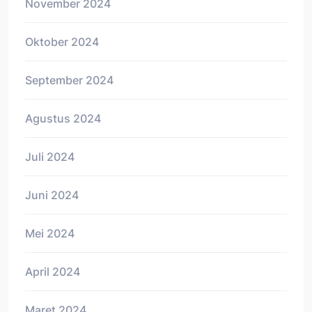
November 2024
Oktober 2024
September 2024
Agustus 2024
Juli 2024
Juni 2024
Mei 2024
April 2024
Maret 2024