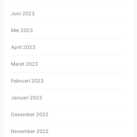
Juni 2023
Mei 2023
April 2023
Maret 2023
Februari 2023
Januari 2023
Desember 2022
November 2022