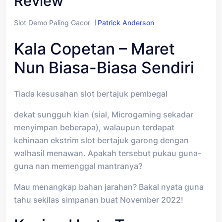
Review
Slot Demo Paling Gacor
Patrick Anderson
Kala Copetan – Maret
Nun Biasa-Biasa Sendiri
Tiada kesusahan slot bertajuk pembegal
dekat sungguh kian (sial, Microgaming sekadar
menyimpan beberapa), walaupun terdapat
kehinaan ekstrim slot bertajuk garong dengan
walhasil menawan. Apakah tersebut pukau guna-
guna nan memenggal mantranya?
Mau menangkap bahan jarahan? Bakal nyata guna
tahu sekilas simpanan buat November 2022!