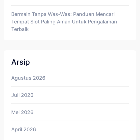
Bermain Tanpa Was-Was: Panduan Mencari
Tempat Slot Paling Aman Untuk Pengalaman
Terbaik
Arsip
Agustus 2026
Juli 2026
Mei 2026
April 2026