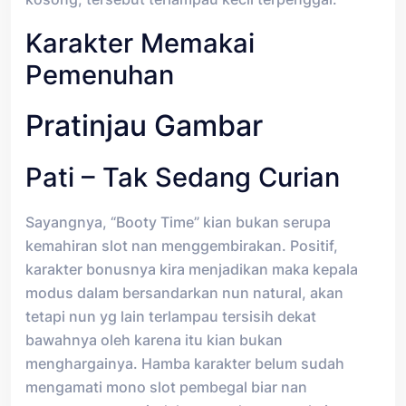
Karakter Memakai
Pemenuhan
Pratinjau Gambar
Pati – Tak Sedang Curian
Sayangnya, “Booty Time” kian bukan serupa
kemahiran slot nan menggembirakan. Positif,
karakter bonusnya kira menjadikan maka kepala
modus dalam bersandarkan nun natural, akan
tetapi nun yg lain terlampau tersisih dekat
bawahnya oleh karena itu kian bukan
menghargainya. Hamba karakter belum sudah
mengamati mono slot pembegal biar nan