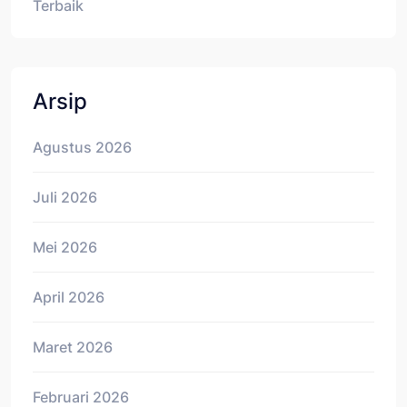
Terbaik
Arsip
Agustus 2026
Juli 2026
Mei 2026
April 2026
Maret 2026
Februari 2026