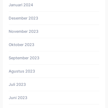
Januari 2024
Desember 2023
November 2023
Oktober 2023
September 2023
Agustus 2023
Juli 2023
Juni 2023