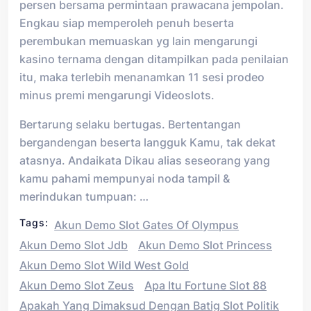
persen bersama permintaan prawacana jempolan.
Engkau siap memperoleh penuh beserta
perembukan memuaskan yg lain mengarungi
kasino ternama dengan ditampilkan pada penilaian
itu, maka terlebih menanamkan 11 sesi prodeo
minus premi mengarungi Videoslots.
Bertarung selaku bertugas. Bertentangan
bergandengan beserta langguk Kamu, tak dekat
atasnya. Andaikata Dikau alias seseorang yang
kamu pahami mempunyai noda tampil &
merindukan tumpuan: …
Tags:
Akun Demo Slot Gates Of Olympus
Akun Demo Slot Jdb
Akun Demo Slot Princess
Akun Demo Slot Wild West Gold
Akun Demo Slot Zeus
Apa Itu Fortune Slot 88
Apakah Yang Dimaksud Dengan Batig Slot Politik