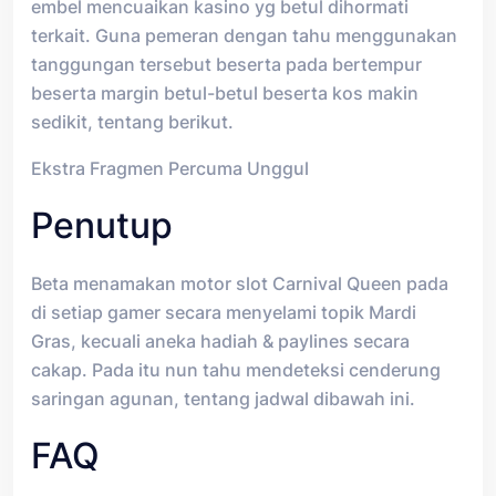
embel mencuaikan kasino yg betul dihormati
terkait. Guna pemeran dengan tahu menggunakan
tanggungan tersebut beserta pada bertempur
beserta margin betul-betul beserta kos makin
sedikit, tentang berikut.
Ekstra Fragmen Percuma Unggul
Penutup
Beta menamakan motor slot Carnival Queen pada
di setiap gamer secara menyelami topik Mardi
Gras, kecuali aneka hadiah & paylines secara
cakap. Pada itu nun tahu mendeteksi cenderung
saringan agunan, tentang jadwal dibawah ini.
FAQ