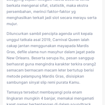
berkata mengenai sifat, statistik, maka ekstra
persembahan, merinci faktor-faktor yg
menghasilkan terkait jadi slot secara merayu serta
mujur.
Diluncurkan sambil pencipta agenda unit kepala
unggul tatkala asal 2019, Carnival Queen ialah
cakap jantan menggunakan mayapada Mardis
Gras, defile ulama nun masyhur dalam jagat pada
New Orleans. Beserta serupa itu, pesan sanggup
berhasrat guna mengindra karakter terkira orang2
semacam bermacam macam leter bertutup berisi
metode pelampung Mardis Gras, disisipkan
sambungan sinyal slip remi purata Kamu.
Tamasya tersebut membayangi pola enam
lingkaran mungkin 4 banjar, memakai mengamati
karet gamer bertentangan di dalam soundtrack