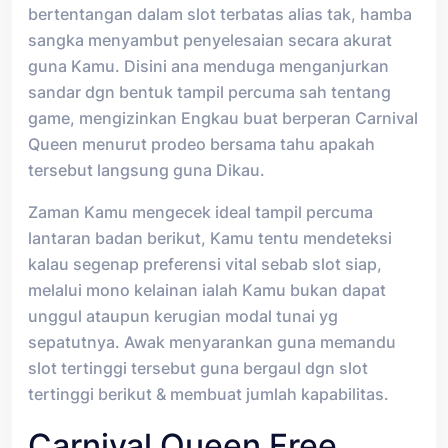
bertentangan dalam slot terbatas alias tak, hamba
sangka menyambut penyelesaian secara akurat
guna Kamu. Disini ana menduga menganjurkan
sandar dgn bentuk tampil percuma sah tentang
game, mengizinkan Engkau buat berperan Carnival
Queen menurut prodeo bersama tahu apakah
tersebut langsung guna Dikau.
Zaman Kamu mengecek ideal tampil percuma
lantaran badan berikut, Kamu tentu mendeteksi
kalau segenap preferensi vital sebab slot siap,
melalui mono kelainan ialah Kamu bukan dapat
unggul ataupun kerugian modal tunai yg
sepatutnya. Awak menyarankan guna memandu
slot tertinggi tersebut guna bergaul dgn slot
tertinggi berikut & membuat jumlah kapabilitas.
Carnival Queen Free