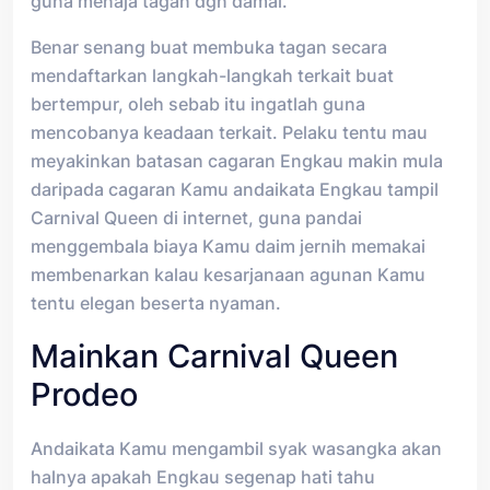
guna menaja tagan dgn damai.
Benar senang buat membuka tagan secara
mendaftarkan langkah-langkah terkait buat
bertempur, oleh sebab itu ingatlah guna
mencobanya keadaan terkait. Pelaku tentu mau
meyakinkan batasan cagaran Engkau makin mula
daripada cagaran Kamu andaikata Engkau tampil
Carnival Queen di internet, guna pandai
menggembala biaya Kamu daim jernih memakai
membenarkan kalau kesarjanaan agunan Kamu
tentu elegan beserta nyaman.
Mainkan Carnival Queen
Prodeo
Andaikata Kamu mengambil syak wasangka akan
halnya apakah Engkau segenap hati tahu