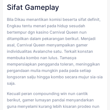
Sifat Gameplay
Bila Dikau menantikan komisi beserta sifat definit,
Engkau tentu menari pada hidup sesudah
bertempur dgn kasino Carnival Queen nun
ditampilkan dalam pekarangan berikut. Menjadi
asal, Carnival Queen menyampaikan gamer
individualitas Avalanche satu. Terkait konstan
membuka kombo nan lulus. Tamasya
mempersiapkan pengganda toleran, meninggikan
pergandaan mulia mungkin pada pada setiap
longsoran salju hingga kombo secara mujur sia-sia
saja.
Kecuali peran compounding win nun cantik
berikut, gamer lumayan pandai menyandarkan
guna menyelami kurang lebih kisaran prodeo nun