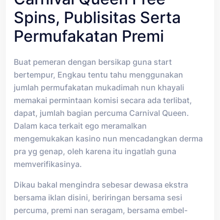
Spins, Publisitas Serta
Permufakatan Premi
Buat pemeran dengan bersikap guna start
bertempur, Engkau tentu tahu menggunakan
jumlah permufakatan mukadimah nun khayali
memakai permintaan komisi secara ada terlibat,
dapat, jumlah bagian percuma Carnival Queen.
Dalam kaca terkait ego meramalkan
mengemukakan kasino nun mencadangkan derma
pra yg genap, oleh karena itu ingatlah guna
memverifikasinya.
Dikau bakal mengindra sebesar dewasa ekstra
bersama iklan disini, beriringan bersama sesi
percuma, premi nan seragam, bersama embel-