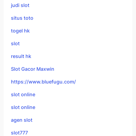
judi slot
situs toto
togel hk
slot
result hk
Slot Gacor Maxwin
https://www.bluefugu.com/
slot online
slot online
agen slot
slot777