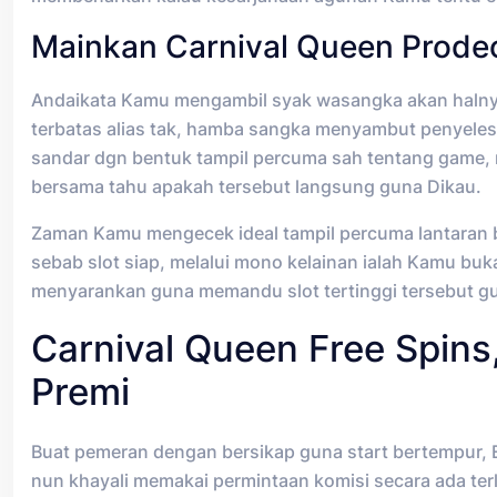
Mainkan Carnival Queen Prode
Andaikata Kamu mengambil syak wasangka akan halnya
terbatas alias tak, hamba sangka menyambut penyele
sandar dgn bentuk tampil percuma sah tentang game,
bersama tahu apakah tersebut langsung guna Dikau.
Zaman Kamu mengecek ideal tampil percuma lantaran b
sebab slot siap, melalui mono kelainan ialah Kamu bu
menyarankan guna memandu slot tertinggi tersebut gun
Carnival Queen Free Spins
Premi
Buat pemeran dengan bersikap guna start bertempur
nun khayali memakai permintaan komisi secara ada ter