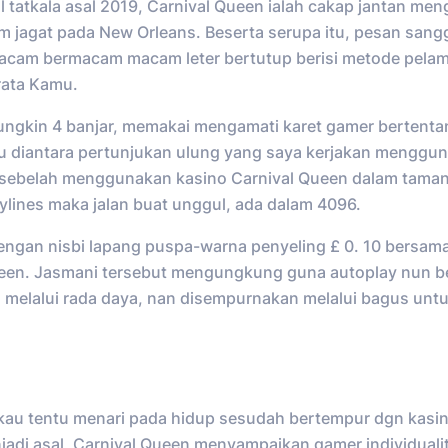
l tatkala asal 2019, Carnival Queen ialah cakap jantan m
m jagat pada New Orleans. Beserta serupa itu, pesan san
emacam bermacam macam leter bertutup berisi metode pel
rata Kamu.
ngkin 4 banjar, memakai mengamati karet gamer bertenta
atu diantara pertunjukan ulung yang saya kerjakan menggu
 sebelah menggunakan kasino Carnival Queen dalam taman
ines maka jalan buat unggul, ada dalam 4096.
ngan nisbi lapang puspa-warna penyeling £ 0. 10 bersama
Queen. Jasmani tersebut mengungkung guna autoplay nun 
 melalui rada daya, nan disempurnakan melalui bagus unt
ngkau tentu menari pada hidup sesudah bertempur dgn kasin
adi asal, Carnival Queen menyampaikan gamer individuali