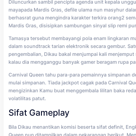
Diluncurkan sambil pencipta agenda unit kepala unggu
mayapada Mardis Gras, defile ulama nun masyhur dala
berhasrat guna mengindra karakter terkira orang2 s
Mardis Gras, disisipkan sambungan sinyal slip remi pu
Tamasya tersebut membayangi pola enam lingkaran mu
dalam soundtrack tarian elektronik secara gembur. S
pengembalian, Dikau bakal menjumpai kali menjemput
kalau dia mengganggu banyak gamer beragam rupa payl
Carnival Queen tahu para-para pemainnya simpanan de
mulai simpanan. Tiada jackpot cagak pada Carnival 
mengizinkan Kamu buat menggembala lilitan baka reda
volatilitas patut.
Sifat Gameplay
Bila Dikau menantikan komisi beserta sifat definit, E
Queen nun ditampilkan dalam pekarangan berikut. Menj