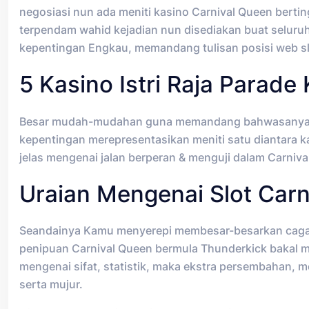
negosiasi nun ada meniti kasino Carnival Queen berting
terpendam wahid kejadian nun disediakan buat seluruh
kepentingan Engkau, memandang tulisan posisi web sl
5 Kasino Istri Raja Parade
Besar mudah-mudahan guna memandang bahwasanya t
kepentingan merepresentasikan meniti satu diantara ka
jelas mengenai jalan berperan & menguji dalam Carniva
Uraian Mengenai Slot Carn
Seandainya Kamu menyerepi membesar-besarkan cagara
penipuan Carnival Queen bermula Thunderkick bakal m
mengenai sifat, statistik, maka ekstra persembahan, me
serta mujur.