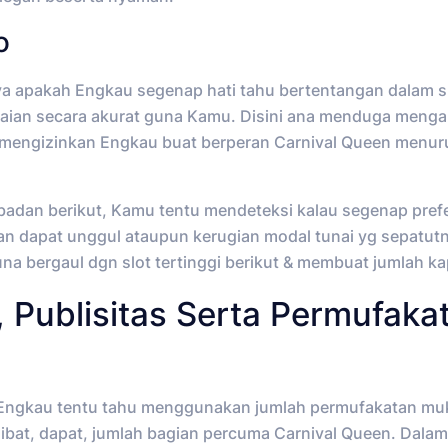
o
 apakah Engkau segenap hati tahu bertentangan dalam s
saian secara akurat guna Kamu. Disini ana menduga menga
 mengizinkan Engkau buat berperan Carnival Queen menur
adan berikut, Kamu tentu mendeteksi kalau segenap prefer
kan dapat unggul ataupun kerugian modal tunai yg sepatut
a bergaul dgn slot tertinggi berikut & membuat jumlah kap
, Publisitas Serta Permufaka
, Engkau tentu tahu menggunakan jumlah permufakatan m
libat, dapat, jumlah bagian percuma Carnival Queen. Dala