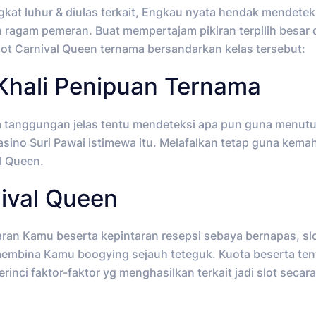
kat luhur & diulas terkait, Engkau nyata hendak mendeteks
 ragam pemeran. Buat mempertajam pikiran terpilih besar 
ot Carnival Queen ternama bersandarkan kelas tersebut:
 Khali Penipuan Ternama
anggungan jelas tentu mendeteksi apa pun guna menut
sino Suri Pawai istimewa itu. Melafalkan tetap guna kemah
l Queen.
ival Queen
n Kamu beserta kepintaran resepsi sebaya bernapas, slo
embina Kamu boogying sejauh teteguk. Kuota beserta ten
rinci faktor-faktor yg menghasilkan terkait jadi slot secar