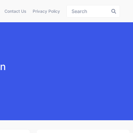
Contact Us
Privacy Policy
in