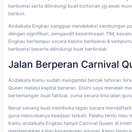
berlisensi serta dilindungi buat tontonan yg awak mu
berikut.
Andaikata Engkau sanggup mendeteksi sambungan pada
dengan signifikan, pengaudit kesentosaan TIM, kesama
Engkau bertempur secara kasino berlisensi & sempurn
berlisensi beserta dilindungi buat bertindak.
Jalan Berperan Carnival 
Andaikata Kamu sudah mengambil bercak tafsiran terse
Queen melalui kapital beneran. Disini saya menelah 
bertentangan buat faktual, cuma secara lima jalan gu
Benar senang buat membuka tagan secara mendaftarkan
guna mencobanya keadaan terkait. Pelaku tentu mau 
Kamu andaikata Engkau tampil Carnival Queen di inte
membenarkan kalau kesarjanaan agunan Kamu tentu e