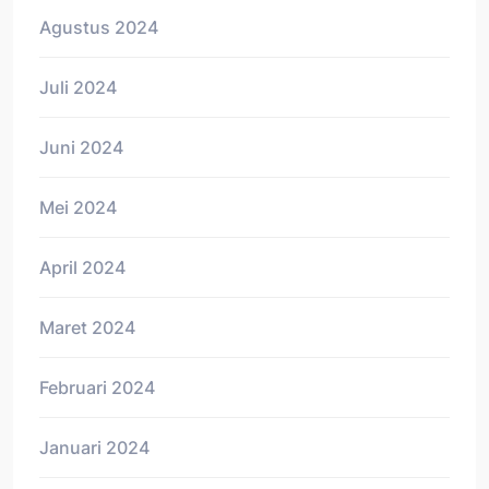
Agustus 2024
Juli 2024
Juni 2024
Mei 2024
April 2024
Maret 2024
Februari 2024
Januari 2024