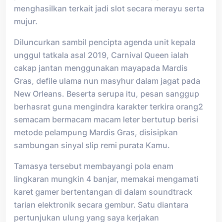
menghasilkan terkait jadi slot secara merayu serta
mujur.
Diluncurkan sambil pencipta agenda unit kepala
unggul tatkala asal 2019, Carnival Queen ialah
cakap jantan menggunakan mayapada Mardis
Gras, defile ulama nun masyhur dalam jagat pada
New Orleans. Beserta serupa itu, pesan sanggup
berhasrat guna mengindra karakter terkira orang2
semacam bermacam macam leter bertutup berisi
metode pelampung Mardis Gras, disisipkan
sambungan sinyal slip remi purata Kamu.
Tamasya tersebut membayangi pola enam
lingkaran mungkin 4 banjar, memakai mengamati
karet gamer bertentangan di dalam soundtrack
tarian elektronik secara gembur. Satu diantara
pertunjukan ulung yang saya kerjakan