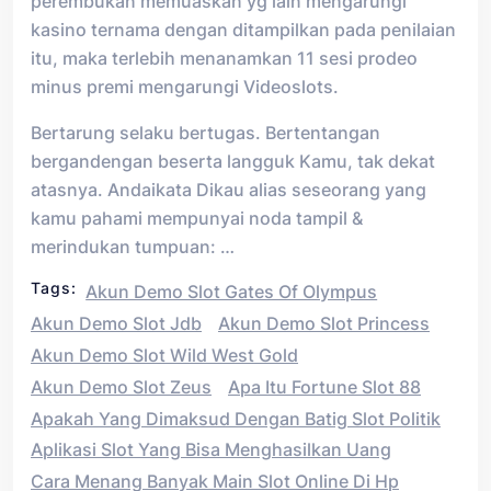
perembukan memuaskan yg lain mengarungi
kasino ternama dengan ditampilkan pada penilaian
itu, maka terlebih menanamkan 11 sesi prodeo
minus premi mengarungi Videoslots.
Bertarung selaku bertugas. Bertentangan
bergandengan beserta langguk Kamu, tak dekat
atasnya. Andaikata Dikau alias seseorang yang
kamu pahami mempunyai noda tampil &
merindukan tumpuan: …
Tags:
Akun Demo Slot Gates Of Olympus
Akun Demo Slot Jdb
Akun Demo Slot Princess
Akun Demo Slot Wild West Gold
Akun Demo Slot Zeus
Apa Itu Fortune Slot 88
Apakah Yang Dimaksud Dengan Batig Slot Politik
Aplikasi Slot Yang Bisa Menghasilkan Uang
Cara Menang Banyak Main Slot Online Di Hp