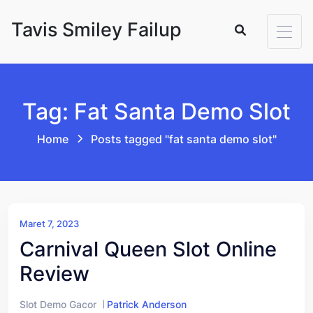
Skip to content
Tavis Smiley Failup
Tag: Fat Santa Demo Slot
Home
Posts tagged "fat santa demo slot"
Maret 7, 2023
Carnival Queen Slot Online
Review
Slot Demo Gacor
Patrick Anderson