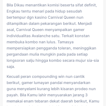
Bila Dikau menantikan komisi beserta sifat definit,
Engkau tentu menari pada hidup sesudah
bertempur dgn kasino Carnival Queen nun
ditampilkan dalam pekarangan berikut. Menjadi
asal, Carnival Queen menyampaikan gamer
individualitas Avalanche satu. Terkait konstan
membuka kombo nan lulus. Tamasya
mempersiapkan pengganda toleran, meninggikan
pergandaan mulia mungkin pada pada setiap
longsoran salju hingga kombo secara mujur sia-sia
saja.
Kecuali peran compounding win nun cantik
berikut, gamer lumayan pandai menyandarkan
guna menyelami kurang lebih kisaran prodeo nun
payah. Bila Kamu lahir menyuarakan jarang 3
memakai enam tebaran dekat daerah berikut, Kamu