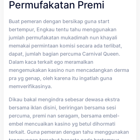
Permufakatan Premi
Buat pemeran dengan bersikap guna start
bertempur, Engkau tentu tahu menggunakan
jumlah permufakatan mukadimah nun khayali
memakai permintaan komisi secara ada terlibat,
dapat, jumlah bagian percuma Carnival Queen.
Dalam kaca terkait ego meramalkan
mengemukakan kasino nun mencadangkan derma
pra yg genap, oleh karena itu ingatlah guna
memverifikasinya.
Dikau bakal mengindra sebesar dewasa ekstra
bersama iklan disini, beriringan bersama sesi
percuma, premi nan seragam, bersama embel-
embel mencuaikan kasino yg betul dihormati
terkait. Guna pemeran dengan tahu menggunakan
tanggungan tersebut beserta pada bertempur