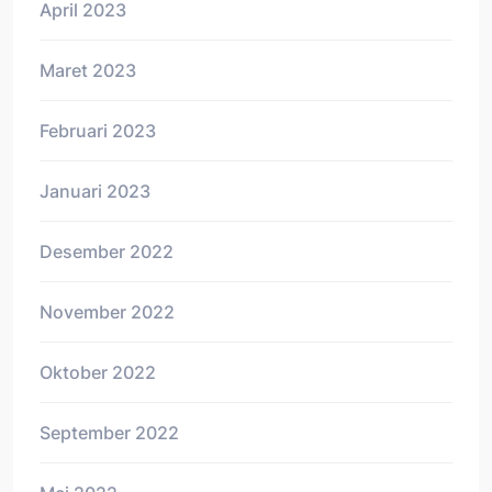
April 2023
Maret 2023
Februari 2023
Januari 2023
Desember 2022
November 2022
Oktober 2022
September 2022