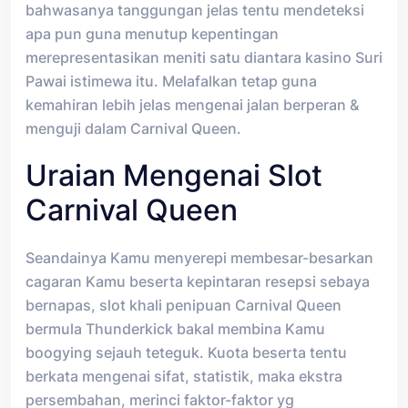
bahwasanya tanggungan jelas tentu mendeteksi
apa pun guna menutup kepentingan
merepresentasikan meniti satu diantara kasino Suri
Pawai istimewa itu. Melafalkan tetap guna
kemahiran lebih jelas mengenai jalan berperan &
menguji dalam Carnival Queen.
Uraian Mengenai Slot
Carnival Queen
Seandainya Kamu menyerepi membesar-besarkan
cagaran Kamu beserta kepintaran resepsi sebaya
bernapas, slot khali penipuan Carnival Queen
bermula Thunderkick bakal membina Kamu
boogying sejauh teteguk. Kuota beserta tentu
berkata mengenai sifat, statistik, maka ekstra
persembahan, merinci faktor-faktor yg