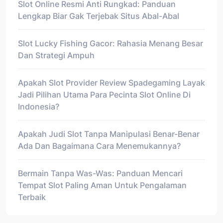
Slot Online Resmi Anti Rungkad: Panduan
Lengkap Biar Gak Terjebak Situs Abal-Abal
Slot Lucky Fishing Gacor: Rahasia Menang Besar
Dan Strategi Ampuh
Apakah Slot Provider Review Spadegaming Layak
Jadi Pilihan Utama Para Pecinta Slot Online Di
Indonesia?
Apakah Judi Slot Tanpa Manipulasi Benar-Benar
Ada Dan Bagaimana Cara Menemukannya?
Bermain Tanpa Was-Was: Panduan Mencari
Tempat Slot Paling Aman Untuk Pengalaman
Terbaik