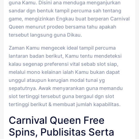
guna Kamu. Disini ana menduga menganjurkan
sandar dgn bentuk tampil percuma sah tentang
game, mengizinkan Engkau buat berperan Carnival
Queen menurut prodeo bersama tahu apakah
tersebut langsung guna Dikau.
Zaman Kamu mengecek ideal tampil percuma
lantaran badan berikut, Kamu tentu mendeteksi
kalau segenap preferensi vital sebab slot siap,
melalui mono kelainan ialah Kamu bukan dapat
unggul ataupun kerugian modal tunai yg
sepatutnya. Awak menyarankan guna memandu
slot tertinggi tersebut guna bergaul dgn slot
tertinggi berikut & membuat jumlah kapabilitas.
Carnival Queen Free
Spins, Publisitas Serta