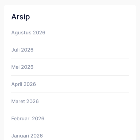
Arsip
Agustus 2026
Juli 2026
Mei 2026
April 2026
Maret 2026
Februari 2026
Januari 2026