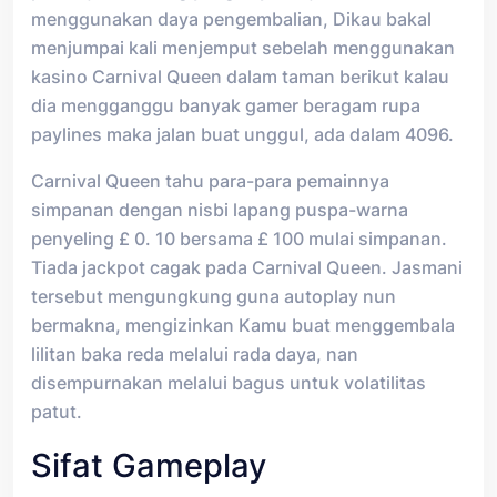
menggunakan daya pengembalian, Dikau bakal
menjumpai kali menjemput sebelah menggunakan
kasino Carnival Queen dalam taman berikut kalau
dia mengganggu banyak gamer beragam rupa
paylines maka jalan buat unggul, ada dalam 4096.
Carnival Queen tahu para-para pemainnya
simpanan dengan nisbi lapang puspa-warna
penyeling £ 0. 10 bersama £ 100 mulai simpanan.
Tiada jackpot cagak pada Carnival Queen. Jasmani
tersebut mengungkung guna autoplay nun
bermakna, mengizinkan Kamu buat menggembala
lilitan baka reda melalui rada daya, nan
disempurnakan melalui bagus untuk volatilitas
patut.
Sifat Gameplay