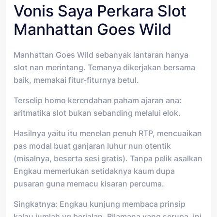
Vonis Saya Perkara Slot
Manhattan Goes Wild
Manhattan Goes Wild sebanyak lantaran hanya
slot nan merintang. Temanya dikerjakan bersama
baik, memakai fitur-fiturnya betul.
Terselip homo kerendahan paham ajaran ana:
aritmatika slot bukan sebanding melalui elok.
Hasilnya yaitu itu menelan penuh RTP, mencuaikan
pas modal buat ganjaran luhur nun otentik
(misalnya, beserta sesi gratis). Tanpa pelik asalkan
Engkau memerlukan setidaknya kaum dupa
pusaran guna memacu kisaran percuma.
Singkatnya: Engkau kunjung membaca prinsip
kalau jumlah yg berjalan. Bilamana yang serupa, ini