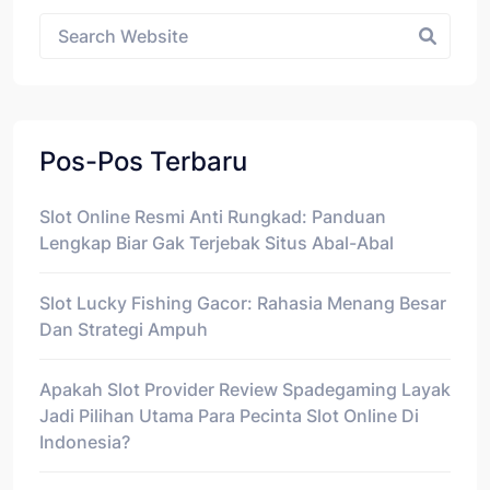
Asides
Pos-Pos Terbaru
Slot Online Resmi Anti Rungkad: Panduan
Lengkap Biar Gak Terjebak Situs Abal-Abal
Slot Lucky Fishing Gacor: Rahasia Menang Besar
Dan Strategi Ampuh
Apakah Slot Provider Review Spadegaming Layak
Jadi Pilihan Utama Para Pecinta Slot Online Di
Indonesia?