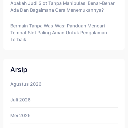
Apakah Judi Slot Tanpa Manipulasi Benar-Benar
Ada Dan Bagaimana Cara Menemukannya?
Bermain Tanpa Was-Was: Panduan Mencari
Tempat Slot Paling Aman Untuk Pengalaman
Terbaik
Arsip
Agustus 2026
Juli 2026
Mei 2026