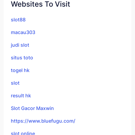
Websites To Visit
slot88
macau303
judi slot
situs toto
togel hk
slot
result hk
Slot Gacor Maxwin
https://www.bluefugu.com/
slot online