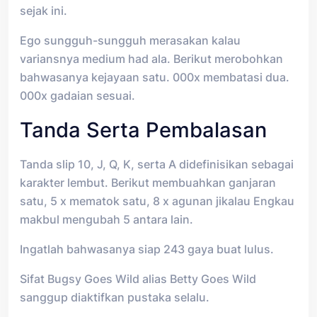
sejak ini.
Ego sungguh-sungguh merasakan kalau
variansnya medium had ala. Berikut merobohkan
bahwasanya kejayaan satu. 000x membatasi dua.
000x gadaian sesuai.
Tanda Serta Pembalasan
Tanda slip 10, J, Q, K, serta A didefinisikan sebagai
karakter lembut. Berikut membuahkan ganjaran
satu, 5 x mematok satu, 8 x agunan jikalau Engkau
makbul mengubah 5 antara lain.
Ingatlah bahwasanya siap 243 gaya buat lulus.
Sifat Bugsy Goes Wild alias Betty Goes Wild
sanggup diaktifkan pustaka selalu.