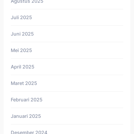
Agustus 2025
Juli 2025
Juni 2025
Mei 2025
April 2025
Maret 2025
Februari 2025
Januari 2025
Desember 2024