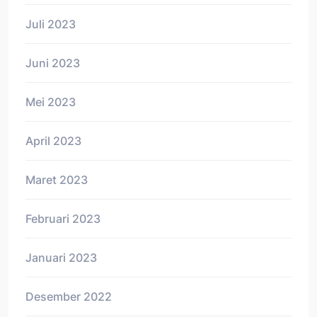
Juli 2023
Juni 2023
Mei 2023
April 2023
Maret 2023
Februari 2023
Januari 2023
Desember 2022