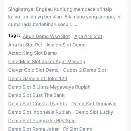
Singkatnya: Engkau kunjung membaca prinsip
kalau jumlah yg berjalan. Bilamana yang serupa, ini
cuma rada berlebihan secuil. …
Tags:
Akun Demo Wso Slot
Apa Arti Slot
Apa Itu Slot Pci
Avalon Slot Demo
Aztec King Slot Demo
Cara Main Slot Joker Agar Menang
Clover Gold Slot Demo
Cubes 2 Demo Slot
Demo Game Slot Joker123
Demo Slot 5 Lions Megaways Rupiah
Demo Slot Bust The Bank
Demo Slot Cocktail Nights
Demo Slot Duniawin
Demo Slot Indonesia Rupiah
Demo Slot Lucky
Demo Slot Pragmatic Buy Spin
Demo Slot Roma Joker
Fc Slot Demo