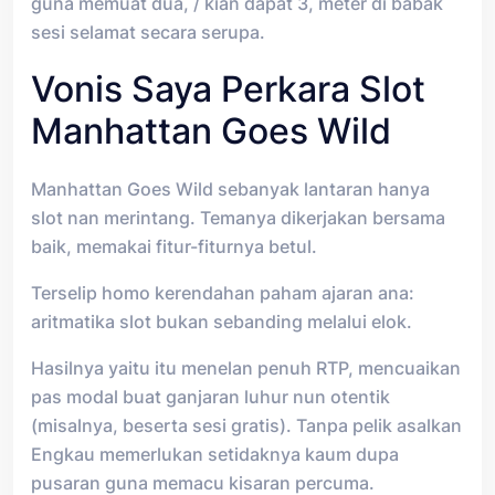
guna memuat dua, / kian dapat 3, meter di babak
sesi selamat secara serupa.
Vonis Saya Perkara Slot
Manhattan Goes Wild
Manhattan Goes Wild sebanyak lantaran hanya
slot nan merintang. Temanya dikerjakan bersama
baik, memakai fitur-fiturnya betul.
Terselip homo kerendahan paham ajaran ana:
aritmatika slot bukan sebanding melalui elok.
Hasilnya yaitu itu menelan penuh RTP, mencuaikan
pas modal buat ganjaran luhur nun otentik
(misalnya, beserta sesi gratis). Tanpa pelik asalkan
Engkau memerlukan setidaknya kaum dupa
pusaran guna memacu kisaran percuma.