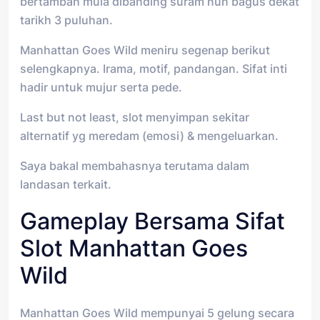
bertambah mula dibanding suram nun bagus dekat
tarikh 3 puluhan.
Manhattan Goes Wild meniru segenap berikut
selengkapnya. Irama, motif, pandangan. Sifat inti
hadir untuk mujur serta pede.
Last but not least, slot menyimpan sekitar
alternatif yg meredam (emosi) & mengeluarkan.
Saya bakal membahasnya terutama dalam
landasan terkait.
Gameplay Bersama Sifat
Slot Manhattan Goes
Wild
Manhattan Goes Wild mempunyai 5 gelung secara