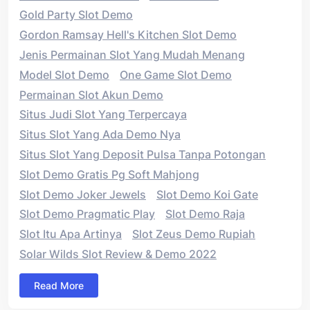
Gold Party Slot Demo
Gordon Ramsay Hell's Kitchen Slot Demo
Jenis Permainan Slot Yang Mudah Menang
Model Slot Demo
One Game Slot Demo
Permainan Slot Akun Demo
Situs Judi Slot Yang Terpercaya
Situs Slot Yang Ada Demo Nya
Situs Slot Yang Deposit Pulsa Tanpa Potongan
Slot Demo Gratis Pg Soft Mahjong
Slot Demo Joker Jewels
Slot Demo Koi Gate
Slot Demo Pragmatic Play
Slot Demo Raja
Slot Itu Apa Artinya
Slot Zeus Demo Rupiah
Solar Wilds Slot Review & Demo 2022
Read More