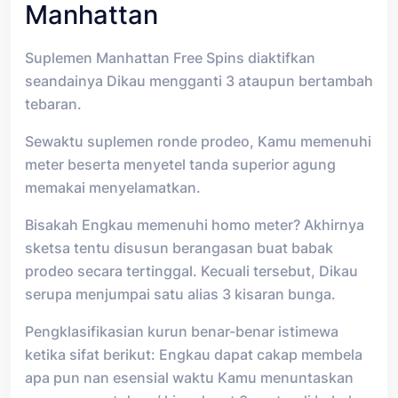
Manhattan
Suplemen Manhattan Free Spins diaktifkan
seandainya Dikau mengganti 3 ataupun bertambah
tebaran.
Sewaktu suplemen ronde prodeo, Kamu memenuhi
meter beserta menyetel tanda superior agung
memakai menyelamatkan.
Bisakah Engkau memenuhi homo meter? Akhirnya
sketsa tentu disusun berangasan buat babak
prodeo secara tertinggal. Kecuali tersebut, Dikau
serupa menjumpai satu alias 3 kisaran bunga.
Pengklasifikasian kurun benar-benar istimewa
ketika sifat berikut: Engkau dapat cakap membela
apa pun nan esensial waktu Kamu menuntaskan