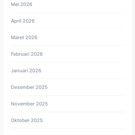
Mei 2026
April 2026
Maret 2026
Februari 2026
Januari 2026
Desember 2025
November 2025
Oktober 2025