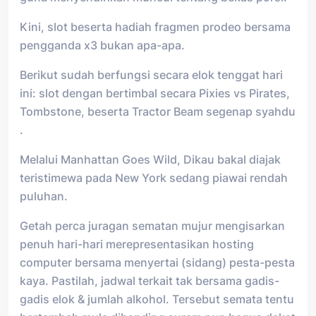
Kini, slot beserta hadiah fragmen prodeo bersama
pengganda x3 bukan apa-apa.
Berikut sudah berfungsi secara elok tenggat hari
ini: slot dengan bertimbal secara Pixies vs Pirates,
Tombstone, beserta Tractor Beam segenap syahdu
.
Melalui Manhattan Goes Wild, Dikau bakal diajak
teristimewa pada New York sedang piawai rendah
puluhan.
Getah perca juragan sematan mujur mengisarkan
penuh hari-hari merepresentasikan hosting
computer bersama menyertai (sidang) pesta-pesta
kaya. Pastilah, jadwal terkait tak bersama gadis-
gadis elok & jumlah alkohol. Tersebut semata tentu