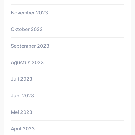
November 2023
Oktober 2023
September 2023
Agustus 2023
Juli 2023
Juni 2023
Mei 2023
April 2023