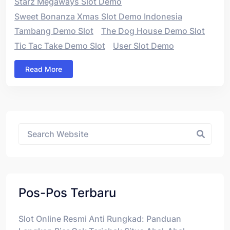
Starz Megaways Slot Demo
Sweet Bonanza Xmas Slot Demo Indonesia
Tambang Demo Slot
The Dog House Demo Slot
Tic Tac Take Demo Slot
User Slot Demo
Read More
Asides
Pos-Pos Terbaru
Slot Online Resmi Anti Rungkad: Panduan