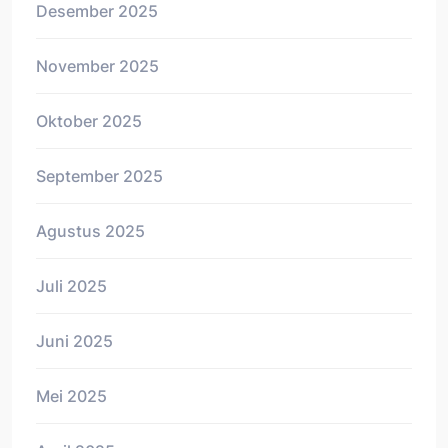
Desember 2025
November 2025
Oktober 2025
September 2025
Agustus 2025
Juli 2025
Juni 2025
Mei 2025