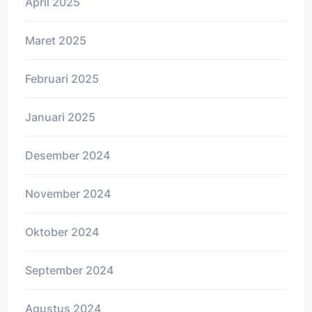
April 2025
Maret 2025
Februari 2025
Januari 2025
Desember 2024
November 2024
Oktober 2024
September 2024
Agustus 2024