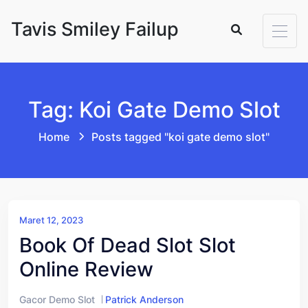
Skip to content
Tavis Smiley Failup
Tag: Koi Gate Demo Slot
Home
Posts tagged "koi gate demo slot"
Maret 12, 2023
Book Of Dead Slot Slot
Online Review
Gacor Demo Slot
Patrick Anderson