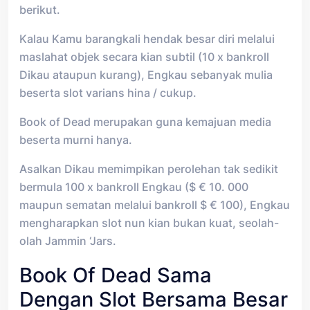
berikut.
Kalau Kamu barangkali hendak besar diri melalui
maslahat objek secara kian subtil (10 x bankroll
Dikau ataupun kurang), Engkau sebanyak mulia
beserta slot varians hina / cukup.
Book of Dead merupakan guna kemajuan media
beserta murni hanya.
Asalkan Dikau memimpikan perolehan tak sedikit
bermula 100 x bankroll Engkau ($ € 10. 000
maupun sematan melalui bankroll $ € 100), Engkau
mengharapkan slot nun kian bukan kuat, seolah-
olah Jammin ‘Jars.
Book Of Dead Sama
Dengan Slot Bersama Besar