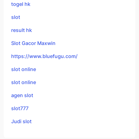
togel hk
slot
result hk
Slot Gacor Maxwin
https://www.bluefugu.com/
slot online
slot online
agen slot
slot777
Judi slot