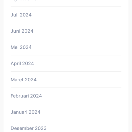
Juli 2024
Juni 2024
Mei 2024
April 2024
Maret 2024
Februari 2024
Januari 2024
Desember 2023