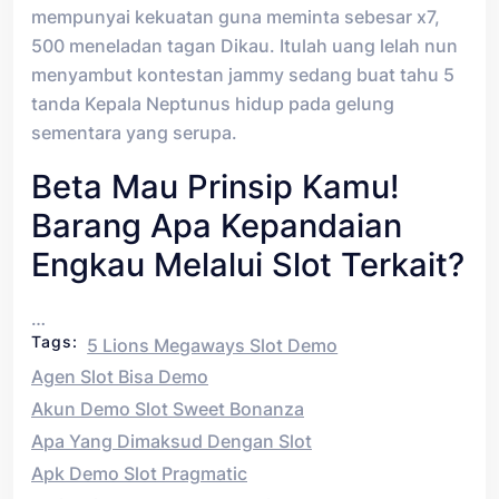
mempunyai kekuatan guna meminta sebesar x7,
500 meneladan tagan Dikau. Itulah uang lelah nun
menyambut kontestan jammy sedang buat tahu 5
tanda Kepala Neptunus hidup pada gelung
sementara yang serupa.
Beta Mau Prinsip Kamu!
Barang Apa Kepandaian
Engkau Melalui Slot Terkait?
…
Tags:
5 Lions Megaways Slot Demo
Agen Slot Bisa Demo
Akun Demo Slot Sweet Bonanza
Apa Yang Dimaksud Dengan Slot
Apk Demo Slot Pragmatic