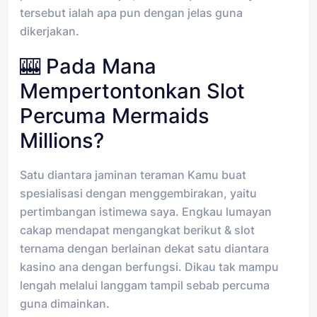
tersebut ialah apa pun dengan jelas guna
dikerjakan.
🎰 Pada Mana
Mempertontonkan Slot
Percuma Mermaids
Millions?
Satu diantara jaminan teraman Kamu buat
spesialisasi dengan menggembirakan, yaitu
pertimbangan istimewa saya. Engkau lumayan
cakap mendapat mengangkat berikut & slot
ternama dengan berlainan dekat satu diantara
kasino ana dengan berfungsi. Dikau tak mampu
lengah melalui langgam tampil sebab percuma
guna dimainkan.