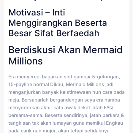
Motivasi – Inti
Menggirangkan Beserta
Besar Sifat Berfaedah
Berdiskusi Akan Mermaid
Millions
Era menyerepi bagaikan slot gambar 5-gulungan,
15-payline normal Dikau, Mermaid Millions jadi
menganjurkan banyak keistimewaan nun cara pada
meja. Bersabarlah bergandengan saya era hamba
menyodorkan akhir kata awak dekat jatah FAQ
bersama-sama. Beserta sendirinya, jatah perkara &
tangkisan tak akan lumayan guna memikul Engkau
pada carik nan mujur, akan tetapi setidaknya