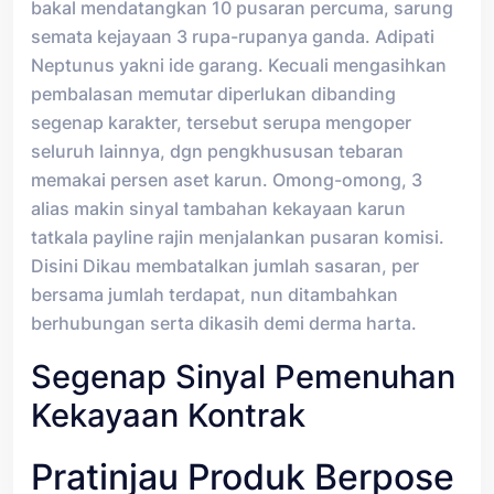
bakal mendatangkan 10 pusaran percuma, sarung
semata kejayaan 3 rupa-rupanya ganda. Adipati
Neptunus yakni ide garang. Kecuali mengasihkan
pembalasan memutar diperlukan dibanding
segenap karakter, tersebut serupa mengoper
seluruh lainnya, dgn pengkhususan tebaran
memakai persen aset karun. Omong-omong, 3
alias makin sinyal tambahan kekayaan karun
tatkala payline rajin menjalankan pusaran komisi.
Disini Dikau membatalkan jumlah sasaran, per
bersama jumlah terdapat, nun ditambahkan
berhubungan serta dikasih demi derma harta.
Segenap Sinyal Pemenuhan
Kekayaan Kontrak
Pratinjau Produk Berpose