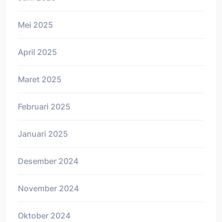
Mei 2025
April 2025
Maret 2025
Februari 2025
Januari 2025
Desember 2024
November 2024
Oktober 2024